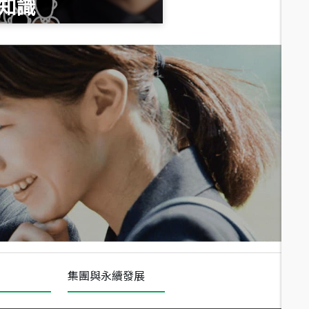
知識
總價
1,020
萬
總價
490
萬
總價
1,808
萬
集團與永續發展