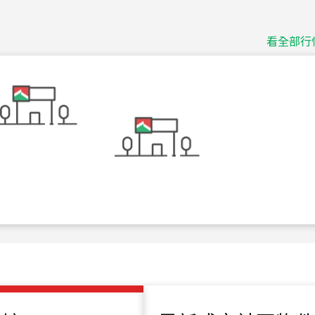
捷豹
台北市中山區長春路
看全部行
115
年
07
月 成交
十泉十美
台北市北投區光明路
115
年
07
月 成交
四維天廈
新竹市新竹市四維路
115
年
07
月 成交
菁英典藏
新竹市新竹市慈祥路
115
年
07
月 成交
長隄
新北市永和區環河西