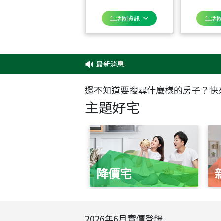
生活圈資訊
生活
最新消息
‧
還不知道要搜尋什麼樣的房子？快
主題好宅
降價宅
2026
年
6
月實價登錄