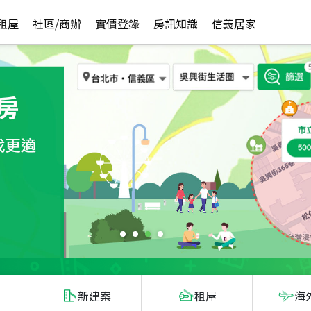
租屋
社區/商辦
實價登錄
房訊知識
信義居家
新建案
租屋
海