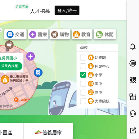
人才招募
登入/註冊
外置產
信義居家