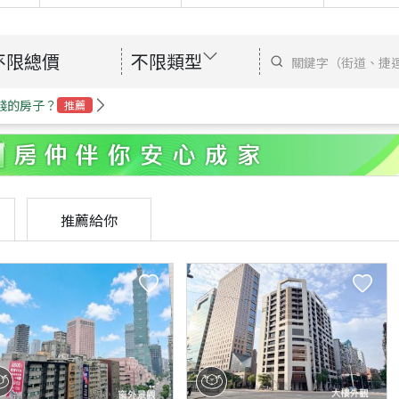
不限總價
不限類型
錢的房子？
推薦
推薦給你