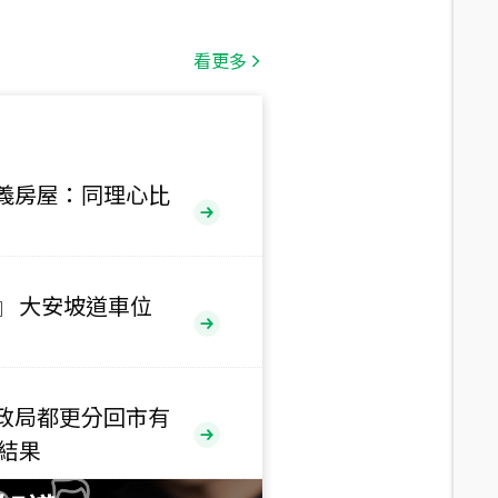
總價
1,808
萬
看更多
總價
530
萬
路二段
義房屋：同理心比
總價
5,800
萬
路
』 大安坡道車位
總價
1,938
萬
三段
政局都更分回市有
總價
售結果
1,350
萬