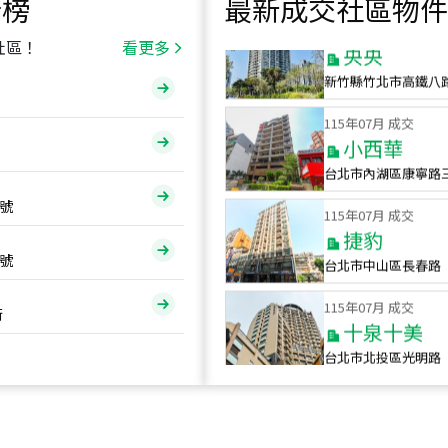
行榜
最新成交社區物件
115
年
07
月 成交
央央
社區！
看更多
新竹縣竹北市高鐵八
115
年
07
月 成交
小西華
台北市內湖區康寧路
115
年
07
月 成交
號
捷豹
台北市中山區長春路
號
115
年
07
月 成交
十泉十美
街
台北市北投區光明路
115
年
07
月 成交
四維天廈
新竹市新竹市四維路