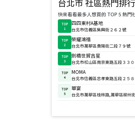
台北市
社區熱門排
快來看看最多人想買的 TOP 5 熱門
四四東村A基地
TOP
1
台北市信義區吳興街２６２號
榮耀鴻禧
TOP
2
台北市萬華區貴陽街二段７９號
劍橋世貿吉星
TOP
3
台北市松山區南京東路五段３３０
MOMA
TOP
4
台北市信義區忠孝東路五段２５８
華宴
TOP
5
台北市萬華區桂林路,萬華區柳州