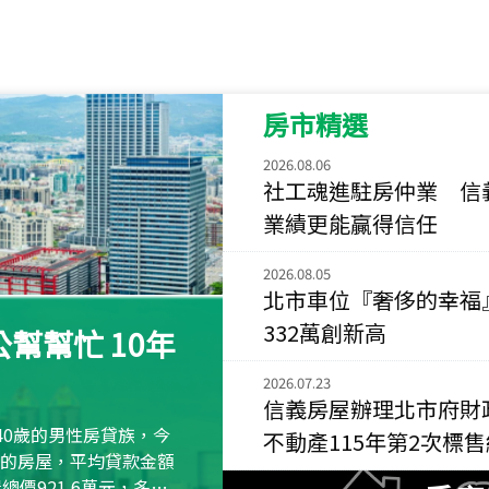
115
年
07
月 成交
菁英典藏
新竹市新竹市慈祥路
房市精選
115
年
07
月 成交
長隄
2026.08.06
新北市永和區環河西
社工魂進駐房仲業 信
業績更能贏得信任
115
年
07
月 成交
央央
2026.08.05
新竹縣竹北市高鐵八
北市車位『奢侈的幸福
115
年
07
月 成交
332萬創新高
幫幫忙 10年
小西華
台北市內湖區康寧路
2026.07.23
信義房屋辦理北市府財
115
年
07
月 成交
40歲的男性房貸族，今
不動產115年第2次標
捷豹
萬元的房屋，平均貸款金額
台北市中山區長春路
屋總價921.6萬元，多出