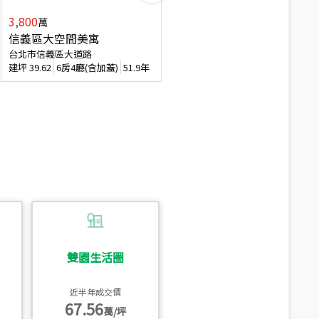
3,800
2,088
萬
萬
信義區大空間美寓
博愛精妝成家易
台北市信義區大道路
台北市信義區虎林街
建坪
39.62
6房4廳(含加蓋)
51.9年
建坪
20.47
3房2廳
56.4年
雙園生活圈
近半年成交價
67.56
萬/坪