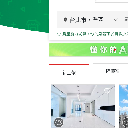
台北市
・
全區
👉 購屋能力試算，你的月薪可以買多少
降價宅
新上架