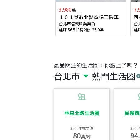
3,980
7,
萬
１０１景觀北醫電梯三房車
可
台北市信義區吳興街
台
建坪
56.5
3房2廳
25.0年
建
最受關注的生活圈，你跟上了嗎？
台北市
熱門生活圈
林森北路生活圈
民權西
近半年成交價
近半
80
94.
萬/坪