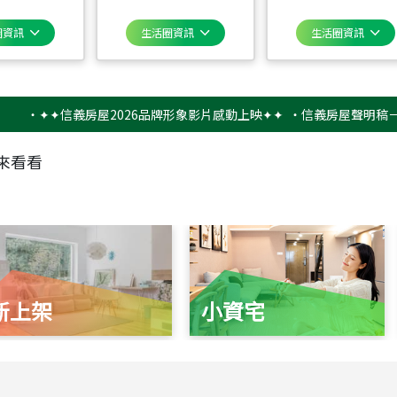
圈資訊
生活圈資訊
生活圈資訊
✦✦信義房屋2026品牌形象影片感動上映✦✦
‧
信義房屋聲明稿－防詐騙
來看看
新上架
小資宅
115
年
07
月 成交