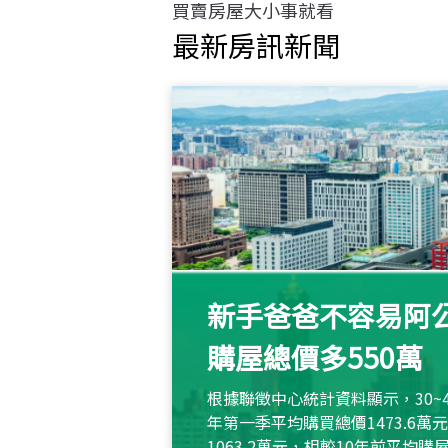
買賣房屋大小事就看
最新房訊新聞
新手爸爸不容易阿公
購屋總價多550萬
根據聯徵中心統計資料顯示，30~
年第一季平均購買總價1473.6
1063.2萬元，相較10年前平均購