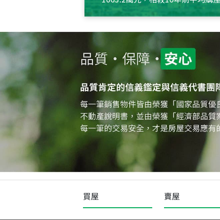
約550萬元，且貸款金額也多
買屋
賣屋