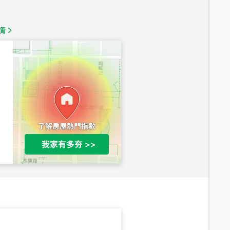
1,350
萬
情
總價
1,020
萬
總價
490
萬
總價
1,808
萬
總價
530
萬
路二段