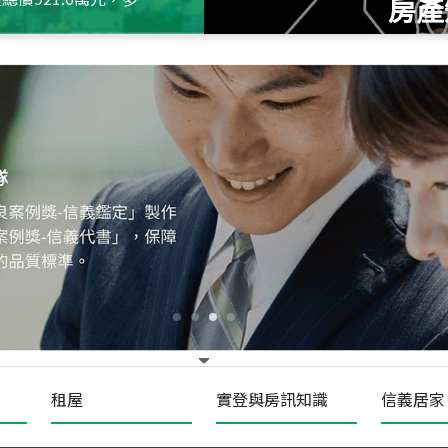
房產
115
年
07
月 成交
十泉十美
台北市北投區光明路
115
年
07
月 成交
四維天廈
新竹市新竹市四維路
115
年
07
月 成交
菁英典藏
新竹市新竹市慈祥路
租屋
實登與房訊知識
信義居家