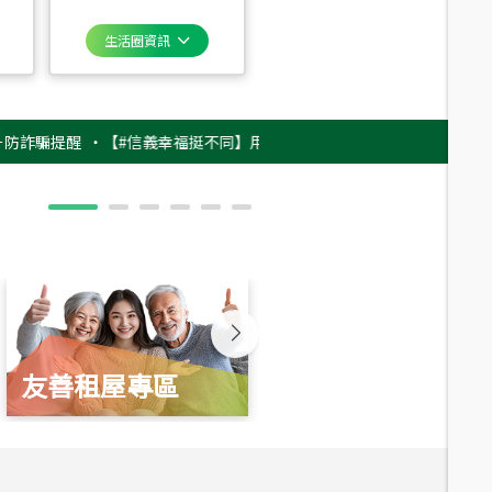
生活圈資訊
提醒
‧
【#信義幸福挺不同】用實力，讓升職免抽號碼牌！最新雇主品牌影片
友善租屋專區
新婚起家厝
總價