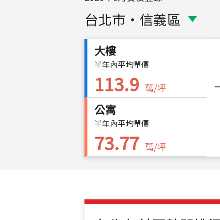
台北市
・
信義區
大樓
半年內平均單價
113.9
萬/坪
公寓
半年內平均單價
73.77
萬/坪