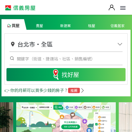
買屋
賣屋
新建案
租屋
信義居家
台北市
・
全區
找好屋
👉 你的月薪可以買多少錢的房子？
推薦