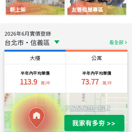
新上架
友善租屋專區
2026
年
6
月實價登錄
台北市
・
信義區
看全部
大樓
公寓
半年內平均單價
半年內平均單價
113.9
73.77
萬/坪
萬/坪