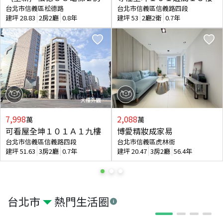
台北市信義區松德路
台北市信義區信義路四段
建坪
28.83
2房2廳
0.8年
建坪
53
2廳2衛
0.7年
7,998
2,088
萬
萬
可看屋全坤１０１Ａ１九樓
博愛精妝成家易
台北市信義區信義路四段
台北市信義區虎林街
建坪
51.63
3房2廳
0.7年
建坪
20.47
3房2廳
56.4年
台北市
熱門生活圈