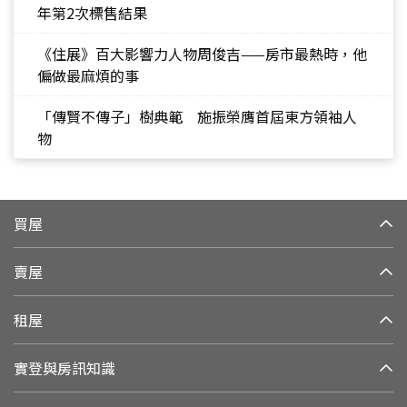
年第2次標售結果
《住展》百大影響力人物周俊吉——房市最熱時，他
偏做最麻煩的事
「傳賢不傳子」樹典範 施振榮膺首屆東方領袖人
物
買屋
賣屋
租屋
實登與房訊知識