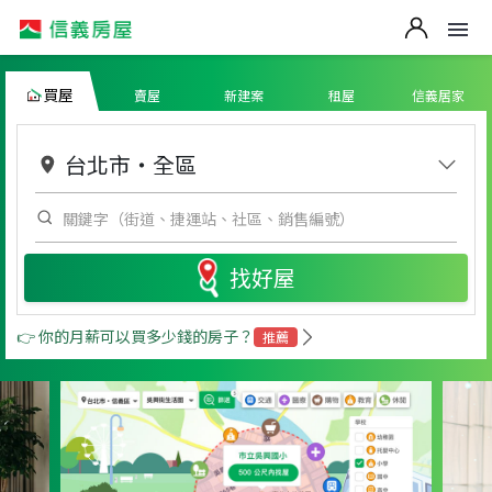
買屋
賣屋
新建案
租屋
信義居家
台北市
・
全區
找好屋
👉 你的月薪可以買多少錢的房子？
推薦