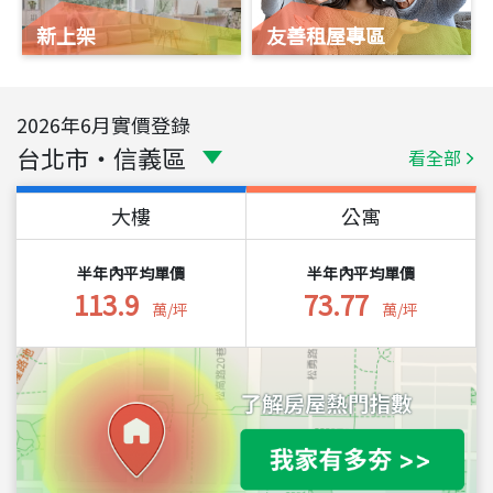
新上架
友善租屋專區
2026
年
6
月實價登錄
台北市
・
信義區
看全部
大樓
公寓
半年內平均單價
半年內平均單價
113.9
73.77
萬/坪
萬/坪