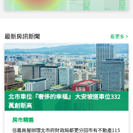
最新房訊新聞
看更多
北市車位『奢侈的幸福』 大安坡道車位332
萬創新高
房市精選
信義房屋辦理北市府財政局都更分回市有不動產115