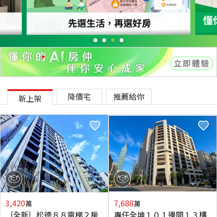
降價宅
推薦給你
新上架
3,420
7,688
萬
萬
｛全新｝松德８８電梯２房
專任全坤１０１邊間１３樓