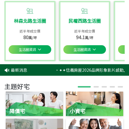
林森北路生活圈
民權西路生活圈
近半年成交價
近半年成交價
80
94.1
萬/坪
萬/坪
生活圈資訊
生活圈資訊
最新消息
‧
✦✦信義房屋2026品牌形象影片感動上
主題好宅
降價宅
小資宅