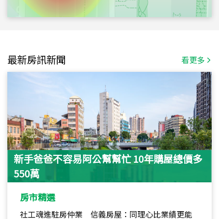
最新房訊新聞
看更多
新手爸爸不容易阿公幫幫忙 10年購屋總價多
550萬
房市精選
社工魂進駐房仲業 信義房屋：同理心比業績更能