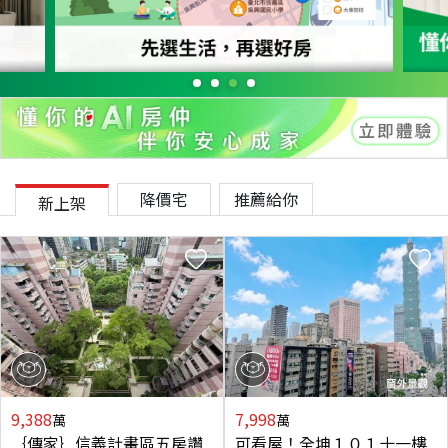
降價宅
推薦給你
新上架
9,388
7,998
萬
萬
｛傳家｝信義計畫區五房讚
可看屋！全坤１０１十一樓