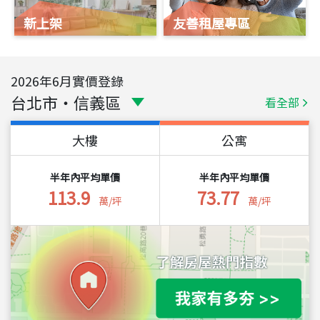
新上架
友善租屋專區
2026
年
6
月實價登錄
台北市
・
信義區
看全部
大樓
公寓
半年內平均單價
半年內平均單價
113.9
73.77
萬/坪
萬/坪