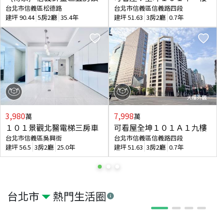
台北市信義區松德路
台北市信義區信義路四段
建坪
90.44
5房2廳
35.4年
建坪
51.63
3房2廳
0.7年
3,980
7,998
萬
萬
１０１景觀北醫電梯三房車
可看屋全坤１０１Ａ１九樓
台北市信義區吳興街
台北市信義區信義路四段
建坪
56.5
3房2廳
25.0年
建坪
51.63
3房2廳
0.7年
台北市
熱門生活圈