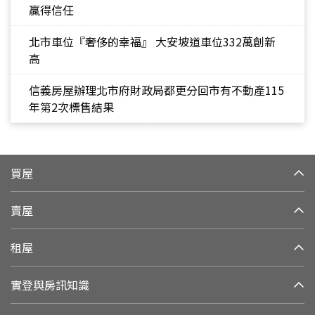
贏得信任
北市車位『奢侈的幸福』 大安坡道車位332萬創新
高
信義房屋辦理北市府財政局都更分回市有不動產115
年第2次標售結果
買屋
賣屋
租屋
實登與房訊知識