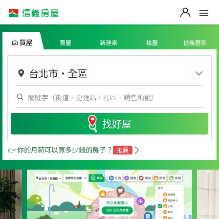
買屋
賣屋
新建案
租屋
信義居家
台北市
・
全區
找好屋
👉 你的月薪可以買多少錢的房子？
推薦