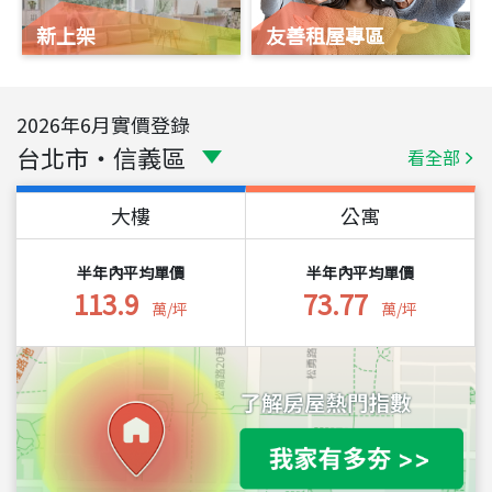
新上架
友善租屋專區
2026
年
6
月實價登錄
台北市
・
信義區
看全部
大樓
公寓
半年內平均單價
半年內平均單價
113.9
73.77
萬/坪
萬/坪