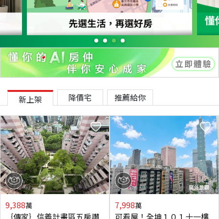
降價宅
推薦給你
新上架
9,388
7,998
萬
萬
｛傳家｝信義計畫區五房讚
可看屋！全坤１０１十一樓