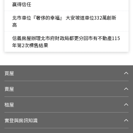
贏得信任
北市車位『奢侈的幸福』 大安坡道車位332萬創新
高
信義房屋辦理北市府財政局都更分回市有不動產115
年第2次標售結果
買屋
賣屋
租屋
實登與房訊知識