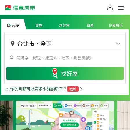
買屋
賣屋
新建案
租屋
信義居家
台北市
・
全區
找好屋
👉 你的月薪可以買多少錢的房子？
推薦