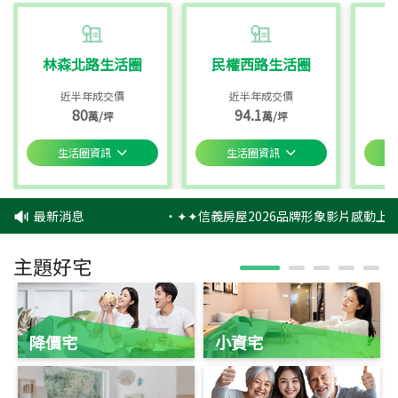
林森北路生活圈
民權西路生活圈
近半年成交價
近半年成交價
80
94.1
萬/坪
萬/坪
生活圈資訊
生活圈資訊
最新消息
‧
✦✦信義房屋2026品牌形象影片感動上映
主題好宅
降價宅
小資宅