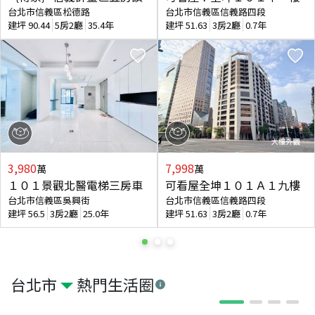
台北市信義區松德路
台北市信義區信義路四段
建坪
90.44
5房2廳
35.4年
建坪
51.63
3房2廳
0.7年
3,980
7,998
萬
萬
１０１景觀北醫電梯三房車
可看屋全坤１０１Ａ１九樓
台北市信義區吳興街
台北市信義區信義路四段
建坪
56.5
3房2廳
25.0年
建坪
51.63
3房2廳
0.7年
台北市
熱門生活圈