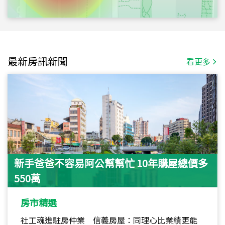
最新房訊新聞
看更多
新手爸爸不容易阿公幫幫忙 10年購屋總價多
550萬
房市精選
社工魂進駐房仲業 信義房屋：同理心比業績更能