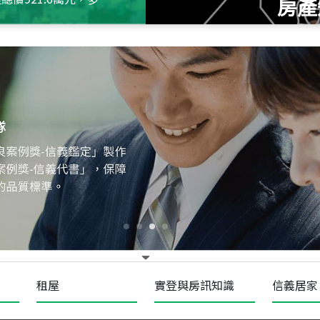
房產
115
年
07
月 成交
十泉十美
台北市北投區光明路
115
年
07
月 成交
四維天廈
新竹市新竹市四維路
115
年
07
月 成交
菁英典藏
新竹市新竹市慈祥路
租屋
實登與房訊知識
信義居家