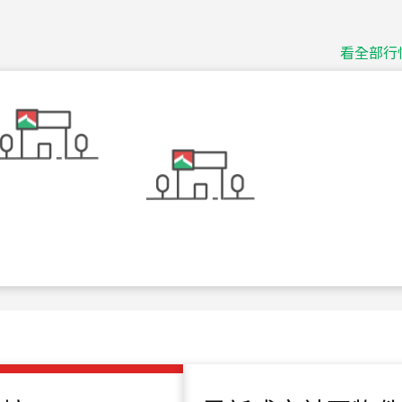
捷豹
台北市中山區長春路
看全部行
115
年
07
月 成交
十泉十美
台北市北投區光明路
115
年
07
月 成交
四維天廈
新竹市新竹市四維路
115
年
07
月 成交
菁英典藏
新竹市新竹市慈祥路
115
年
07
月 成交
長隄
新北市永和區環河西