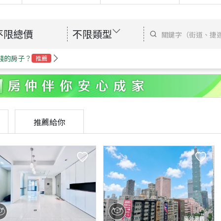
不限總價
不限類型
錢的房子？
推薦
推薦給你