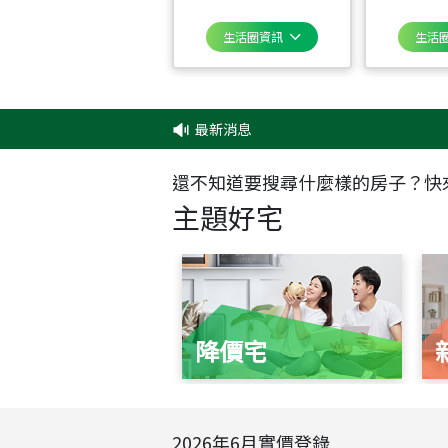
生活圈資訊
生活
最新消息
‧
還不知道要搜尋什麼樣的房子？快
主題好宅
降價宅
2026
年
6
月實價登錄