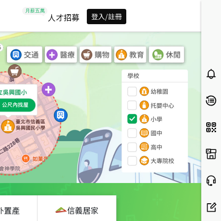
人才招募
登入/註冊
外置產
信義居家