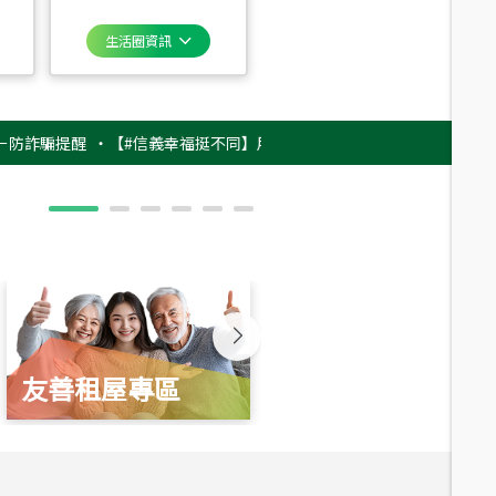
生活圈資訊
提醒
‧
【#信義幸福挺不同】用實力，讓升職免抽號碼牌！最新雇主品牌影片
友善租屋專區
新婚起家厝
總價