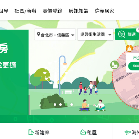
租屋
社區/商辦
實價登錄
房訊知識
信義居家
新建案
租屋
海