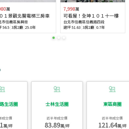
980
7,998
萬
萬
０１景觀北醫電梯三房車
可看屋！全坤１０１十一樓
北市信義區吳興街
台北市信義區信義路四段
坪
56.5
3房2廳
25.0年
建坪
51.63
3房2廳
0.7年
路生活圈
士林生活圈
東區商圈
年成交價
近半年成交價
近半年成交價
1
83.89
121.64
萬/坪
萬/坪
萬/坪