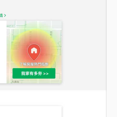
1,350
萬
情
總價
1,020
萬
總價
490
萬
總價
1,808
萬
總價
530
萬
路二段