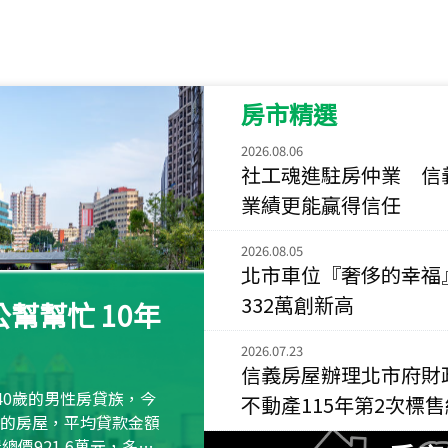
115
年
07
月 成交
菁英典藏
新竹市新竹市慈祥路
房市精選
115
年
07
月 成交
長隄
2026.08.06
新北市永和區環河西
社工魂進駐房仲業 信
業績更能贏得信任
115
年
07
月 成交
央央
2026.08.05
新竹縣竹北市高鐵八
北市車位『奢侈的幸福
115
年
07
月 成交
332萬創新高
幫幫忙 10年
小西華
台北市內湖區康寧路
2026.07.23
信義房屋辦理北市府財
115
年
07
月 成交
40歲的男性房貸族，今
不動產115年第2次標
捷豹
萬元的房屋，平均貸款金額
台北市中山區長春路
屋總價921.6萬元，多出