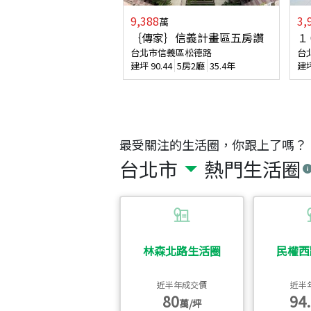
9,388
3,
萬
｛傳家｝信義計畫區五房讚
１
台北市信義區松德路
台
建坪
90.44
5房2廳
35.4年
建
最受關注的生活圈，你跟上了嗎？
台北市
熱門生活圈
林森北路生活圈
民權西
近半年成交價
近半
80
94.
萬/坪