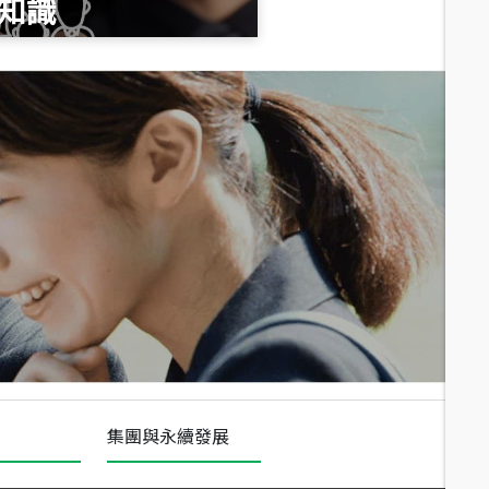
知識
總價
1,020
萬
總價
490
萬
總價
1,808
萬
集團與永續發展