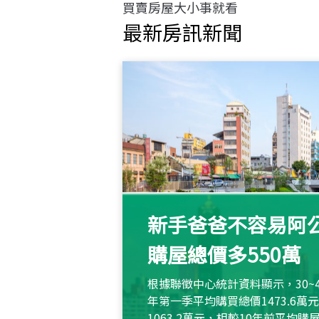
買賣房屋大小事就看
最新房訊新聞
新手爸爸不容易阿公
購屋總價多550萬
根據聯徵中心統計資料顯示，30~
年第一季平均購買總價1473.6
1063.2萬元，相較10年前平均購