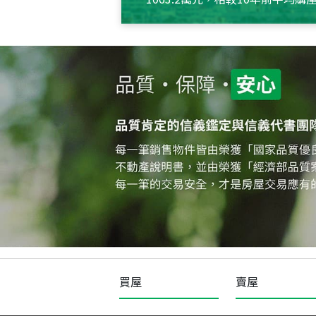
約550萬元，且貸款金額也多
買屋
賣屋