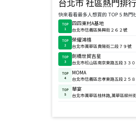
台北市
社區熱門排
快來看看最多人想買的 TOP 5 熱門
四四東村A基地
TOP
1
台北市信義區吳興街２６２號
榮耀鴻禧
TOP
2
台北市萬華區貴陽街二段７９號
劍橋世貿吉星
TOP
3
台北市松山區南京東路五段３３０
MOMA
TOP
4
台北市信義區忠孝東路五段２５８
華宴
TOP
5
台北市萬華區桂林路,萬華區柳州