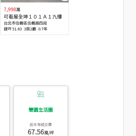
7,998
3,800
萬
萬
可看屋全坤１０１Ａ１九樓
信義區大空間美寓
台北市信義區信義路四段
台北市信義區大道路
建坪
51.63
3房2廳
0.7年
建坪
39.62
6房4廳(含加蓋)
51.9
雙園生活圈
近半年成交價
67.56
萬/坪