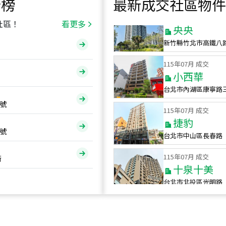
行榜
最新成交社區物件
115
年
07
月 成交
央央
社區！
看更多
新竹縣竹北市高鐵八
115
年
07
月 成交
小西華
台北市內湖區康寧路
115
年
07
月 成交
號
捷豹
台北市中山區長春路
號
115
年
07
月 成交
十泉十美
街
台北市北投區光明路
115
年
07
月 成交
四維天廈
新竹市新竹市四維路