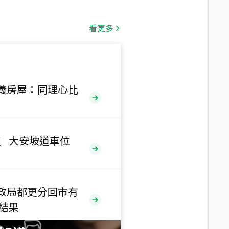
總價
1,808
萬
看更多
總價
530
萬
路二段
義房屋：同理心比
總價
5,800
萬
路
』 大安坡道車位
總價
1,938
萬
三段
政局都更分回市有
總價
售結果
1,350
萬