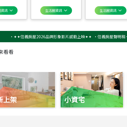
圈資訊
生活圈資訊
生活圈資訊
✦✦信義房屋2026品牌形象影片感動上映✦✦
‧
信義房屋聲明稿－防詐騙
來看看
新上架
小資宅
115
年
07
月 成交