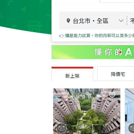
台北市
・
全區
👉 購屋能力試算，你的月薪可以買多少
降價宅
新上架