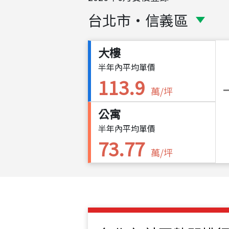
台北市
・
信義區
大樓
半年內平均單價
113.9
萬/坪
公寓
半年內平均單價
73.77
萬/坪