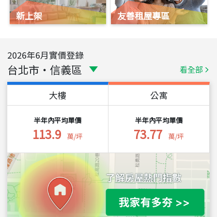
新上架
友善租屋專區
2026
年
6
月實價登錄
台北市
・
信義區
看全部
大樓
公寓
半年內平均單價
半年內平均單價
113.9
73.77
萬/坪
萬/坪