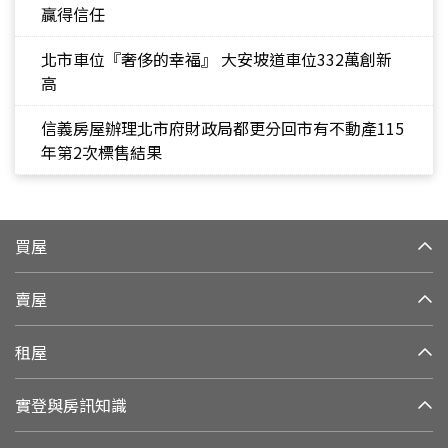
贏得信任
北市車位『奢侈的幸福』 大安坡道車位332萬創新
高
信義房屋辦理北市府財政局都更分回市有不動產115
年第2次標售結果
買屋
賣屋
租屋
實登與房訊知識