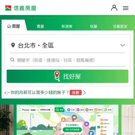
買屋
賣屋
新建案
租屋
信義居家
台北市
・
全區
找好屋
👉 你的月薪可以買多少錢的房子？
推薦