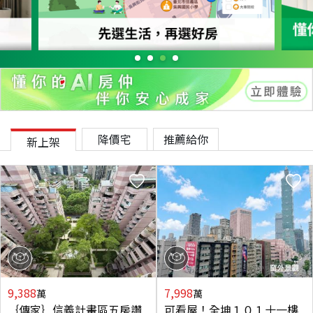
降價宅
推薦給你
新上架
9,388
7,998
萬
萬
｛傳家｝信義計畫區五房讚
可看屋！全坤１０１十一樓