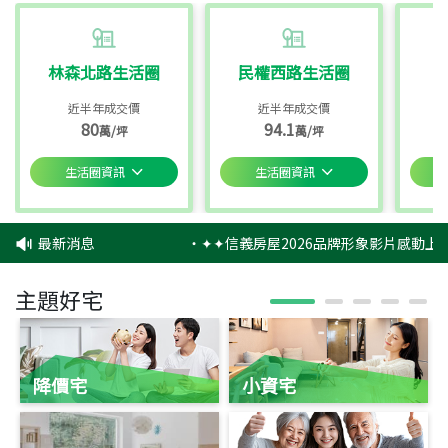
林森北路生活圈
民權西路生活圈
近半年成交價
近半年成交價
80
94.1
萬/坪
萬/坪
生活圈資訊
生活圈資訊
最新消息
‧
✦✦信義房屋2026品牌形象影片感動上映
主題好宅
降價宅
小資宅