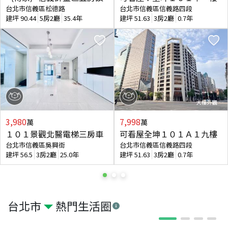
台北市信義區松德路
台北市信義區信義路四段
建坪
90.44
5房2廳
35.4年
建坪
51.63
3房2廳
0.7年
3,980
7,998
萬
萬
１０１景觀北醫電梯三房車
可看屋全坤１０１Ａ１九樓
台北市信義區吳興街
台北市信義區信義路四段
建坪
56.5
3房2廳
25.0年
建坪
51.63
3房2廳
0.7年
台北市
熱門生活圈