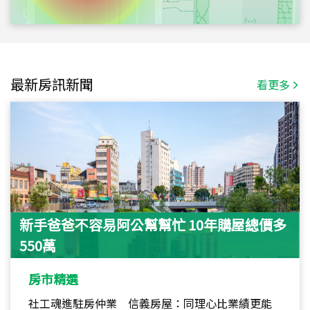
最新房訊新聞
看更多
新手爸爸不容易阿公幫幫忙 10年購屋總價多
550萬
房市精選
社工魂進駐房仲業 信義房屋：同理心比業績更能