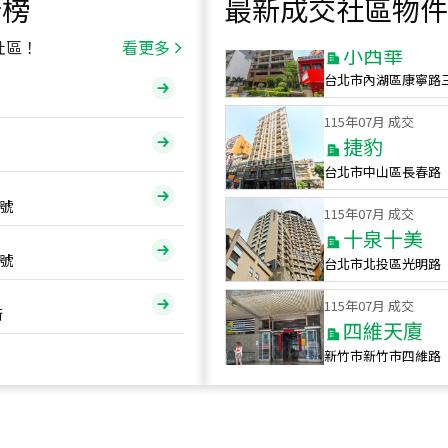
行榜
最新成交社區物件
115
年
07
月 成交
小西華
社區！
看更多
台北市內湖區康寧路
115
年
07
月 成交
捷豹
台北市中山區長春路
115
年
07
月 成交
號
十泉十美
台北市北投區光明路
號
115
年
07
月 成交
四維天廈
街
新竹市新竹市四維路
115
年
07
月 成交
菁英典藏
新竹市新竹市慈祥路