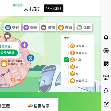
人才招募
登入/註冊
外置產
信義居家