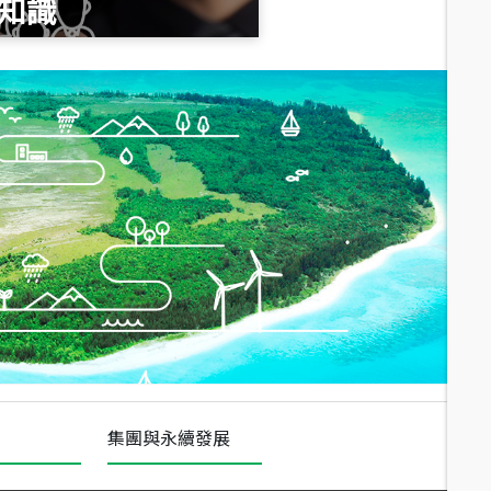
知識
總價
490
萬
總價
1,808
萬
集團與永續發展