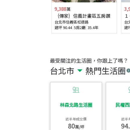
9,388
3,
萬
｛傳家｝信義計畫區五房讚
１
台北市信義區松德路
台
建坪
90.44
5房2廳
35.4年
建
最受關注的生活圈，你跟上了嗎？
台北市
熱門生活圈
林森北路生活圈
民權西
近半年成交價
近半
80
94.
萬/坪