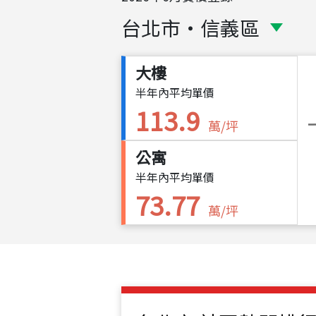
台北市
・
信義區
大樓
半年內平均單價
113.9
萬/坪
公寓
半年內平均單價
73.77
萬/坪