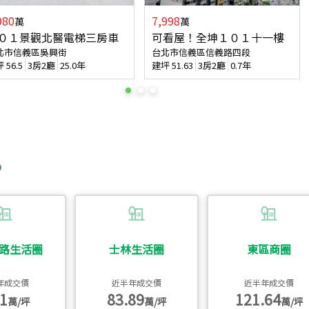
980
7,998
萬
萬
０１景觀北醫電梯三房車
可看屋！全坤１０１十一樓
北市信義區吳興街
台北市信義區信義路四段
坪
56.5
3房2廳
25.0年
建坪
51.63
3房2廳
0.7年
路生活圈
士林生活圈
東區商圈
年成交價
近半年成交價
近半年成交價
1
83.89
121.64
萬/坪
萬/坪
萬/坪