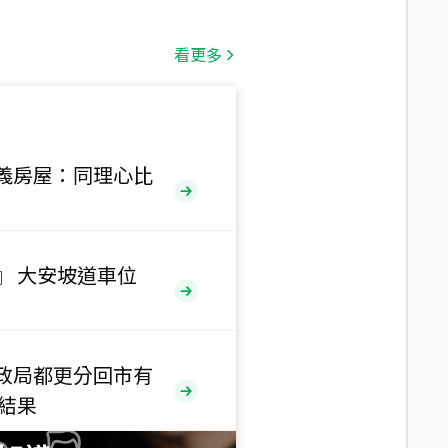
總價
530
萬
看更多
路二段
總價
5,800
萬
路
義房屋：同理心比
總價
1,938
萬
三段
』 大安坡道車位
總價
1,350
萬
政局都更分回市有
總價
售結果
1,020
萬