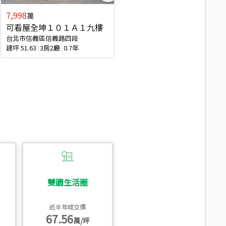
7,998
3,800
萬
萬
可看屋全坤１０１Ａ１九樓
信義區大空間美寓
台北市信義區信義路四段
台北市信義區大道路
建坪
51.63
3房2廳
0.7年
建坪
39.62
6房4廳(含加蓋)
51.9
雙園生活圈
近半年成交價
67.56
萬/坪