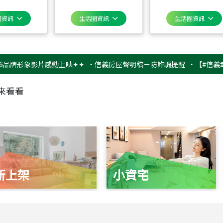
圈資訊
生活圈資訊
生活圈資訊
形象影片感動上映✦✦
‧
信義房屋聲明稿－防詐騙提醒
‧
【#信義幸福挺不
來看看
新上架
小資宅
115
年
07
月 成交
捷豹
台北市中山區長春路
115
年
07
月 成交