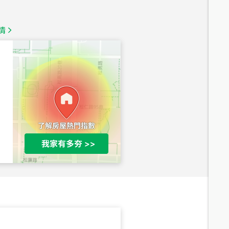
1,020
萬
情
總價
490
萬
總價
1,808
萬
總價
530
萬
路二段
總價
5,800
萬
路