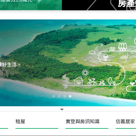
房產
115
年
07
月 成交
四維天廈
新竹市新竹市四維路
115
年
07
月 成交
菁英典藏
新竹市新竹市慈祥路
租屋
實登與房訊知識
信義居家