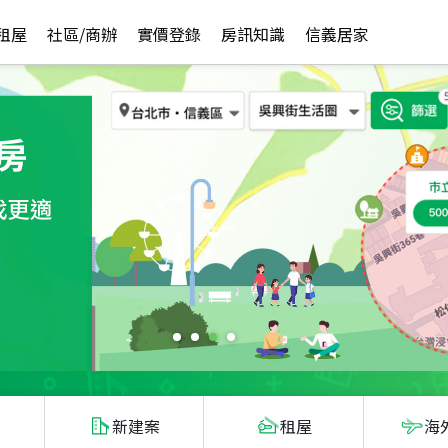
租屋
社區/商辦
實價登錄
房訊知識
信義居家
新建案
租屋
海