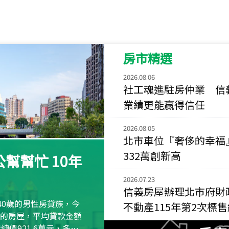
115
年
07
月 成交
長隄
新北市永和區環河西
房市精選
115
年
07
月 成交
央央
2026.08.06
新竹縣竹北市高鐵八
社工魂進駐房仲業 信
業績更能贏得信任
115
年
07
月 成交
小西華
2026.08.05
台北市內湖區康寧路
北市車位『奢侈的幸福
115
年
07
月 成交
332萬創新高
幫幫忙 10年
捷豹
台北市中山區長春路
2026.07.23
信義房屋辦理北市府財
115
年
07
月 成交
40歲的男性房貸族，今
不動產115年第2次標
十泉十美
萬元的房屋，平均貸款金額
台北市北投區光明路
屋總價921.6萬元，多出