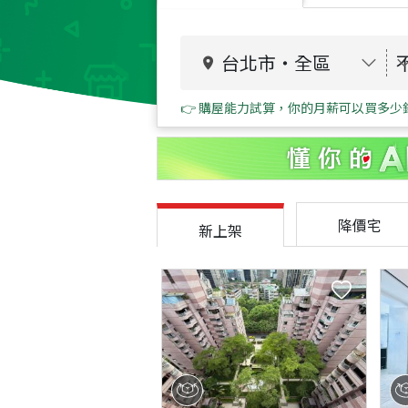
台北市
・
全區
👉 購屋能力試算，你的月薪可以買多少
降價宅
新上架