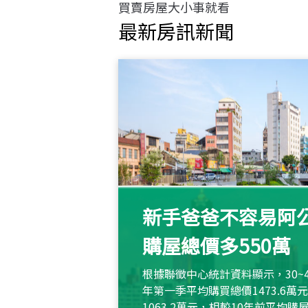
買賣房屋大小事就看
最新房訊新聞
新手爸爸不容易阿公
購屋總價多550萬
根據聯徵中心統計資料顯示，30~
年第一季平均購買總價1473.6
1063.2萬元，相較10年前平均購