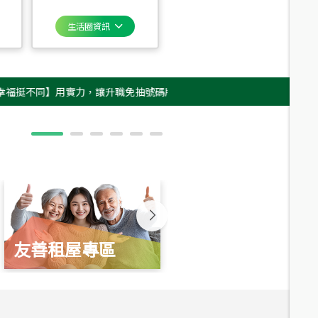
生活圈資訊
同】用實力，讓升職免抽號碼牌！最新雇主品牌影片上架，立即GO！(ﾉ>ω
友善租屋專區
新婚起家厝
總價
1,350
萬
總價