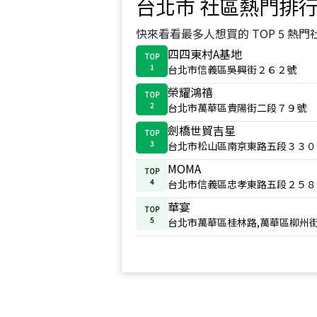
台北市
社區熱門排
快來看看最多人想買的 TOP 5 熱門
四四東村A基地
TOP
1
台北市信義區吳興街２６２號
榮耀鴻禧
TOP
2
台北市萬華區貴陽街二段７９號
劍橋世貿吉星
TOP
3
台北市松山區南京東路五段３３０
MOMA
TOP
4
台北市信義區忠孝東路五段２５８
華宴
TOP
5
台北市萬華區桂林路,萬華區柳州