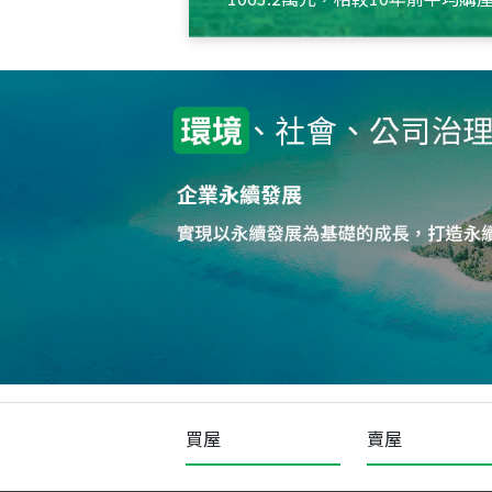
約550萬元，且貸款金額也多
買屋
賣屋