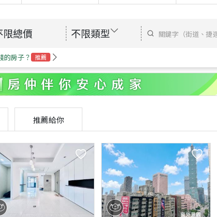
不限總價
不限類型
錢的房子？
推薦
推薦給你