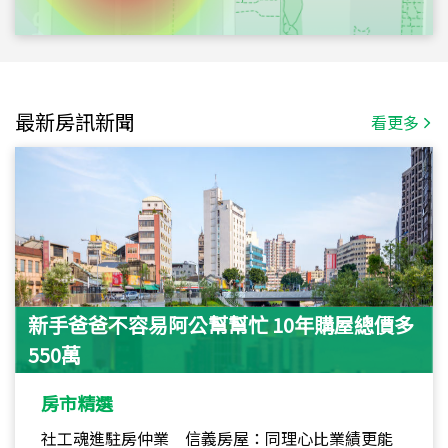
最新房訊新聞
看更多
新手爸爸不容易阿公幫幫忙 10年購屋總價多
550萬
房市精選
社工魂進駐房仲業 信義房屋：同理心比業績更能