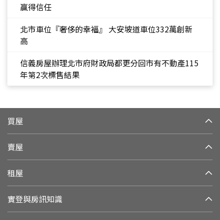
贏得信任
北市車位『奢侈的幸福』 大安坡道車位332萬創新
高
信義房屋辦理北市府財政局都更分回市有不動產115
年第2次標售結果
買屋
賣屋
租屋
實登與房訊知識