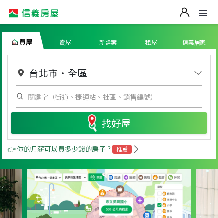
買屋
賣屋
新建案
租屋
信義居家
台北市
・
全區
找好屋
👉 你的月薪可以買多少錢的房子？
推薦