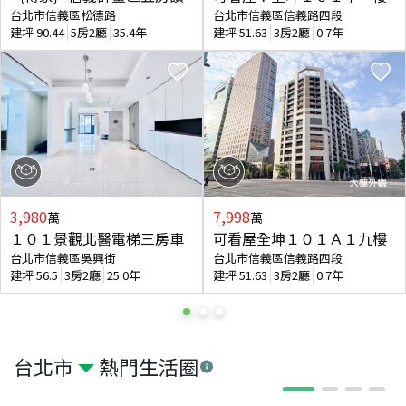
台北市信義區松德路
台北市信義區信義路四段
建坪
90.44
5房2廳
35.4年
建坪
51.63
3房2廳
0.7年
3,980
7,998
萬
萬
１０１景觀北醫電梯三房車
可看屋全坤１０１Ａ１九樓
台北市信義區吳興街
台北市信義區信義路四段
建坪
56.5
3房2廳
25.0年
建坪
51.63
3房2廳
0.7年
台北市
熱門生活圈