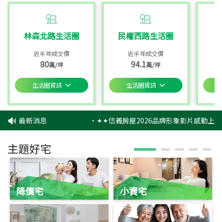
林森北路生活圈
民權西路生活圈
近半年成交價
近半年成交價
80
94.1
萬/坪
萬/坪
生活圈資訊
生活圈資訊
最新消息
‧
✦✦信義房屋2026品牌形象影片感動上映
主題好宅
降價宅
小資宅