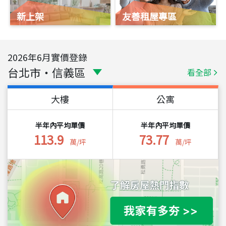
新上架
友善租屋專區
2026
年
6
月實價登錄
台北市
・
信義區
看全部
大樓
公寓
半年內平均單價
半年內平均單價
113.9
73.77
萬/坪
萬/坪