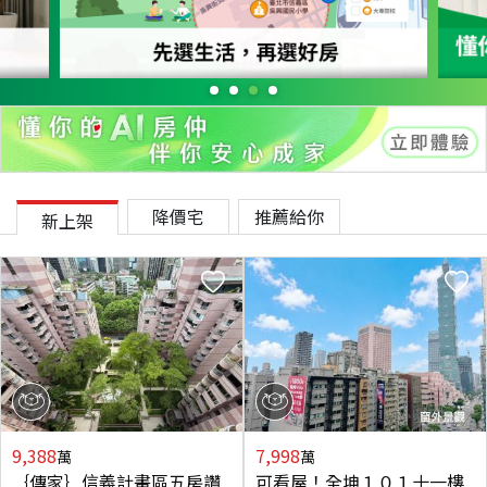
降價宅
推薦給你
新上架
9,388
7,998
萬
萬
｛傳家｝信義計畫區五房讚
可看屋！全坤１０１十一樓