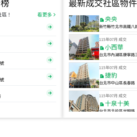
行榜
最新成交社區物件
115
年
07
月 成交
央央
社區！
看更多
新竹縣竹北市高鐵八
115
年
07
月 成交
小西華
台北市內湖區康寧路
115
年
07
月 成交
號
捷豹
台北市中山區長春路
號
115
年
07
月 成交
十泉十美
街
台北市北投區光明路
115
年
07
月 成交
四維天廈
新竹市新竹市四維路