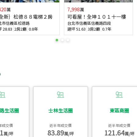
420
7,998
萬
萬
全新｝松德８８電梯２房
可看屋！全坤１０１十一樓
北市信義區松德路
台北市信義區信義路四段
坪
28.83
2房2廳
0.8年
建坪
51.63
3房2廳
0.7年
路生活圈
士林生活圈
東區商圈
年成交價
近半年成交價
近半年成交價
1
83.89
121.64
萬/坪
萬/坪
萬/坪