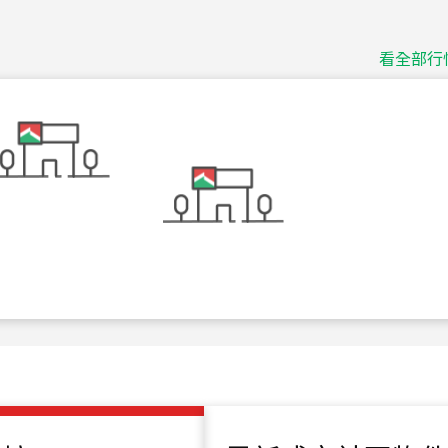
115
年
07
月 成交
捷豹
台北市中山區長春路
看全部行
115
年
07
月 成交
十泉十美
台北市北投區光明路
115
年
07
月 成交
四維天廈
新竹市新竹市四維路
115
年
07
月 成交
菁英典藏
新竹市新竹市慈祥路
115
年
07
月 成交
長隄
新北市永和區環河西