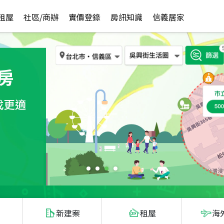
租屋
社區/商辦
實價登錄
房訊知識
信義居家
新建案
租屋
海