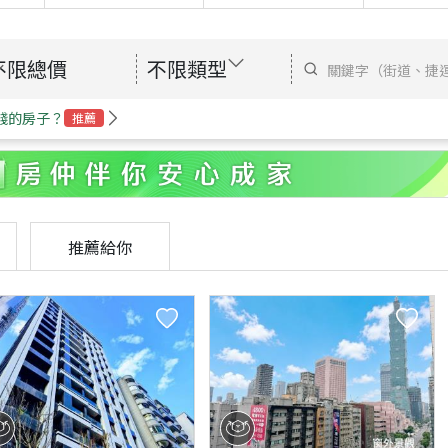
不限總價
不限類型
錢的房子？
推薦
推薦給你