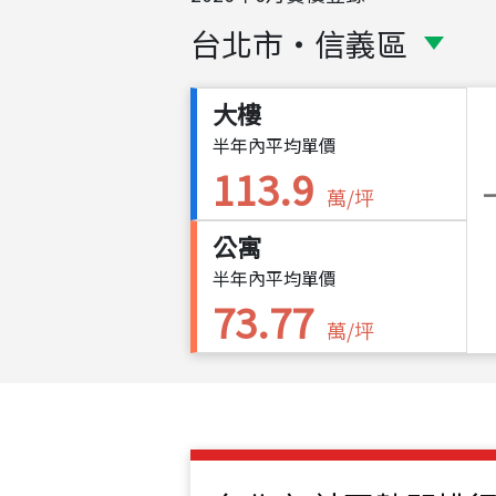
台北市
・
信義區
大樓
半年內平均單價
113.9
萬/坪
公寓
半年內平均單價
73.77
萬/坪