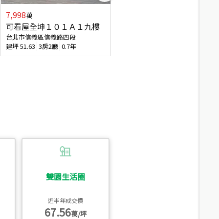
7,998
7,688
萬
萬
可看屋全坤１０１Ａ１九樓
專任全坤１０１邊間１３樓
台北市信義區信義路四段
台北市信義區信義路四段
建坪
51.63
3房2廳
0.7年
建坪
53
2廳2衛
0.7年
雙園生活圈
近半年成交價
67.56
萬/坪