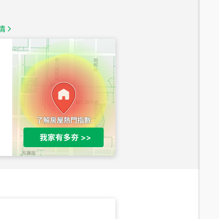
總價
1,350
萬
情
總價
1,020
萬
總價
490
萬
總價
1,808
萬
總價
530
萬
路二段