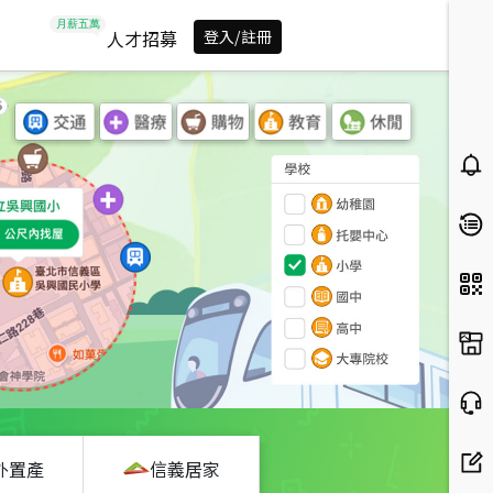
人才招募
登入/註冊
外置產
信義居家