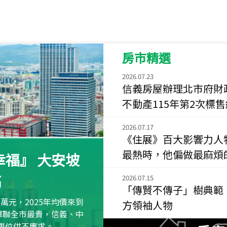
115
年
07
月 成交
菁英典藏
新竹市新竹市慈祥路
房市精選
115
年
07
月 成交
長隄
2026.07.23
新北市永和區環河西
信義房屋辦理北市府財
不動產115年第2次標
115
年
07
月 成交
央央
2026.07.17
新竹縣竹北市高鐵八
《住展》百大影響力人
最熱時，他偏做最麻煩
115
年
07
月 成交
福』 大安坡
小西華
高
台北市內湖區康寧路
2026.07.15
「傳賢不傳子」樹典範
115
年
07
月 成交
萬元，2025年均價來到
方領袖人物
捷豹
元蟬聯全市最貴，信義、中
台北市中山區長春路
區車位供不應求。