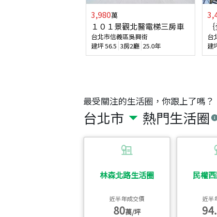
3,980
3,
萬
１０１景觀北醫電梯三房車
｛
台北市信義區吳興街
台
建坪
56.5
3房2廳
25.0年
建
最受關注的生活圈，你跟上了嗎？
台北市
熱門生活圈
林森北路生活圈
民權西
近半年成交價
近半
80
94.
萬/坪