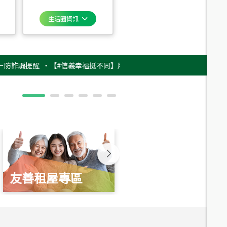
生活圈資訊
提醒
‧
【#信義幸福挺不同】用實力，讓升職免抽號碼牌！最新雇主品牌影片
友善租屋專區
新婚起家厝