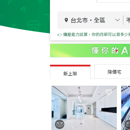
台北市
・
全區
👉 購屋能力試算，你的月薪可以買多少
降價宅
新上架