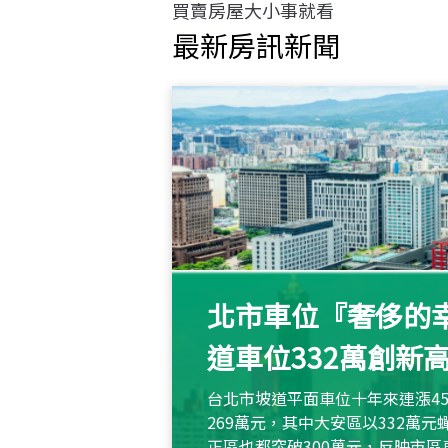
買賣房屋大小事就看
最新房訊新聞
北市車位『奢侈的幸
道車位332萬創新
台北市坡道平面車位十年來連漲45
269萬元，其中大安區以332萬
正區也都突破300萬元，反映市