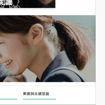
知識
總價
1,020
萬
總價
490
萬
總價
1,808
萬
集團與永續發展