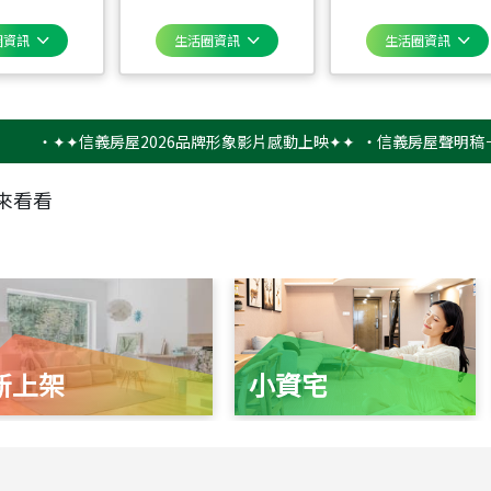
圈資訊
生活圈資訊
生活圈資訊
✦✦信義房屋2026品牌形象影片感動上映✦✦
‧
信義房屋聲明稿－防詐騙
來看看
新上架
小資宅