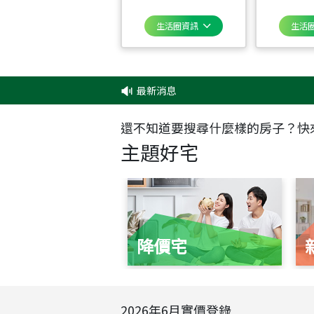
生活圈資訊
生活
最新消息
‧
還不知道要搜尋什麼樣的房子？快
主題好宅
降價宅
2026
年
6
月實價登錄