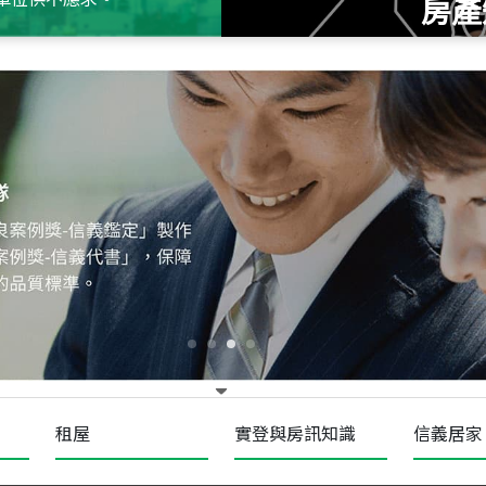
房產
115
年
07
月 成交
十泉十美
台北市北投區光明路
115
年
07
月 成交
四維天廈
新竹市新竹市四維路
115
年
07
月 成交
菁英典藏
新竹市新竹市慈祥路
租屋
實登與房訊知識
信義居家