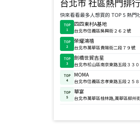
台北市
社區熱門排
快來看看最多人想買的 TOP 5 熱門
四四東村A基地
TOP
1
台北市信義區吳興街２６２號
榮耀鴻禧
TOP
2
台北市萬華區貴陽街二段７９號
劍橋世貿吉星
TOP
3
台北市松山區南京東路五段３３０
MOMA
TOP
4
台北市信義區忠孝東路五段２５８
華宴
TOP
5
台北市萬華區桂林路,萬華區柳州