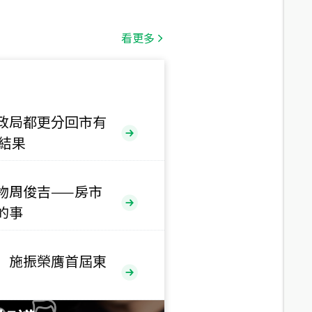
總價
1,808
萬
看更多
總價
530
萬
路二段
政局都更分回市有
售結果
總價
5,800
萬
路
物周俊吉——房市
的事
總價
1,938
萬
三段
 施振榮膺首屆東
總價
1,350
萬