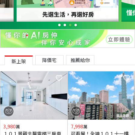
降價宅
推薦給你
新上架
3,980
7,998
萬
萬
１０１景觀北醫電梯三房車
可看屋！全坤１０１十一樓