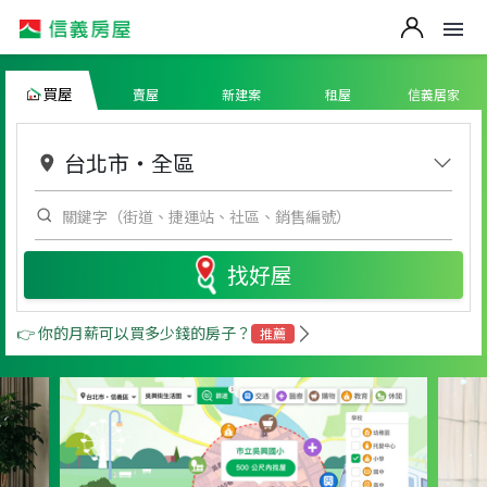
買屋
賣屋
新建案
租屋
信義居家
台北市
・
全區
找好屋
👉 你的月薪可以買多少錢的房子？
推薦