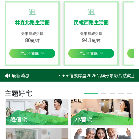
林森北路生活圈
民權西路生活圈
近半年成交價
近半年成交價
80
94.1
萬/坪
萬/坪
生活圈資訊
生活圈資訊
最新消息
‧
✦✦信義房屋2026品牌形象影片感動上映
主題好宅
降價宅
小資宅