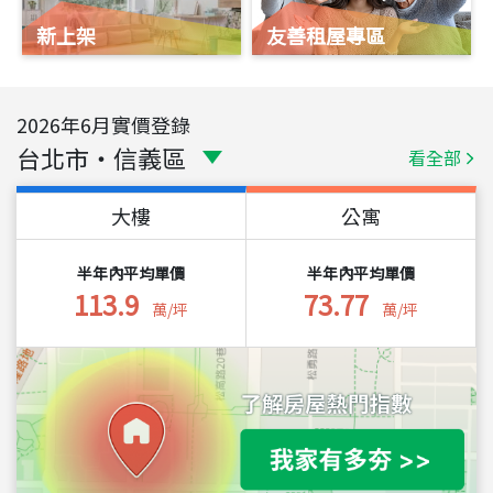
新上架
友善租屋專區
2026
年
6
月實價登錄
台北市
・
信義區
看全部
大樓
公寓
半年內平均單價
半年內平均單價
113.9
73.77
萬/坪
萬/坪