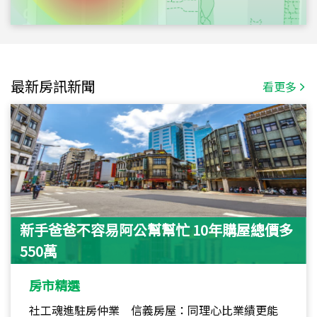
最新房訊新聞
看更多
新手爸爸不容易阿公幫幫忙 10年購屋總價多
550萬
房市精選
社工魂進駐房仲業 信義房屋：同理心比業績更能