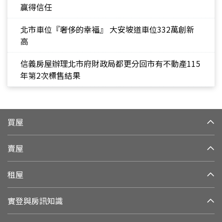
贏得信任
北市車位『奢侈的幸福』 大安坡道車位332萬創新
高
信義房屋辦理北市府財政局都更分回市有不動產115
年第2次標售結果
買屋
賣屋
租屋
實登與房訊知識