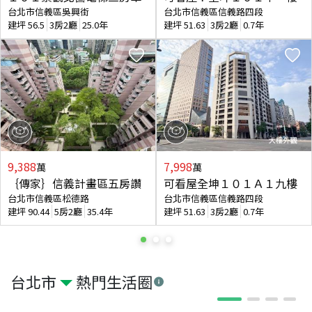
台北市信義區吳興街
台北市信義區信義路四段
建坪
56.5
3房2廳
25.0年
建坪
51.63
3房2廳
0.7年
9,388
7,998
萬
萬
｛傳家｝信義計畫區五房讚
可看屋全坤１０１Ａ１九樓
台北市信義區松德路
台北市信義區信義路四段
建坪
90.44
5房2廳
35.4年
建坪
51.63
3房2廳
0.7年
台北市
熱門生活圈