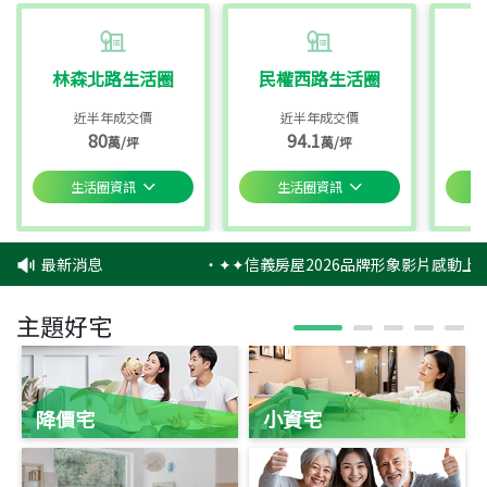
林森北路生活圈
民權西路生活圈
近半年成交價
近半年成交價
80
94.1
萬/坪
萬/坪
生活圈資訊
生活圈資訊
最新消息
‧
✦✦信義房屋2026品牌形象影片感動上映
主題好宅
降價宅
小資宅