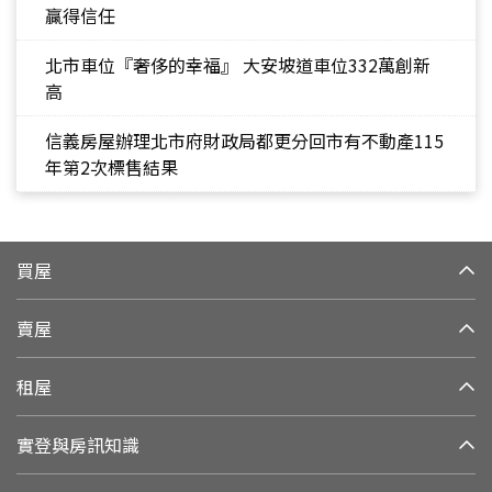
贏得信任
北市車位『奢侈的幸福』 大安坡道車位332萬創新
高
信義房屋辦理北市府財政局都更分回市有不動產115
年第2次標售結果
買屋
賣屋
租屋
實登與房訊知識