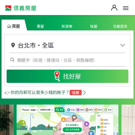
買屋
賣屋
新建案
租屋
信義居家
台北市
・
全區
找好屋
👉 你的月薪可以買多少錢的房子？
推薦