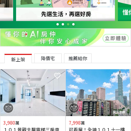
降價宅
推薦給你
新上架
3,980
7,998
萬
萬
１０１景觀北醫電梯三房車
可看屋！全坤１０１十一樓