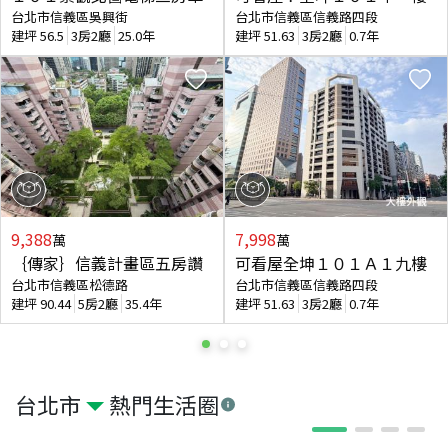
台北市信義區吳興街
台北市信義區信義路四段
建坪
56.5
3房2廳
25.0年
建坪
51.63
3房2廳
0.7年
9,388
7,998
萬
萬
｛傳家｝信義計畫區五房讚
可看屋全坤１０１Ａ１九樓
台北市信義區松德路
台北市信義區信義路四段
建坪
90.44
5房2廳
35.4年
建坪
51.63
3房2廳
0.7年
台北市
熱門生活圈