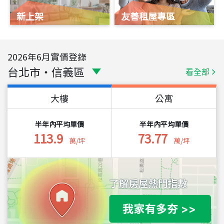
新上架
友善租屋專區
2026
年
6
月實價登錄
台北市
・
信義區
看全部
大樓
公寓
半年內平均單價
半年內平均單價
113.9
73.77
萬/坪
萬/坪