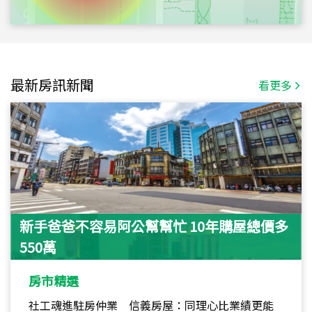
最新房訊新聞
看更多
新手爸爸不容易阿公幫幫忙 10年購屋總價多
550萬
房市精選
社工魂進駐房仲業 信義房屋：同理心比業績更能