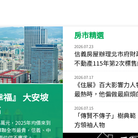
115
年
07
月 成交
菁英典藏
新竹市新竹市慈祥路
房市精選
115
年
07
月 成交
長隄
2026.07.23
新北市永和區環河西
信義房屋辦理北市府財
不動產115年第2次標
115
年
07
月 成交
央央
2026.07.17
新竹縣竹北市高鐵八
《住展》百大影響力人
115
年
07
月 成交
最熱時，他偏做最麻煩
福』 大安坡
小西華
台北市內湖區康寧路
高
2026.07.15
「傳賢不傳子」樹典範
115
年
07
月 成交
萬元，2025年均價來到
方領袖人物
捷豹
元蟬聯全市最貴，信義、中
台北市中山區長春路
區車位供不應求。