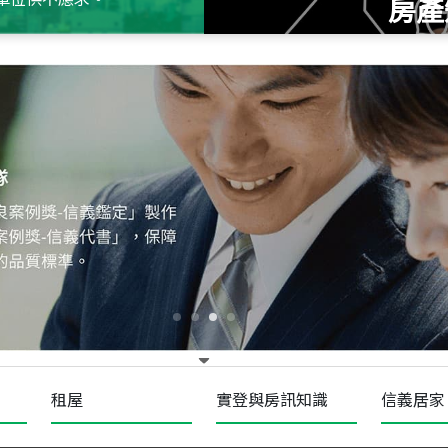
房產
115
年
07
月 成交
十泉十美
台北市北投區光明路
115
年
07
月 成交
四維天廈
新竹市新竹市四維路
115
年
07
月 成交
菁英典藏
新竹市新竹市慈祥路
租屋
實登與房訊知識
信義居家