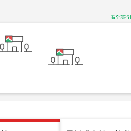
捷豹
台北市中山區長春路
看全部行
115
年
07
月 成交
十泉十美
台北市北投區光明路
115
年
07
月 成交
四維天廈
新竹市新竹市四維路
115
年
07
月 成交
菁英典藏
新竹市新竹市慈祥路
115
年
07
月 成交
長隄
新北市永和區環河西