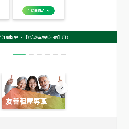
生活圈資訊
醒
‧
【#信義幸福挺不同】用實力，讓升職免抽號碼牌！最新雇主品牌影片上
友善租屋專區
新婚起家厝
總價