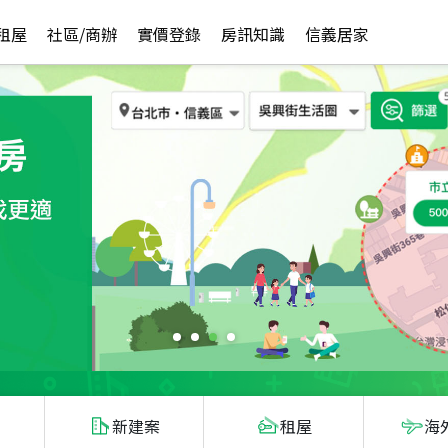
租屋
社區/商辦
實價登錄
房訊知識
信義居家
新建案
租屋
海