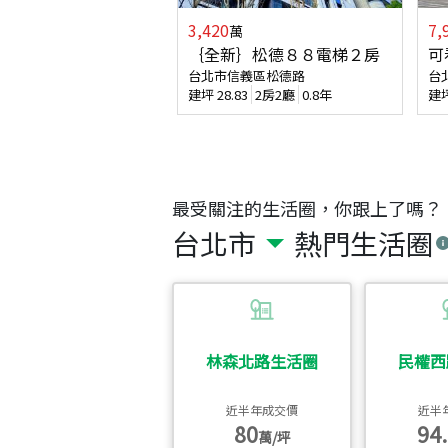
3,420
7,
萬
｛全新｝松德８８電梯２房
可
台北市信義區松德路
台
建坪
28.83
2房2廳
0.8年
建
最受關注的生活圈，你跟上了嗎？
台北市
熱門生活圈
林森北路生活圈
民權西
近半年成交價
近半
80
94.
萬/坪