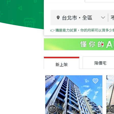
台北市
・
全區
👉 購屋能力試算，你的月薪可以買多少
降價宅
新上架