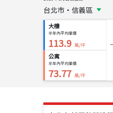
台北市
・
信義區
大樓
半年內平均單價
113.9
萬/坪
公寓
半年內平均單價
73.77
萬/坪