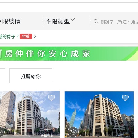
不限總價
不限類型
錢的房子？
推薦
推薦給你