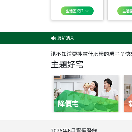
生活圈資訊
生活
最新消息
‧
✦
還不知道要搜尋什麼樣的房子？快
主題好宅
降價宅
2026
年
6
月實價登錄