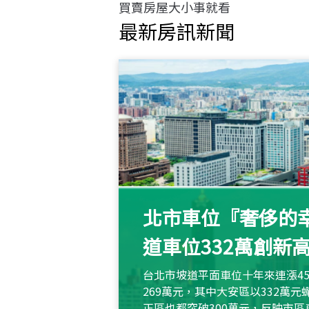
買賣房屋大小事就看
最新房訊新聞
北市車位『奢侈的幸
道車位332萬創新
台北市坡道平面車位十年來連漲45
269萬元，其中大安區以332萬
正區也都突破300萬元，反映市