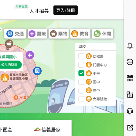
人才招募
登入/註冊
外置產
信義居家