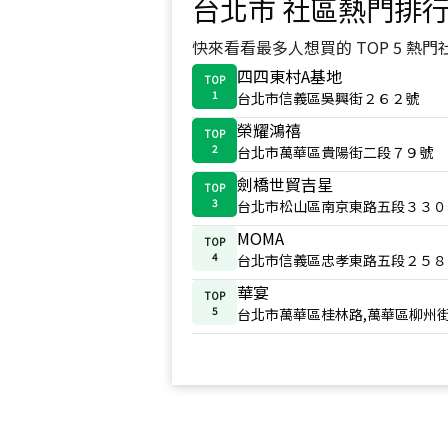
台北市
社區熱門排
快來看看最多人想買的 TOP 5 熱門
四四東村A基地
TOP
1
台北市信義區吳興街２６２號
榮耀鴻禧
TOP
2
台北市萬華區貴陽街二段７９號
劍橋世貿吉星
TOP
3
台北市松山區南京東路五段３３０
MOMA
TOP
4
台北市信義區忠孝東路五段２５８
華宴
TOP
5
台北市萬華區桂林路,萬華區柳州