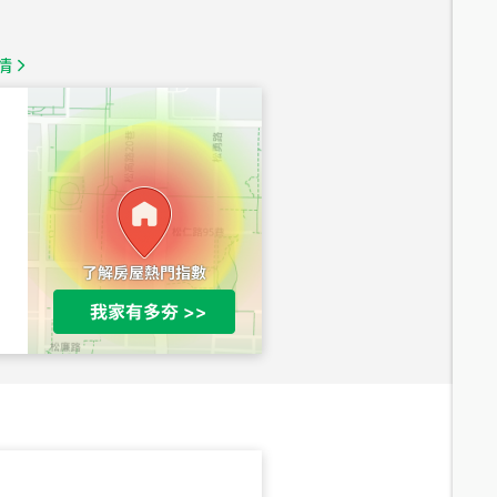
1,350
萬
情
總價
1,020
萬
總價
490
萬
總價
1,808
萬
總價
530
萬
路二段