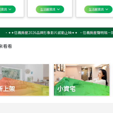
圈資訊
生活圈資訊
生活圈資訊
✦信義房屋2026品牌形象影片感動上映✦✦
‧
信義房屋聲明稿－防詐騙提
來看看
新上架
小資宅
115
年
07
月 成交