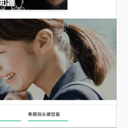
知識
總價
1,020
萬
總價
490
萬
總價
1,808
萬
集團與永續發展