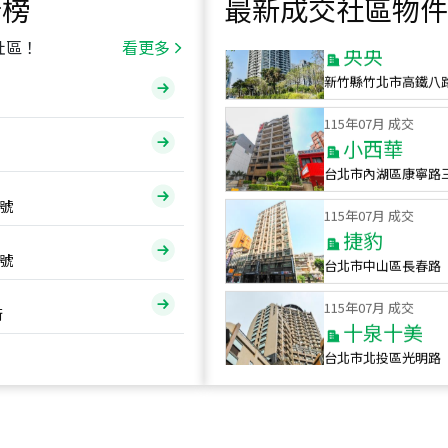
行榜
最新成交社區物件
115
年
07
月 成交
央央
社區！
看更多
新竹縣竹北市高鐵八
115
年
07
月 成交
小西華
台北市內湖區康寧路
115
年
07
月 成交
號
捷豹
台北市中山區長春路
號
115
年
07
月 成交
十泉十美
街
台北市北投區光明路
115
年
07
月 成交
四維天廈
新竹市新竹市四維路