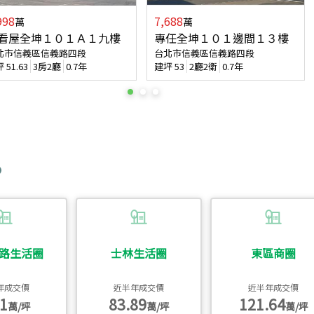
998
7,688
萬
萬
看屋全坤１０１Ａ１九樓
專任全坤１０１邊間１３樓
北市信義區信義路四段
台北市信義區信義路四段
坪
51.63
3房2廳
0.7年
建坪
53
2廳2衛
0.7年
路生活圈
士林生活圈
東區商圈
年成交價
近半年成交價
近半年成交價
1
83.89
121.64
萬/坪
萬/坪
萬/坪