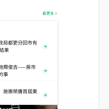
總價
1,808
萬
看更多
總價
530
萬
路二段
政局都更分回市有
售結果
總價
5,800
萬
路
物周俊吉——房市
總價
的事
1,938
萬
三段
 施振榮膺首屆東
總價
1,350
萬