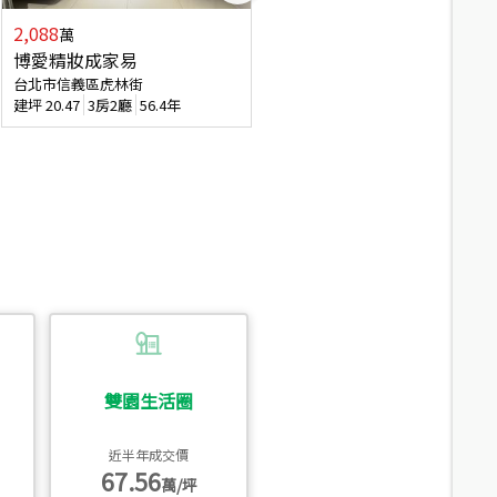
2,088
4,280
萬
萬
博愛精妝成家易
信義陽光自由露臺戶
台北市信義區虎林街
台北市信義區基隆路一段
建坪
20.47
3房2廳
56.4年
建坪
56.15
3房3廳
31.5年
雙園生活圈
近半年成交價
67.56
萬/坪