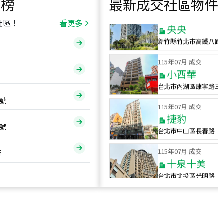
行榜
最新成交社區物件
115
年
07
月 成交
央央
社區！
看更多
新竹縣竹北市高鐵八
115
年
07
月 成交
小西華
台北市內湖區康寧路
115
年
07
月 成交
號
捷豹
台北市中山區長春路
號
115
年
07
月 成交
十泉十美
街
台北市北投區光明路
115
年
07
月 成交
四維天廈
新竹市新竹市四維路