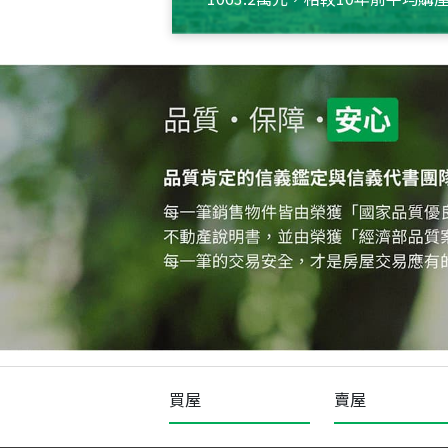
約550萬元，且貸款金額也多
買屋
賣屋