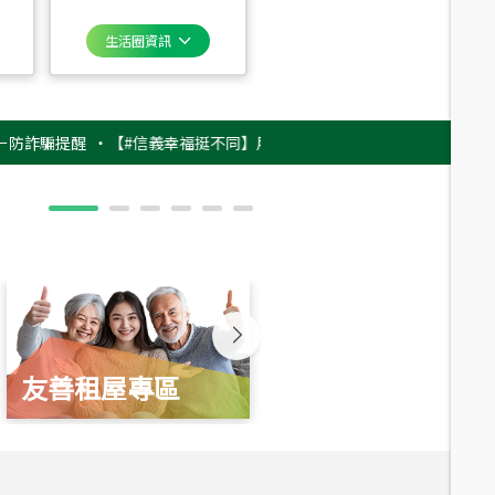
生活圈資訊
騙提醒
‧
【#信義幸福挺不同】用實力，讓升職免抽號碼牌！最新雇主品牌影片
友善租屋專區
新婚起家厝