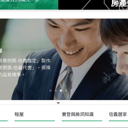
房產
115
年
07
月 成交
十泉十美
台北市北投區光明路
115
年
07
月 成交
四維天廈
新竹市新竹市四維路
115
年
07
月 成交
菁英典藏
新竹市新竹市慈祥路
租屋
實登與房訊知識
信義居家