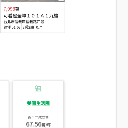
7,998
3,800
萬
萬
可看屋全坤１０１Ａ１九樓
信義區大空間美寓
台北市信義區信義路四段
台北市信義區大道路
建坪
51.63
3房2廳
0.7年
建坪
39.62
6房4廳(含加蓋)
51.9
雙園生活圈
近半年成交價
67.56
萬/坪