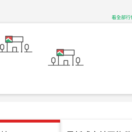
115
年
07
月 成交
捷豹
台北市中山區長春路
看全部行
115
年
07
月 成交
十泉十美
台北市北投區光明路
115
年
07
月 成交
四維天廈
新竹市新竹市四維路
115
年
07
月 成交
菁英典藏
新竹市新竹市慈祥路
115
年
07
月 成交
長隄
新北市永和區環河西