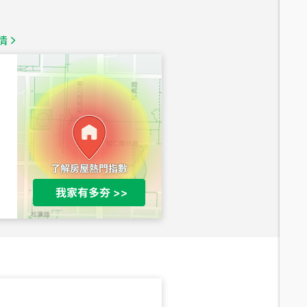
總價
1,350
萬
情
總價
1,020
萬
總價
490
萬
總價
1,808
萬
總價
530
萬
路二段