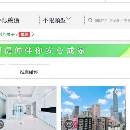
不限總價
不限類型
錢的房子？
推薦
推薦給你