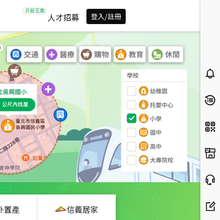
人才招募
登入/註冊
外置產
信義居家