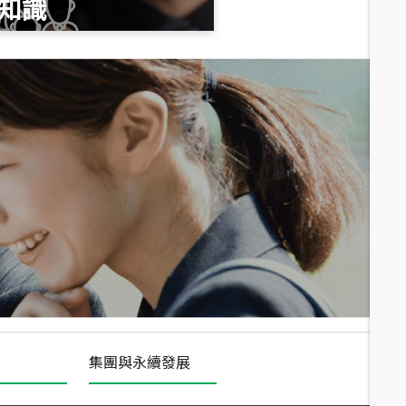
知識
總價
1,020
萬
總價
490
萬
總價
1,808
萬
集團與永續發展