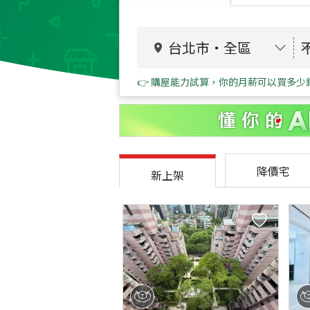
台北市
・
全區
👉 購屋能力試算，你的月薪可以買多少
降價宅
新上架