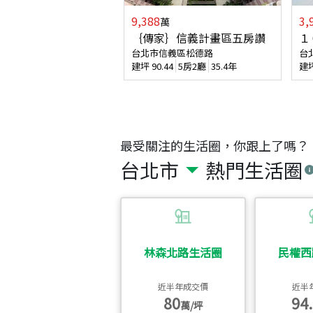
9,388
3,
萬
｛傳家｝信義計畫區五房讚
１
台北市信義區松德路
台
建坪
90.44
5房2廳
35.4年
建
最受關注的生活圈，你跟上了嗎？
台北市
熱門生活圈
林森北路生活圈
民權西
近半年成交價
近半
80
94.
萬/坪