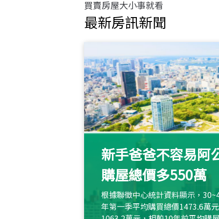
買賣房屋大小事就看
最新房訊新聞
新手爸爸不容易阿公
購屋總價多550萬
根據聯徵中心統計資料顯示，30~
年第一季平均購買總價1473.6
1063.2萬元，相較10年前平均購