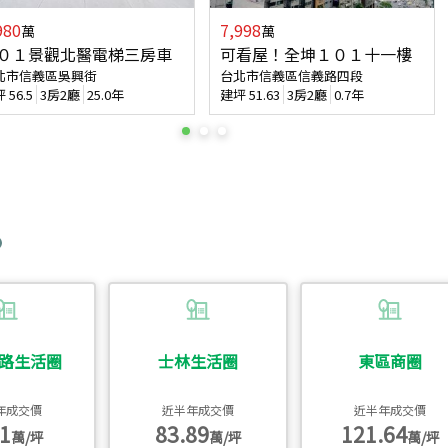
980
7,998
萬
萬
０１景觀北醫電梯三房車
可看屋！全坤１０１十一樓
北市信義區吳興街
台北市信義區信義路四段
坪
56.5
3房2廳
25.0年
建坪
51.63
3房2廳
0.7年
路生活圈
士林生活圈
東區商圈
年成交價
近半年成交價
近半年成交價
1
83.89
121.64
萬/坪
萬/坪
萬/坪