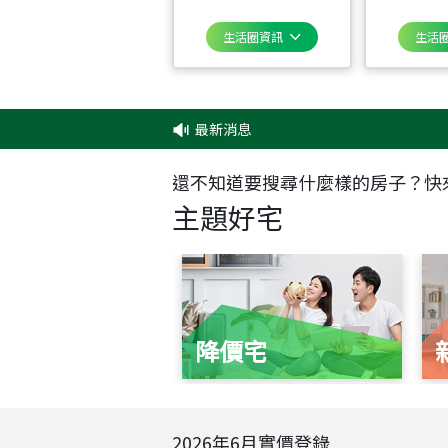
生活圈資訊
生活
最新消息
還不知道要搜尋什麼樣的房子？快
主題好宅
降價宅
2026
年
6
月實價登錄