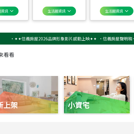
圈資訊
生活圈資訊
生活圈資訊
‧
✦✦信義房屋2026品牌形象影片感動上映✦✦
‧
信義房屋聲明稿－防詐
來看看
新上架
小資宅