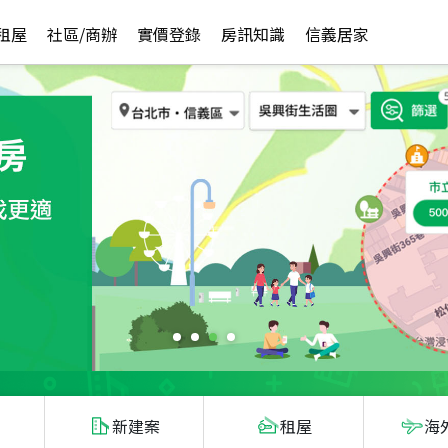
租屋
社區/商辦
實價登錄
房訊知識
信義居家
新建案
租屋
海