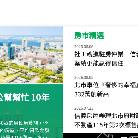
115
年
07
月 成交
菁英典藏
新竹市新竹市慈祥路
房市精選
115
年
07
月 成交
長隄
2026.08.06
新北市永和區環河西
社工魂進駐房仲業 信
業績更能贏得信任
115
年
07
月 成交
央央
2026.08.05
新竹縣竹北市高鐵八
北市車位『奢侈的幸福
332萬創新高
115
年
07
月 成交
幫幫忙 10年
小西華
台北市內湖區康寧路
2026.07.23
信義房屋辦理北市府財
115
年
07
月 成交
40歲的男性房貸族，今
不動產115年第2次標
捷豹
萬元的房屋，平均貸款金額
台北市中山區長春路
屋總價921.6萬元，多出