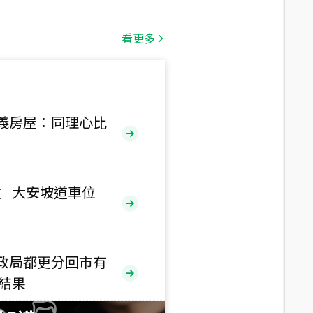
總價
1,808
萬
看更多
總價
530
萬
路二段
義房屋：同理心比
總價
5,800
萬
路
』 大安坡道車位
總價
1,938
萬
三段
政局都更分回市有
總價
售結果
1,350
萬