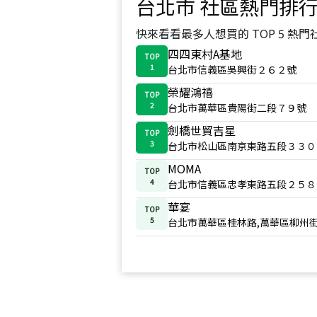
台北市
社區熱門排
快來看看最多人想買的 TOP 5 熱門
四四東村A基地
TOP
1
台北市信義區吳興街２６２號
榮耀鴻禧
TOP
2
台北市萬華區貴陽街二段７９號
劍橋世貿吉星
TOP
3
台北市松山區南京東路五段３３０
MOMA
TOP
4
台北市信義區忠孝東路五段２５８
華宴
TOP
5
台北市萬華區桂林路,萬華區柳州