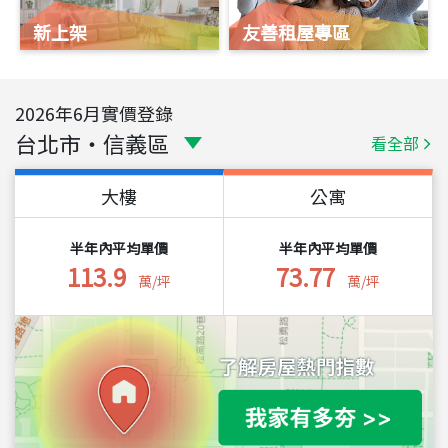
新上架
友善租屋專區
2026
年
6
月實價登錄
台北市
・
信義區
看全部
大樓
公寓
半年內平均單價
半年內平均單價
113.9
73.77
萬/坪
萬/坪