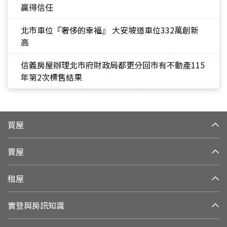
贏得信任
北市車位『奢侈的幸福』 大安坡道車位332萬創新
高
信義房屋辦理北市府財政局都更分回市有不動產115
年第2次標售結果
買屋
賣屋
租屋
實登與房訊知識