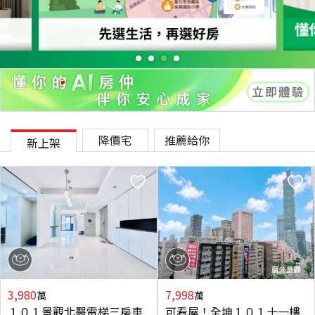
降價宅
推薦給你
新上架
3,980
7,998
萬
萬
１０１景觀北醫電梯三房車
可看屋！全坤１０１十一樓