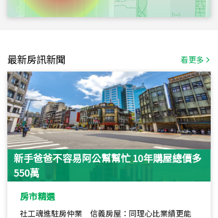
最新房訊新聞
看更多
新手爸爸不容易阿公幫幫忙 10年購屋總價多
550萬
房市精選
社工魂進駐房仲業 信義房屋：同理心比業績更能