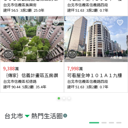
台北市信義區吳興街
台北市信義區信義路四段
建坪
56.5
3房2廳
25.0年
建坪
51.63
3房2廳
0.7年
9,388
7,998
萬
萬
｛傳家｝信義計畫區五房讚
可看屋全坤１０１Ａ１九樓
台北市信義區松德路
台北市信義區信義路四段
建坪
90.44
5房2廳
35.4年
建坪
51.63
3房2廳
0.7年
台北市
熱門生活圈