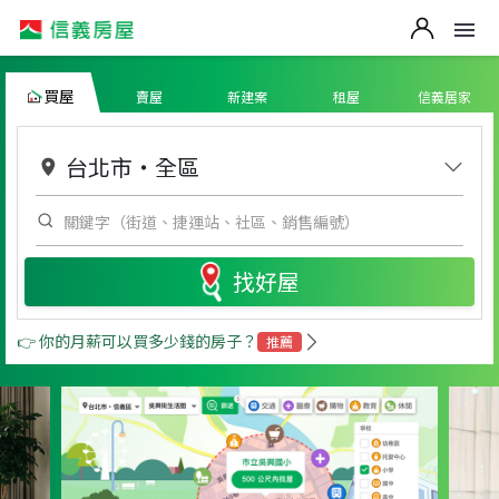
買屋
賣屋
新建案
租屋
信義居家
台北市
・
全區
找好屋
👉 你的月薪可以買多少錢的房子？
推薦