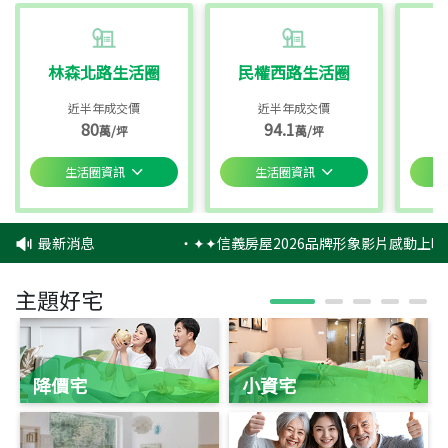
林森北路生活圈
民權西路生活圈
近半年成交價
近半年成交價
80
94.1
萬/坪
萬/坪
生活圈資訊
生活圈資訊
最新消息
‧
✦✦信義房屋2026品牌形象影片感動上映
主題好宅
降價宅
小資宅