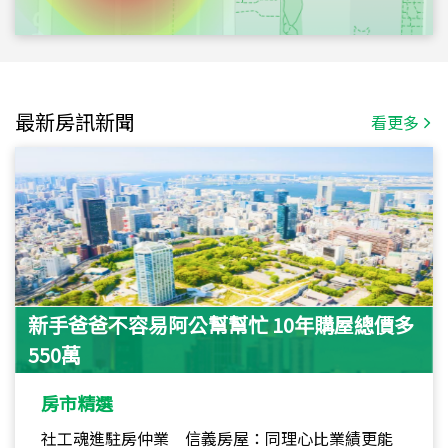
最新房訊新聞
看更多
新手爸爸不容易阿公幫幫忙 10年購屋總價多
550萬
房市精選
社工魂進駐房仲業 信義房屋：同理心比業績更能