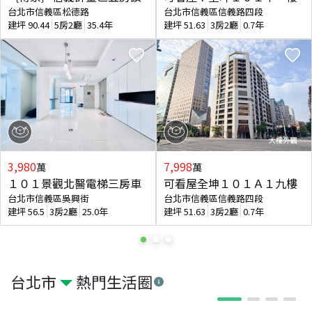
台北市信義區松德路
台北市信義區信義路四段
建坪
90.44
5房2廳
35.4年
建坪
51.63
3房2廳
0.7年
3,980
7,998
萬
萬
１０１景觀北醫電梯三房車
可看屋全坤１０１Ａ１九樓
台北市信義區吳興街
台北市信義區信義路四段
建坪
56.5
3房2廳
25.0年
建坪
51.63
3房2廳
0.7年
台北市
熱門生活圈