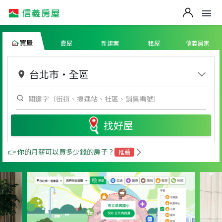
買屋
賣屋
新建案
租屋
信義居家
台北市
・
全區
找好屋
👉 你的月薪可以買多少錢的房子？
推薦