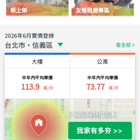
新上架
友善租屋專區
2026
年
6
月實價登錄
台北市
・
信義區
看全部
大樓
公寓
半年內平均單價
半年內平均單價
113.9
73.77
萬/坪
萬/坪