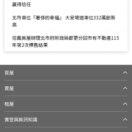
贏得信任
北市車位『奢侈的幸福』 大安坡道車位332萬創新
高
信義房屋辦理北市府財政局都更分回市有不動產115
年第2次標售結果
買屋
賣屋
租屋
實登與房訊知識