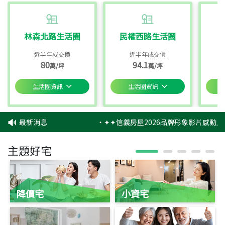
林森北路生活圈
民權西路生活圈
近半年成交價
近半年成交價
80
94.1
萬/坪
萬/坪
生活圈資訊
生活圈資訊
最新消息
‧
✦✦信義房屋2026品牌形象影片感動上
主題好宅
降價宅
小資宅