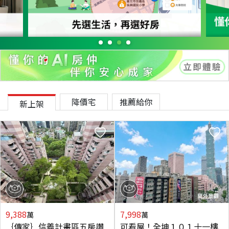
降價宅
推薦給你
新上架
9,388
7,998
萬
萬
｛傳家｝信義計畫區五房讚
可看屋！全坤１０１十一樓