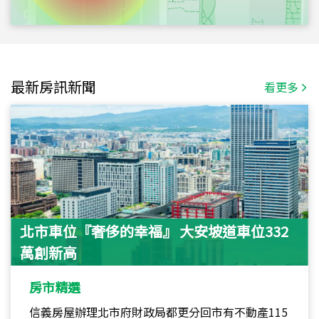
最新房訊新聞
看更多
北市車位『奢侈的幸福』 大安坡道車位332
萬創新高
房市精選
信義房屋辦理北市府財政局都更分回市有不動產115