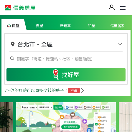
買屋
賣屋
新建案
租屋
信義居家
台北市
・
全區
找好屋
👉 你的月薪可以買多少錢的房子？
推薦