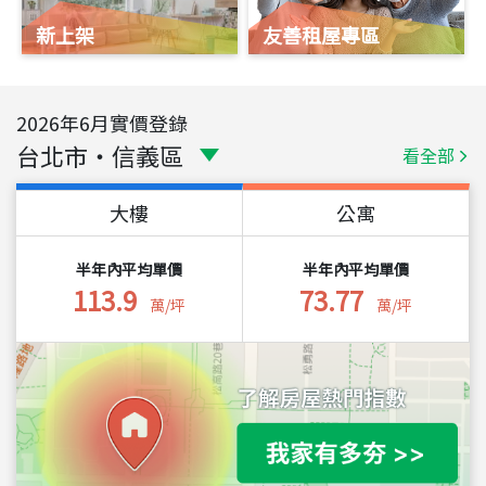
新上架
友善租屋專區
2026
年
6
月實價登錄
台北市
・
信義區
看全部
大樓
公寓
半年內平均單價
半年內平均單價
113.9
73.77
萬/坪
萬/坪