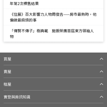
年第2次標售結果
《住展》百大影響力人物周俊吉——房市最熱時，他
偏做最麻煩的事
「傳賢不傳子」樹典範 施振榮膺首屆東方領袖人
物
買屋
賣屋
租屋
實登與房訊知識