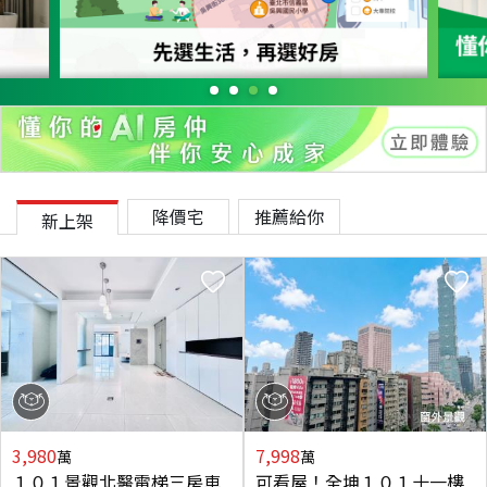
降價宅
推薦給你
新上架
3,980
7,998
萬
萬
１０１景觀北醫電梯三房車
可看屋！全坤１０１十一樓