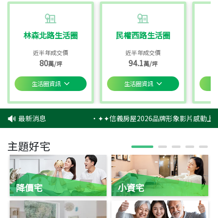
林森北路生活圈
民權西路生活圈
近半年成交價
近半年成交價
80
94.1
萬/坪
萬/坪
生活圈資訊
生活圈資訊
最新消息
‧
✦✦信義房屋2026品牌形象影片感動上映
主題好宅
降價宅
小資宅