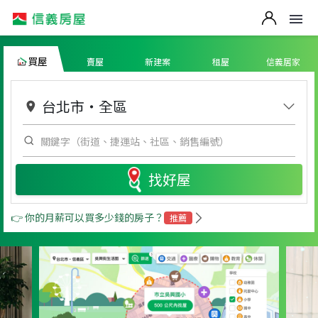
買屋
賣屋
新建案
租屋
信義居家
台北市
・
全區
找好屋
👉 你的月薪可以買多少錢的房子？
推薦