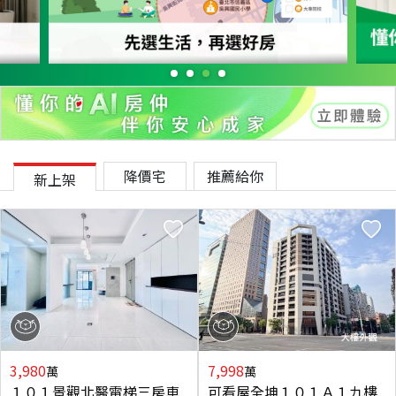
降價宅
推薦給你
新上架
3,980
7,998
萬
萬
１０１景觀北醫電梯三房車
可看屋全坤１０１Ａ１九樓