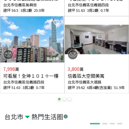
台北市信義區吳興街
台北市信義區信義路四段
建坪
56.5
3房2廳
25.0年
建坪
51.63
3房2廳
0.7年
7,998
3,800
萬
萬
可看屋！全坤１０１十一樓
信義區大空間美寓
台北市信義區信義路四段
台北市信義區大道路
建坪
51.63
3房2廳
0.7年
建坪
39.62
6房4廳(含加蓋)
51.9年
台北市
熱門生活圈