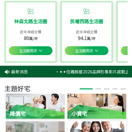
林森北路生活圈
民權西路生活圈
近半年成交價
近半年成交價
80
94.1
萬/坪
萬/坪
生活圈資訊
生活圈資訊
最新消息
‧
✦✦信義房屋2026品牌形象影片感動上映
主題好宅
降價宅
小資宅