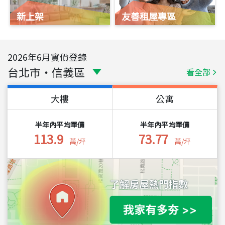
新上架
友善租屋專區
2026
年
6
月實價登錄
台北市
・
信義區
看全部
大樓
公寓
半年內平均單價
半年內平均單價
113.9
73.77
萬/坪
萬/坪