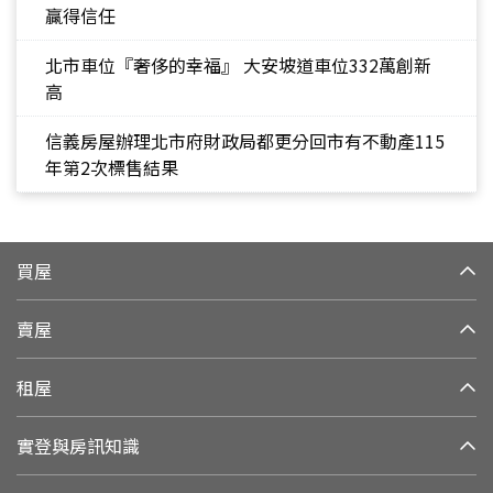
贏得信任
北市車位『奢侈的幸福』 大安坡道車位332萬創新
高
信義房屋辦理北市府財政局都更分回市有不動產115
年第2次標售結果
買屋
賣屋
租屋
實登與房訊知識