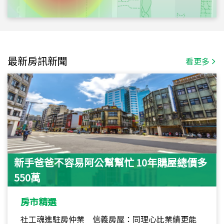
最新房訊新聞
看更多
新手爸爸不容易阿公幫幫忙 10年購屋總價多
550萬
房市精選
社工魂進駐房仲業 信義房屋：同理心比業績更能