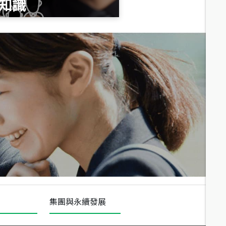
知識
總價
1,020
萬
總價
490
萬
總價
1,808
萬
集團與永續發展