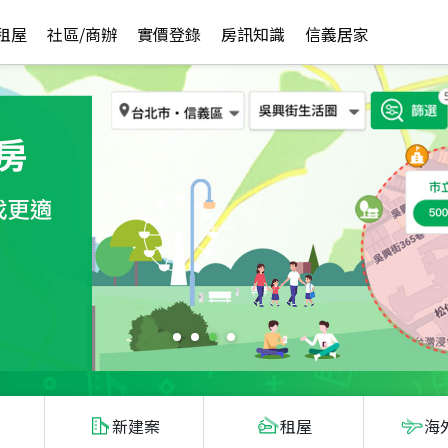
租屋
社區/商辦
實價登錄
房訊知識
信義居家
新建案
租屋
海