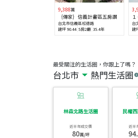
9,388
3,
萬
｛傳家｝信義計畫區五房讚
１
台北市信義區松德路
台
建坪
90.44
5房2廳
35.4年
建
最受關注的生活圈，你跟上了嗎？
台北市
熱門生活圈
林森北路生活圈
民權西
近半年成交價
近半
80
94.
萬/坪