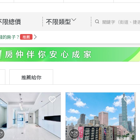
不限總價
不限類型
錢的房子？
推薦
推薦給你