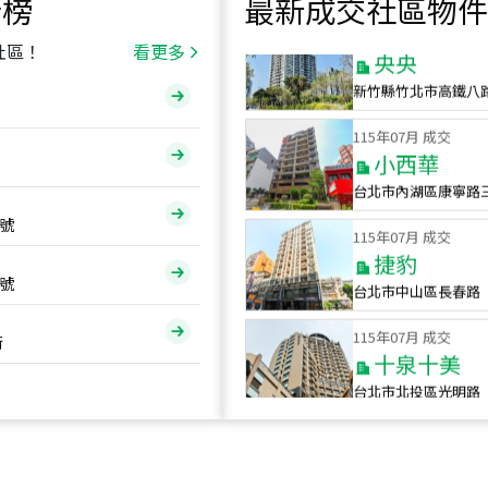
行榜
最新成交社區物件
115
年
07
月 成交
央央
社區！
看更多
新竹縣竹北市高鐵八
115
年
07
月 成交
小西華
台北市內湖區康寧路
115
年
07
月 成交
號
捷豹
台北市中山區長春路
號
115
年
07
月 成交
十泉十美
街
台北市北投區光明路
115
年
07
月 成交
四維天廈
新竹市新竹市四維路