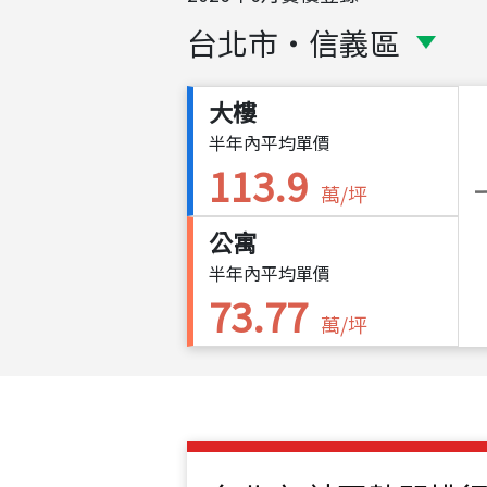
台北市
・
信義區
大樓
半年內平均單價
113.9
萬/坪
公寓
半年內平均單價
73.77
萬/坪