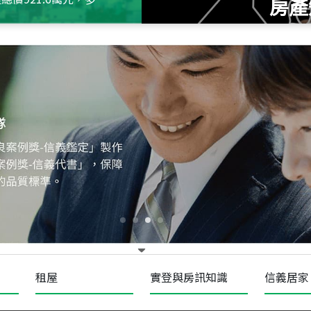
房產
115
年
07
月 成交
十泉十美
台北市北投區光明路
115
年
07
月 成交
四維天廈
新竹市新竹市四維路
115
年
07
月 成交
菁英典藏
新竹市新竹市慈祥路
租屋
實登與房訊知識
信義居家