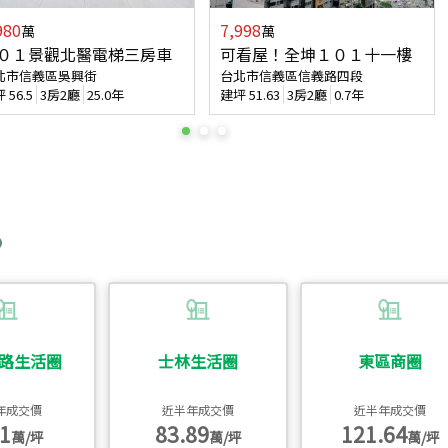
980
7,998
萬
萬
０１景觀北醫電梯三房車
可看屋！全坤１０１十一樓
北市信義區吳興街
台北市信義區信義路四段
坪
56.5
3房2廳
25.0年
建坪
51.63
3房2廳
0.7年
路生活圈
士林生活圈
東區商圈
年成交價
近半年成交價
近半年成交價
1
83.89
121.64
萬/坪
萬/坪
萬/坪