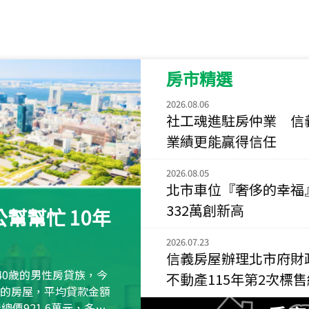
115
年
07
月 成交
菁英典藏
新竹市新竹市慈祥路
房市精選
115
年
07
月 成交
長隄
2026.08.06
新北市永和區環河西
社工魂進駐房仲業 信
業績更能贏得信任
115
年
07
月 成交
央央
2026.08.05
新竹縣竹北市高鐵八
北市車位『奢侈的幸福
115
年
07
月 成交
332萬創新高
幫幫忙 10年
小西華
台北市內湖區康寧路
2026.07.23
信義房屋辦理北市府財
115
年
07
月 成交
40歲的男性房貸族，今
不動產115年第2次標
捷豹
萬元的房屋，平均貸款金額
台北市中山區長春路
屋總價921.6萬元，多出