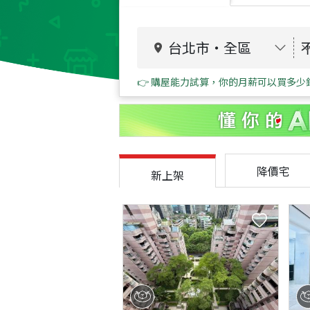
台北市
・
全區
👉 購屋能力試算，你的月薪可以買多少
降價宅
新上架