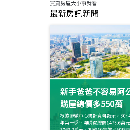
買賣房屋大小事就看
最新房訊新聞
新手爸爸不容易阿公
購屋總價多550萬
根據聯徵中心統計資料顯示，30~
年第一季平均購買總價1473.6
1063.2萬元，相較10年前平均購