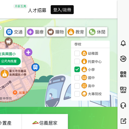
人才招募
登入/註冊
外置產
信義居家