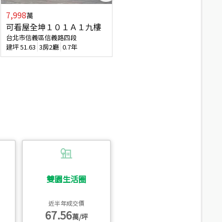
7,998
3,800
萬
萬
可看屋全坤１０１Ａ１九樓
信義區大空間美寓
台北市信義區信義路四段
台北市信義區大道路
建坪
51.63
3房2廳
0.7年
建坪
39.62
6房4廳(含加蓋)
51.9
雙園生活圈
近半年成交價
67.56
萬/坪