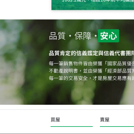
約550萬元，且貸款金額也多
買屋
賣屋