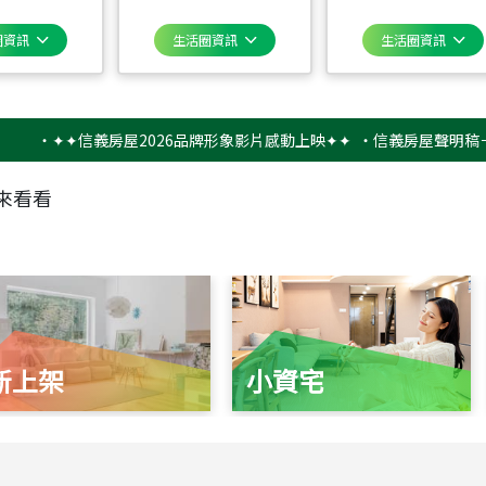
圈資訊
生活圈資訊
生活圈資訊
✦✦信義房屋2026品牌形象影片感動上映✦✦
‧
信義房屋聲明稿－防詐騙
來看看
新上架
小資宅
115
年
07
月 成交