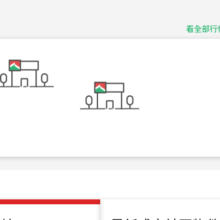
捷豹
台北市中山區長春路
看全部行
115
年
07
月 成交
十泉十美
台北市北投區光明路
115
年
07
月 成交
四維天廈
新竹市新竹市四維路
115
年
07
月 成交
菁英典藏
新竹市新竹市慈祥路
115
年
07
月 成交
長隄
新北市永和區環河西