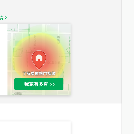
1,350
萬
情
總價
1,020
萬
總價
490
萬
總價
1,808
萬
總價
530
萬
路二段