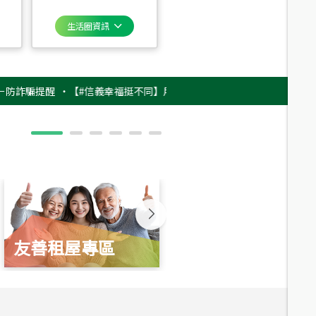
生活圈資訊
提醒
‧
【#信義幸福挺不同】用實力，讓升職免抽號碼牌！最新雇主品牌影片
友善租屋專區
新婚起家厝
總價