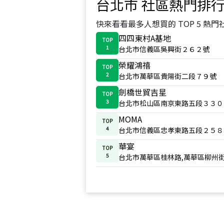
台北市
社區熱門排
快來看看最多人想買的 TOP 5 熱門
四四東村A基地
TOP
1
台北市信義區吳興街２６２號
榮耀鴻禧
TOP
2
台北市萬華區貴陽街二段７９號
劍橋世貿吉星
TOP
3
台北市松山區南京東路五段３３０
MOMA
TOP
4
台北市信義區忠孝東路五段２５８
華宴
TOP
5
台北市萬華區桂林路,萬華區柳州