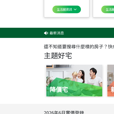
生活圈資訊
生活
最新消息
‧
還不知道要搜尋什麼樣的房子？快
主題好宅
降價宅
2026
年
6
月實價登錄