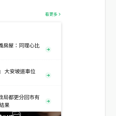
總價
1,808
萬
看更多
總價
530
萬
路二段
義房屋：同理心比
總價
5,800
萬
路
』 大安坡道車位
總價
1,938
萬
三段
政局都更分回市有
總價
售結果
1,350
萬