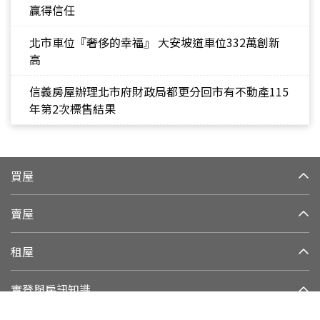
贏得信任
北市車位『奢侈的幸福』 大安坡道車位332萬創新
高
信義房屋辦理北市府財政局都更分回市有不動產115
年第2次標售結果
買屋
賣屋
租屋
實登與房訊知識