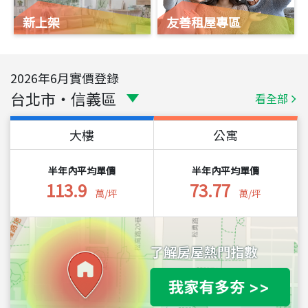
新上架
友善租屋專區
2026
年
6
月實價登錄
台北市
・
信義區
看全部
大樓
公寓
半年內平均單價
半年內平均單價
113.9
73.77
萬/坪
萬/坪