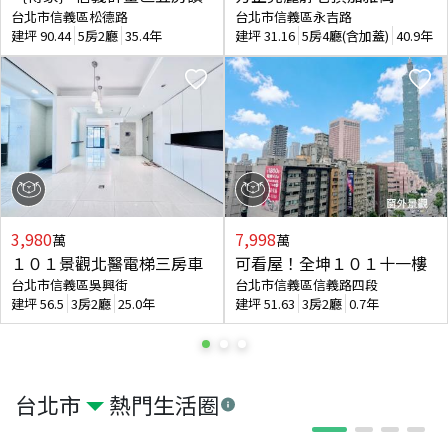
台北市信義區松德路
台北市信義區永吉路
建坪
90.44
5房2廳
35.4年
建坪
31.16
5房4廳(含加蓋)
40.9年
3,980
7,998
萬
萬
１０１景觀北醫電梯三房車
可看屋！全坤１０１十一樓
台北市信義區吳興街
台北市信義區信義路四段
建坪
56.5
3房2廳
25.0年
建坪
51.63
3房2廳
0.7年
台北市
熱門生活圈