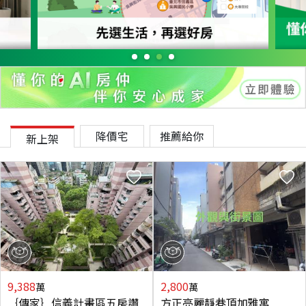
降價宅
推薦給你
新上架
9,388
2,800
萬
萬
｛傳家｝信義計畫區五房讚
方正亮麗靜巷頂加雅寓