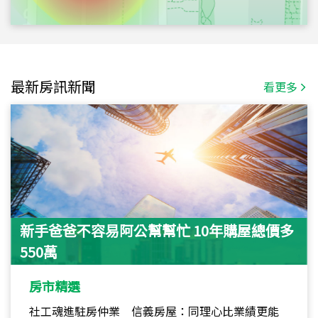
最新房訊新聞
看更多
新手爸爸不容易阿公幫幫忙 10年購屋總價多
550萬
房市精選
社工魂進駐房仲業 信義房屋：同理心比業績更能