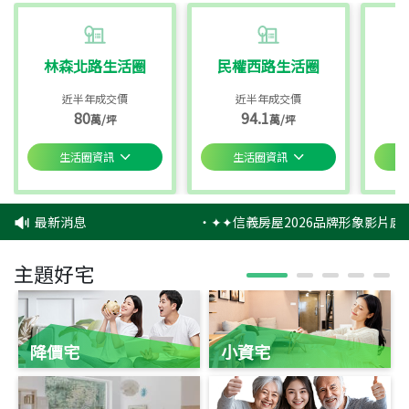
林森北路生活圈
民權西路生活圈
近半年成交價
近半年成交價
80
94.1
萬/坪
萬/坪
生活圈資訊
生活圈資訊
最新消息
‧
✦✦信義房屋2026品牌形象影片感
主題好宅
降價宅
小資宅