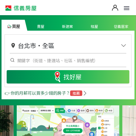
買屋
賣屋
新建案
租屋
信義居家
台北市
・
全區
找好屋
👉 你的月薪可以買多少錢的房子？
推薦