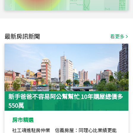
最新房訊新聞
看更多
新手爸爸不容易阿公幫幫忙 10年購屋總價多
550萬
房市精選
社工魂進駐房仲業 信義房屋：同理心比業績更能