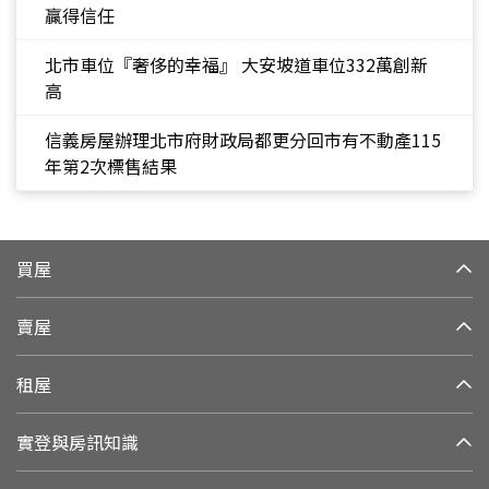
贏得信任
北市車位『奢侈的幸福』 大安坡道車位332萬創新
高
信義房屋辦理北市府財政局都更分回市有不動產115
年第2次標售結果
買屋
賣屋
租屋
實登與房訊知識