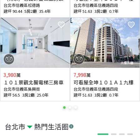
台北市信義區松德路
台北市信義區信義路四段
建坪
90.44
5房2廳
35.4年
建坪
51.63
3房2廳
0.7年
3,980
7,998
萬
萬
１０１景觀北醫電梯三房車
可看屋全坤１０１Ａ１九樓
台北市信義區吳興街
台北市信義區信義路四段
建坪
56.5
3房2廳
25.0年
建坪
51.63
3房2廳
0.7年
台北市
熱門生活圈