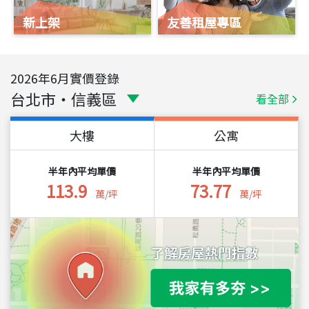
新上架
友善租屋專區
2026
年
6
月實價登錄
台北市
・
信義區
看全部
大樓
公寓
半年內平均單價
半年內平均單價
113.9
73.77
萬/坪
萬/坪