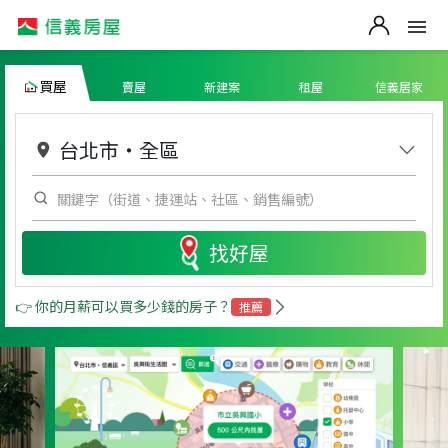
買屋
賣屋
新建案
租屋
信義居家
台北市
・
全區
找好屋
👉 你的月薪可以買多少錢的房子？
推薦