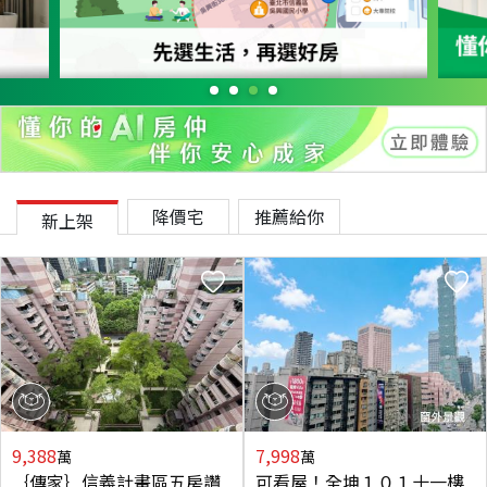
降價宅
推薦給你
新上架
9,388
7,998
萬
萬
｛傳家｝信義計畫區五房讚
可看屋！全坤１０１十一樓