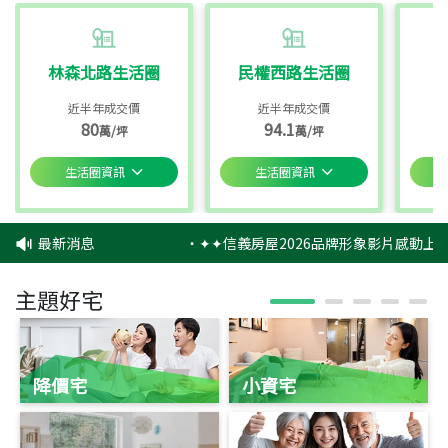
林森北路生活圈
民權西路生活圈
近半年成交價
近半年成交價
80
94.1
萬/坪
萬/坪
生活圈資訊
生活圈資訊
最新消息
‧
✦✦信義房屋2026品牌形象影片感動上映
主題好宅
降價宅
小資宅