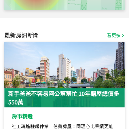
最新房訊新聞
看更多
新手爸爸不容易阿公幫幫忙 10年購屋總價多
550萬
房市精選
社工魂進駐房仲業 信義房屋：同理心比業績更能