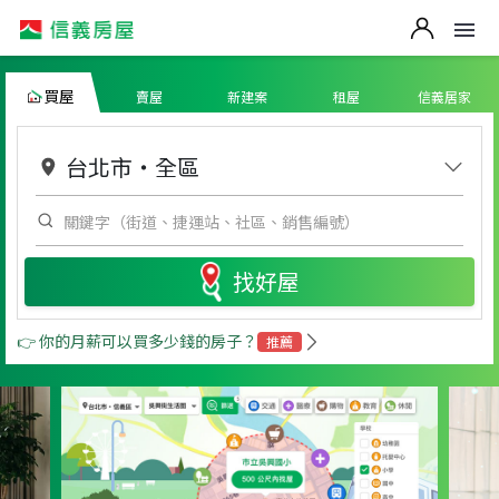
買屋
賣屋
新建案
租屋
信義居家
台北市
・
全區
找好屋
👉 你的月薪可以買多少錢的房子？
推薦