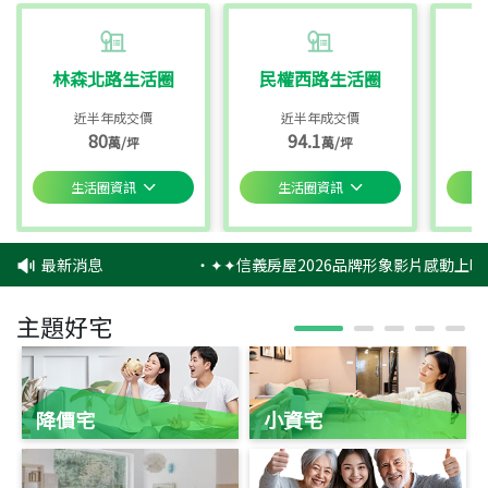
林森北路生活圈
民權西路生活圈
近半年成交價
近半年成交價
80
94.1
萬/坪
萬/坪
生活圈資訊
生活圈資訊
最新消息
‧
✦✦信義房屋2026品牌形象影片感動上映
主題好宅
降價宅
小資宅