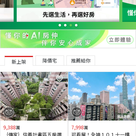
降價宅
推薦給你
新上架
9,388
7,998
萬
萬
｛傳家｝信義計畫區五房讚
可看屋！全坤１０１十一樓