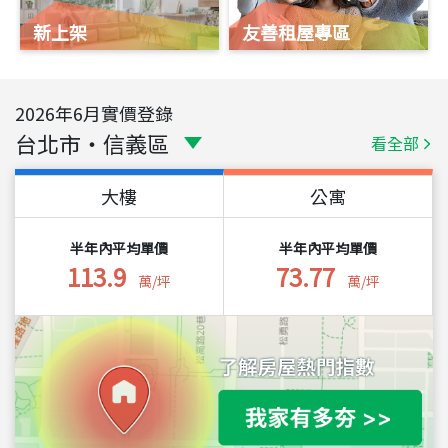
新上架
友善租屋專區
2026
年
6
月實價登錄
台北市
・
信義區
看全部
大樓
公寓
半年內平均單價
半年內平均單價
113.9
73.77
萬/坪
萬/坪