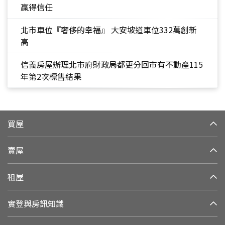
贏得信任
北市車位『奢侈的幸福』 大安坡道車位332萬創新
高
信義房屋辦理北市府財政局都更分回市有不動產115
年第2次標售結果
買屋
賣屋
租屋
實登與房訊知識