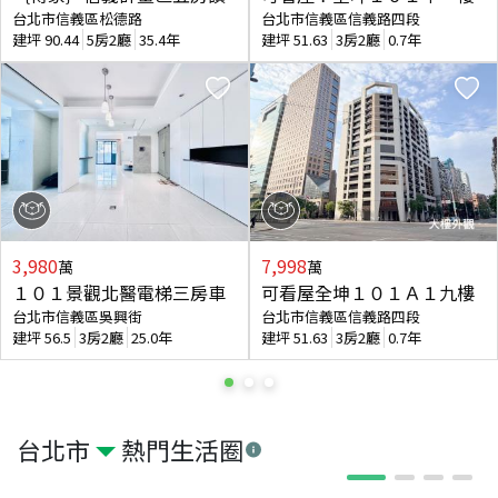
台北市信義區松德路
台北市信義區信義路四段
建坪
90.44
5房2廳
35.4年
建坪
51.63
3房2廳
0.7年
3,980
7,998
萬
萬
１０１景觀北醫電梯三房車
可看屋全坤１０１Ａ１九樓
台北市信義區吳興街
台北市信義區信義路四段
建坪
56.5
3房2廳
25.0年
建坪
51.63
3房2廳
0.7年
台北市
熱門生活圈