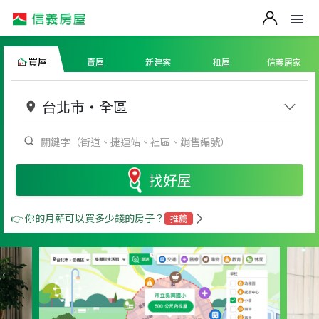
買屋
賣屋
新建案
租屋
信義居家
台北市
・
全區
找好屋
👉 你的月薪可以買多少錢的房子？
推薦