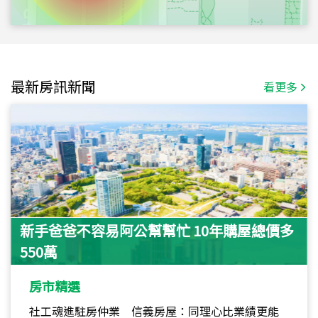
最新房訊新聞
看更多
新手爸爸不容易阿公幫幫忙 10年購屋總價多
550萬
房市精選
社工魂進駐房仲業 信義房屋：同理心比業績更能