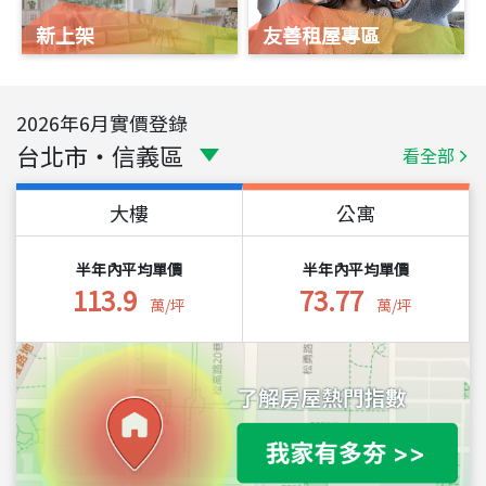
新上架
友善租屋專區
2026
年
6
月實價登錄
台北市
・
信義區
看全部
大樓
公寓
半年內平均單價
半年內平均單價
113.9
73.77
萬/坪
萬/坪