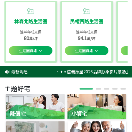
林森北路生活圈
民權西路生活圈
近半年成交價
近半年成交價
80
94.1
萬/坪
萬/坪
生活圈資訊
生活圈資訊
最新消息
‧
✦✦信義房屋2026品牌形象影片感動上映
主題好宅
降價宅
小資宅