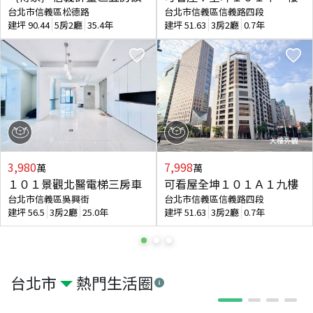
台北市信義區松德路
台北市信義區信義路四段
建坪
90.44
5房2廳
35.4年
建坪
51.63
3房2廳
0.7年
3,980
7,998
萬
萬
１０１景觀北醫電梯三房車
可看屋全坤１０１Ａ１九樓
台北市信義區吳興街
台北市信義區信義路四段
建坪
56.5
3房2廳
25.0年
建坪
51.63
3房2廳
0.7年
台北市
熱門生活圈