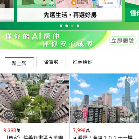
降價宅
推薦給你
新上架
9,388
7,998
萬
萬
｛傳家｝信義計畫區五房讚
可看屋！全坤１０１十一樓