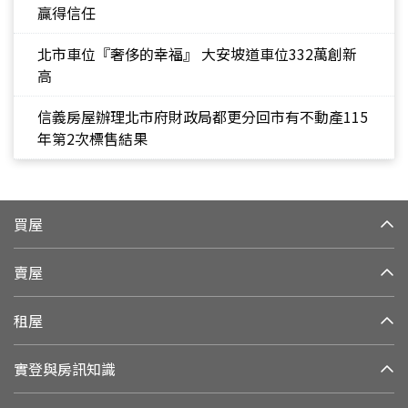
贏得信任
北市車位『奢侈的幸福』 大安坡道車位332萬創新
高
信義房屋辦理北市府財政局都更分回市有不動產115
年第2次標售結果
買屋
賣屋
租屋
實登與房訊知識