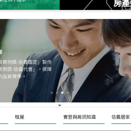
房產
115
年
07
月 成交
十泉十美
台北市北投區光明路
115
年
07
月 成交
四維天廈
新竹市新竹市四維路
115
年
07
月 成交
菁英典藏
新竹市新竹市慈祥路
租屋
實登與房訊知識
信義居家