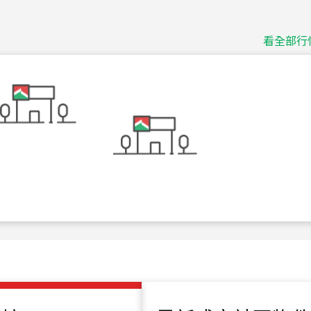
115
年
07
月 成交
捷豹
台北市中山區長春路
看全部行
115
年
07
月 成交
十泉十美
台北市北投區光明路
115
年
07
月 成交
四維天廈
新竹市新竹市四維路
115
年
07
月 成交
菁英典藏
新竹市新竹市慈祥路
115
年
07
月 成交
長隄
新北市永和區環河西