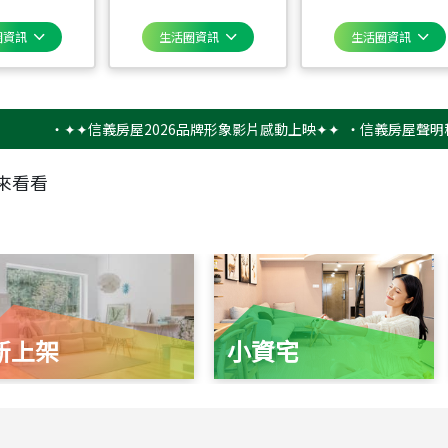
圈資訊
生活圈資訊
生活圈資訊
‧
✦✦信義房屋2026品牌形象影片感動上映✦✦
‧
信義房屋聲明稿－防
來看看
新上架
小資宅