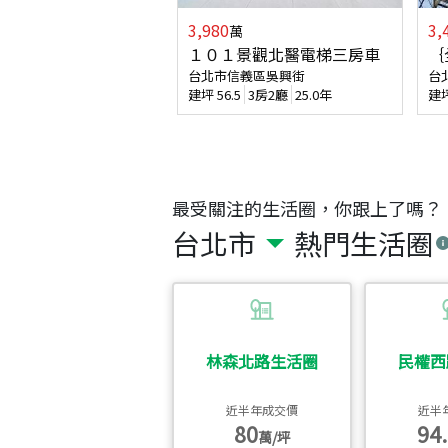
3,980
3,
萬
１０１景觀北醫電梯三房車
｛
台北市信義區吳興街
台
建坪
56.5
3房2廳
25.0年
建
最受關注的生活圈，你跟上了嗎？
台北市
熱門生活圈
林森北路生活圈
民權西
近半年成交價
近半
80
94.
萬/坪