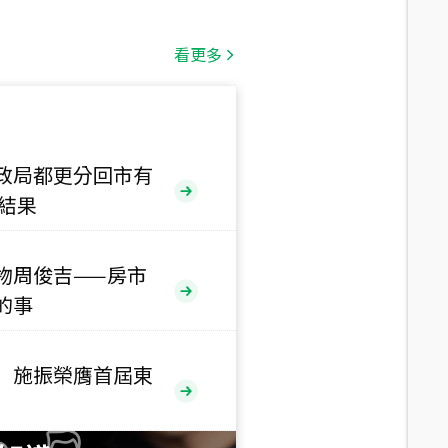
總價
1,808
萬
看更多
總價
530
萬
路二段
政局都更分回市有
售結果
總價
5,800
萬
路
物周俊吉——房市
的事
總價
1,938
萬
三段
 施振榮膺首屆東
總價
1,350
萬