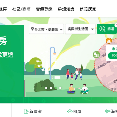
租屋
社區/商辦
實價登錄
房訊知識
信義居家
新建案
租屋
海