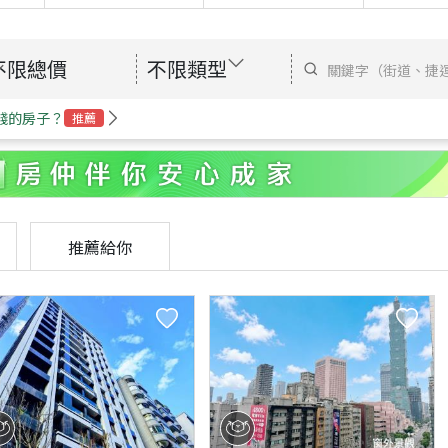
不限總價
不限類型
錢的房子？
推薦
推薦給你