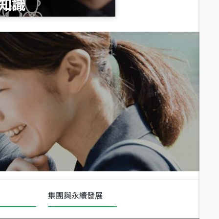
知識
總價
1,020
萬
總價
490
萬
總價
1,808
萬
集團與永續發展