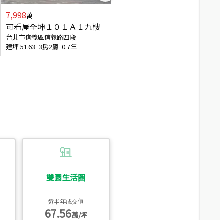
7,998
7,688
萬
萬
可看屋全坤１０１Ａ１九樓
專任全坤１０１邊間１３樓
台北市信義區信義路四段
台北市信義區信義路四段
建坪
51.63
3房2廳
0.7年
建坪
53
2廳2衛
0.7年
雙園生活圈
近半年成交價
67.56
萬/坪