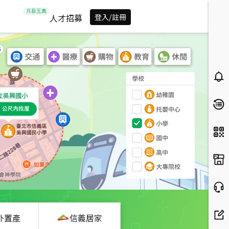
人才招募
登入/註冊
外置產
信義居家