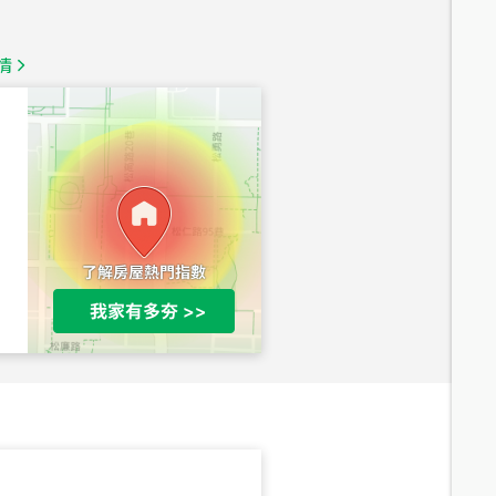
總價
1,350
萬
情
總價
1,020
萬
總價
490
萬
總價
1,808
萬
總價
530
萬
路二段