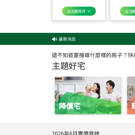
生活圈資訊
生活
最新消息
還不知道要搜尋什麼樣的房子？快
主題好宅
降價宅
2026
年
6
月實價登錄