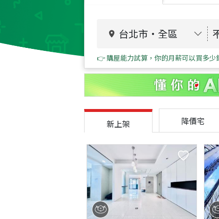
台北市
・
全區
👉 購屋能力試算，你的月薪可以買多少
降價宅
新上架