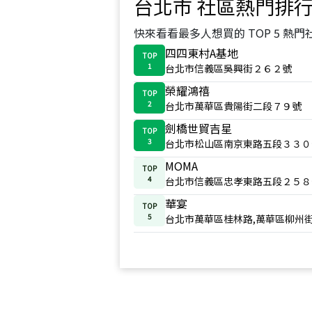
台北市
社區熱門排
快來看看最多人想買的 TOP 5 熱門
四四東村A基地
TOP
1
台北市信義區吳興街２６２號
榮耀鴻禧
TOP
2
台北市萬華區貴陽街二段７９號
劍橋世貿吉星
TOP
3
台北市松山區南京東路五段３３０
MOMA
TOP
4
台北市信義區忠孝東路五段２５８
華宴
TOP
5
台北市萬華區桂林路,萬華區柳州