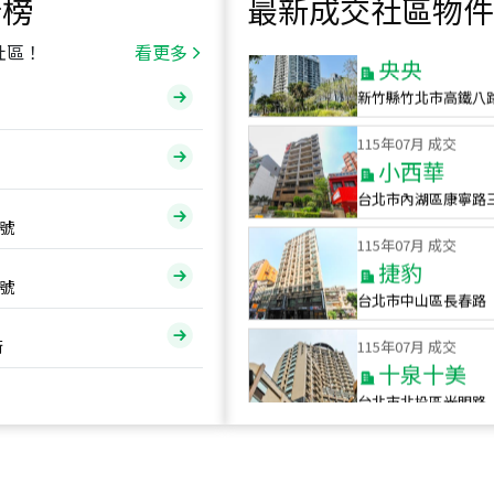
行榜
最新成交社區物件
115
年
07
月 成交
央央
社區！
看更多
新竹縣竹北市高鐵八
115
年
07
月 成交
小西華
台北市內湖區康寧路
115
年
07
月 成交
號
捷豹
台北市中山區長春路
號
115
年
07
月 成交
十泉十美
街
台北市北投區光明路
115
年
07
月 成交
四維天廈
新竹市新竹市四維路