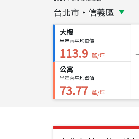
台北市
・
信義區
大樓
半年內平均單價
113.9
萬/坪
公寓
半年內平均單價
73.77
萬/坪