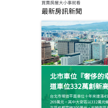
買賣房屋大小事就看
最新房訊新聞
北市車位『奢侈的幸
道車位332萬創新
台北市坡道平面車位十年來連漲45
269萬元，其中大安區以332萬
正區也都突破300萬元，反映市