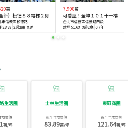
420
7,998
萬
萬
全新｝松德８８電梯２房
可看屋！全坤１０１十一樓
北市信義區松德路
台北市信義區信義路四段
坪
28.83
2房2廳
0.8年
建坪
51.63
3房2廳
0.7年
路生活圈
士林生活圈
東區商圈
年成交價
近半年成交價
近半年成交價
1
83.89
121.64
萬/坪
萬/坪
萬/坪