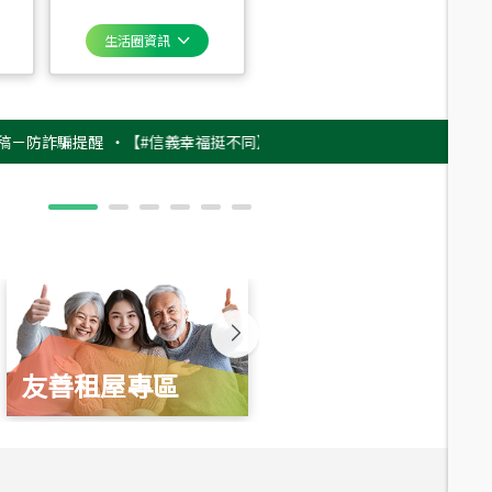
生活圈資訊
詐騙提醒
‧
【#信義幸福挺不同】用實力，讓升職免抽號碼牌！最新雇主品牌影
友善租屋專區
新婚起家厝