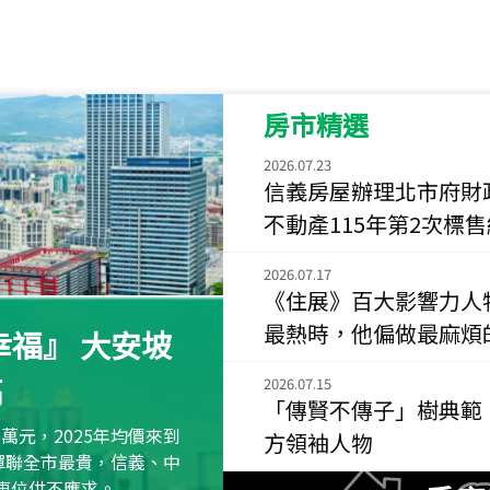
115
年
07
月 成交
菁英典藏
新竹市新竹市慈祥路
房市精選
115
年
07
月 成交
長隄
2026.07.23
新北市永和區環河西
信義房屋辦理北市府財
不動產115年第2次標
115
年
07
月 成交
央央
2026.07.17
新竹縣竹北市高鐵八
《住展》百大影響力人
最熱時，他偏做最麻煩
115
年
07
月 成交
福』 大安坡
小西華
高
2026.07.15
台北市內湖區康寧路
「傳賢不傳子」樹典範
115
年
07
月 成交
萬元，2025年均價來到
方領袖人物
捷豹
元蟬聯全市最貴，信義、中
區車位供不應求。
台北市中山區長春路