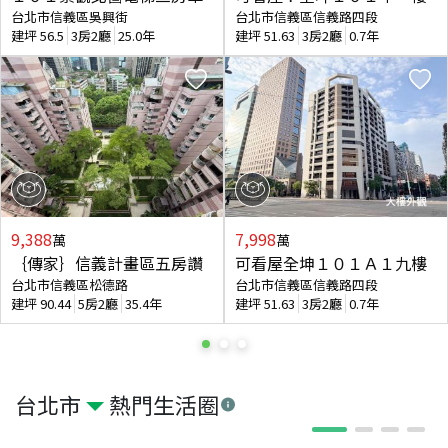
台北市信義區吳興街
台北市信義區信義路四段
建坪
56.5
3房2廳
25.0年
建坪
51.63
3房2廳
0.7年
9,388
7,998
萬
萬
｛傳家｝信義計畫區五房讚
可看屋全坤１０１Ａ１九樓
台北市信義區松德路
台北市信義區信義路四段
建坪
90.44
5房2廳
35.4年
建坪
51.63
3房2廳
0.7年
台北市
熱門生活圈