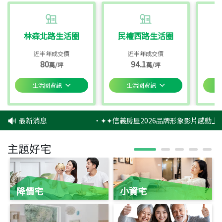
林森北路生活圈
民權西路生活圈
近半年成交價
近半年成交價
80
94.1
萬/坪
萬/坪
生活圈資訊
生活圈資訊
最新消息
‧
✦✦信義房屋2026品牌形象影片感動上映
主題好宅
降價宅
小資宅