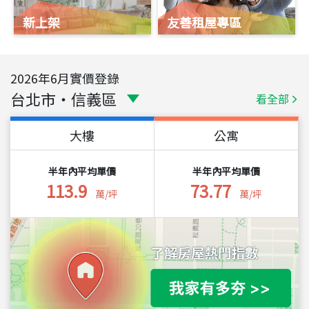
新上架
友善租屋專區
2026
年
6
月實價登錄
台北市
・
信義區
看全部
大樓
公寓
半年內平均單價
半年內平均單價
113.9
73.77
萬/坪
萬/坪