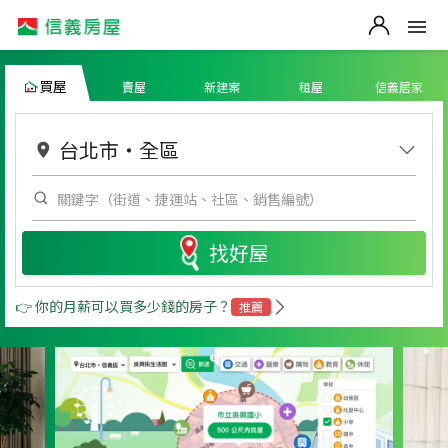
買屋
賣屋
新建案
租屋
信義居家
台北市
・
全區
找好屋
👉 你的月薪可以買多少錢的房子？
推薦