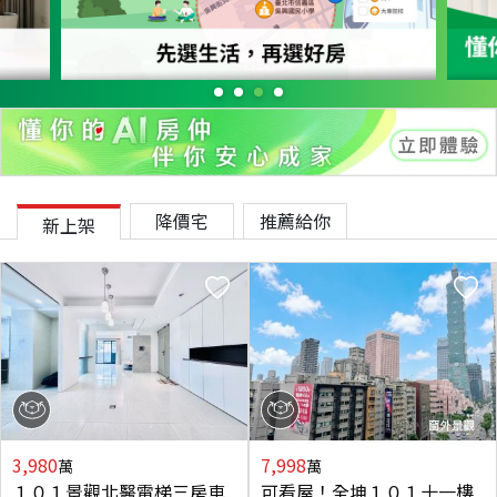
降價宅
推薦給你
新上架
3,980
7,998
萬
萬
１０１景觀北醫電梯三房車
可看屋！全坤１０１十一樓