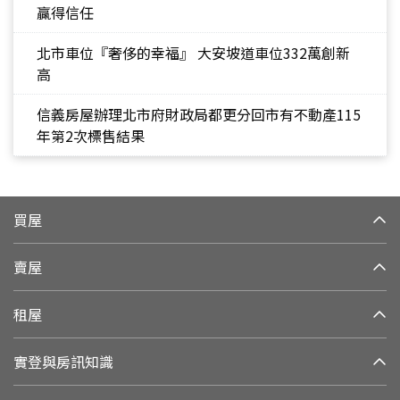
贏得信任
北市車位『奢侈的幸福』 大安坡道車位332萬創新
高
信義房屋辦理北市府財政局都更分回市有不動產115
年第2次標售結果
買屋
賣屋
租屋
實登與房訊知識