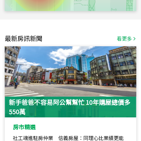
最新房訊新聞
看更多
新手爸爸不容易阿公幫幫忙 10年購屋總價多
550萬
房市精選
社工魂進駐房仲業 信義房屋：同理心比業績更能