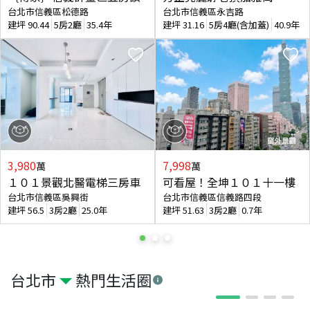
台北市信義區松德路
台北市信義區永吉路
建坪
90.44
5房2廳
35.4年
建坪
31.16
5房4廳(含加蓋)
40.9年
3,980
7,998
萬
萬
１０１景觀北醫電梯三房車
可看屋！全坤１０１十一樓
台北市信義區吳興街
台北市信義區信義路四段
建坪
56.5
3房2廳
25.0年
建坪
51.63
3房2廳
0.7年
台北市
熱門生活圈