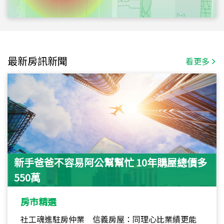
最新房訊新聞
看更多
新手爸爸不容易阿公幫幫忙 10年購屋總價多
550萬
房市精選
社工魂進駐房仲業 信義房屋：同理心比業績更能