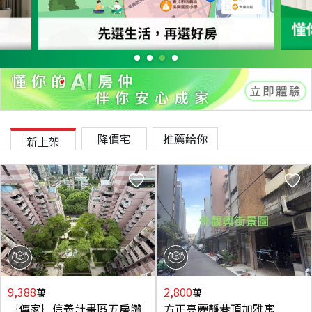
降價宅
推薦給你
新上架
9,388
2,800
萬
萬
｛傳家｝信義計畫區五房讚
方正亮麗靜巷頂加雅寓