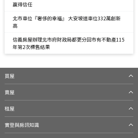
贏得信任
北市車位『奢侈的幸福』 大安坡道車位332萬創新
高
信義房屋辦理北市府財政局都更分回市有不動產115
年第2次標售結果
買屋
賣屋
租屋
實登與房訊知識