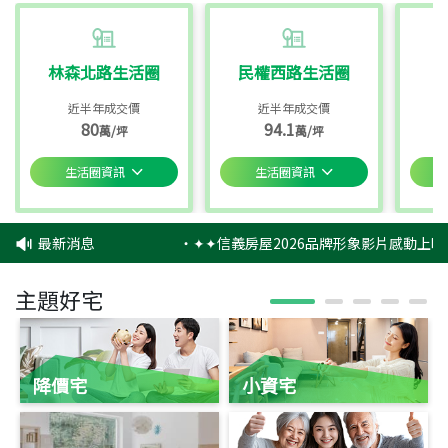
林森北路生活圈
民權西路生活圈
近半年成交價
近半年成交價
80
94.1
萬/坪
萬/坪
生活圈資訊
生活圈資訊
最新消息
‧
✦✦信義房屋2026品牌形象影片感動上映
主題好宅
降價宅
小資宅