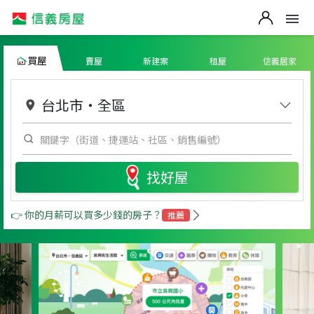
買屋
賣屋
新建案
租屋
信義居家
台北市
・
全區
找好屋
👉 你的月薪可以買多少錢的房子？
推薦