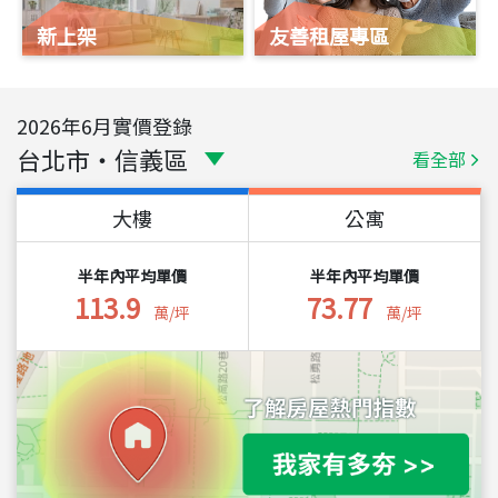
新上架
友善租屋專區
2026
年
6
月實價登錄
台北市
・
信義區
看全部
大樓
公寓
半年內平均單價
半年內平均單價
113.9
73.77
萬/坪
萬/坪