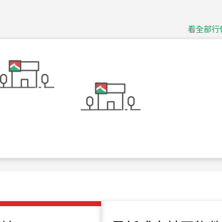
捷豹
台北市中山區長春路
看全部行
115
年
07
月 成交
十泉十美
台北市北投區光明路
115
年
07
月 成交
四維天廈
新竹市新竹市四維路
115
年
07
月 成交
菁英典藏
新竹市新竹市慈祥路
115
年
07
月 成交
長隄
新北市永和區環河西