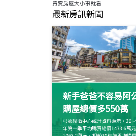
買賣房屋大小事就看
最新房訊新聞
新手爸爸不容易阿公
購屋總價多550萬
根據聯徵中心統計資料顯示，30~
年第一季平均購買總價1473.6
1063.2萬元，相較10年前平均購