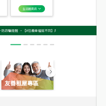
生活圈資訊
提醒
‧
【#信義幸福挺不同】用實力，讓升職免抽號碼牌！最新雇主品牌影片
友善租屋專區
新婚起家厝
總價