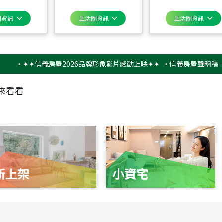
圈資訊
生活圈資訊
生活圈資訊
✦✦信義房屋2026品牌形象影片感動上映✦✦
‧
信義房屋聲明稿－防詐騙
來看看
新上架
小資宅
115
年
07
月 成交