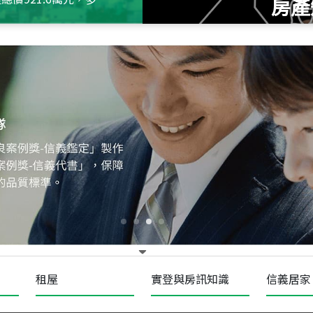
房產
115
年
07
月 成交
十泉十美
台北市北投區光明路
115
年
07
月 成交
四維天廈
新竹市新竹市四維路
115
年
07
月 成交
菁英典藏
新竹市新竹市慈祥路
租屋
實登與房訊知識
信義居家