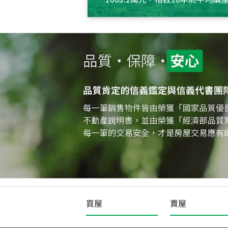
約550萬元，且貸款金額也多
買屋
賣屋