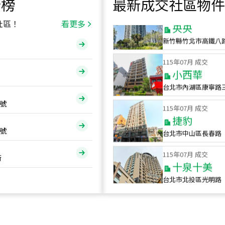
行榜
最新成交社區物件
115
年
07
月 成交
央央
社區！
看更多
新竹縣竹北市高鐵八
115
年
07
月 成交
小西華
台北市內湖區康寧路
115
年
07
月 成交
號
捷豹
台北市中山區長春路
號
115
年
07
月 成交
十泉十美
街
台北市北投區光明路
115
年
07
月 成交
四維天廈
新竹市新竹市四維路