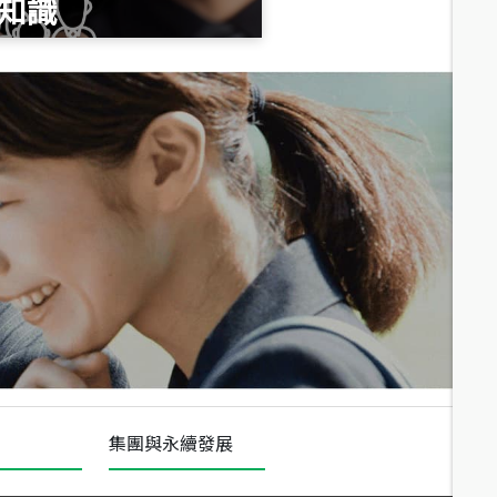
知識
總價
1,020
萬
總價
490
萬
總價
1,808
萬
集團與永續發展