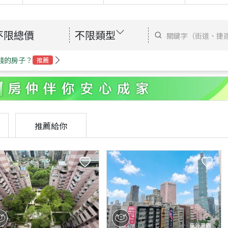
不限總價
不限類型
錢的房子？
推薦
推薦給你