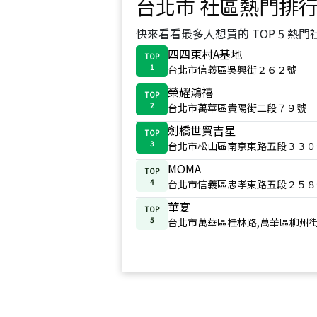
台北市
社區熱門排
快來看看最多人想買的 TOP 5 熱門
四四東村A基地
TOP
1
台北市信義區吳興街２６２號
榮耀鴻禧
TOP
2
台北市萬華區貴陽街二段７９號
劍橋世貿吉星
TOP
3
台北市松山區南京東路五段３３０
MOMA
TOP
4
台北市信義區忠孝東路五段２５８
華宴
TOP
5
台北市萬華區桂林路,萬華區柳州