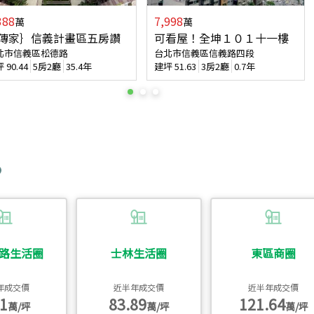
388
7,998
萬
萬
傳家｝信義計畫區五房讚
可看屋！全坤１０１十一樓
北市信義區松德路
台北市信義區信義路四段
坪
90.44
5房2廳
35.4年
建坪
51.63
3房2廳
0.7年
路生活圈
士林生活圈
東區商圈
年成交價
近半年成交價
近半年成交價
1
83.89
121.64
萬/坪
萬/坪
萬/坪