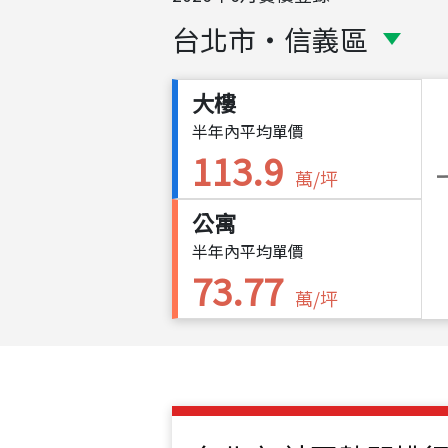
台北市
・
信義區
大樓
半年內平均單價
113.9
萬/坪
公寓
半年內平均單價
73.77
萬/坪