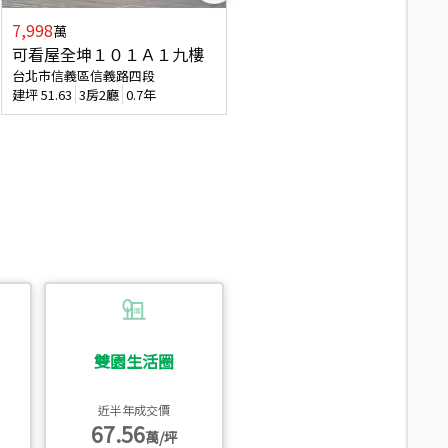
7,998
3,800
萬
萬
可看屋全坤１０１Ａ１九樓
信義區大空間美寓
台北市信義區信義路四段
台北市信義區大道路
建坪
51.63
3房2廳
0.7年
建坪
39.62
6房4廳(含加蓋)
51.9
雙園生活圈
近半年成交價
67.56
萬/坪