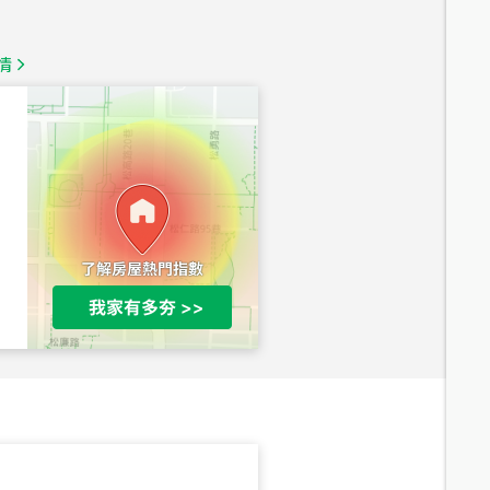
1,350
萬
情
總價
1,020
萬
總價
490
萬
總價
1,808
萬
總價
530
萬
路二段