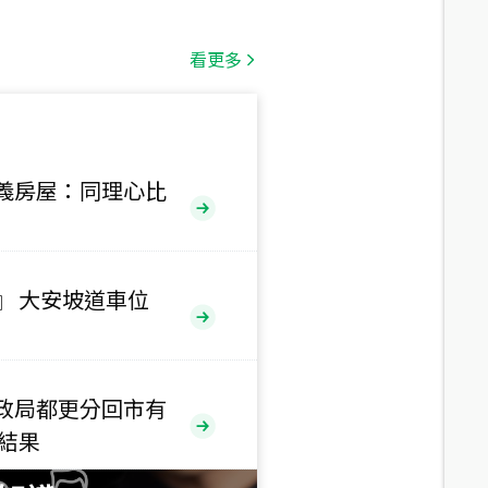
總價
1,808
萬
看更多
總價
530
萬
路二段
義房屋：同理心比
總價
5,800
萬
路
』 大安坡道車位
總價
1,938
萬
三段
政局都更分回市有
總價
售結果
1,350
萬