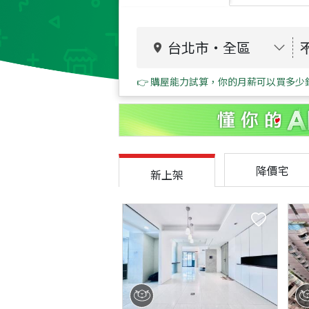
台北市
・
全區
👉 購屋能力試算，你的月薪可以買多少
降價宅
新上架