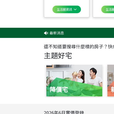
生活圈資訊
生活
最新消息
‧
還不知道要搜尋什麼樣的房子？快
主題好宅
降價宅
2026
年
6
月實價登錄