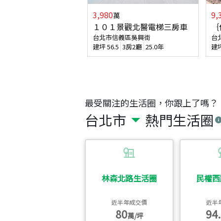
3,980
9,
萬
１０１景觀北醫電梯三房車
｛
台北市信義區吳興街
台
建坪
56.5
3房2廳
25.0年
建
最受關注的生活圈，你跟上了嗎？
台北市
熱門生活圈
林森北路生活圈
民權西
近半年成交價
近半
80
94.
萬/坪