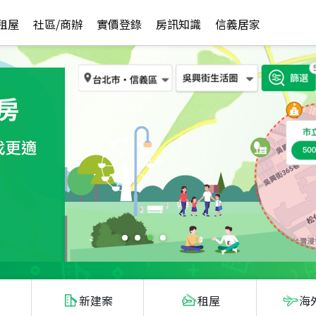
租屋
社區/商辦
實價登錄
房訊知識
信義居家
新建案
租屋
海