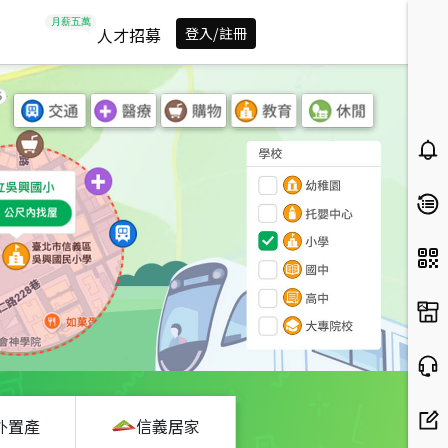
人才招募
登入/註冊
外置產
信義居家