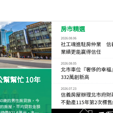
115
年
07
月 成交
菁英典藏
新竹市新竹市慈祥路
房市精選
115
年
07
月 成交
長隄
2026.08.06
新北市永和區環河西
社工魂進駐房仲業 信
業績更能贏得信任
115
年
07
月 成交
央央
2026.08.05
新竹縣竹北市高鐵八
北市車位『奢侈的幸福
115
年
07
月 成交
332萬創新高
幫幫忙 10年
小西華
台北市內湖區康寧路
2026.07.23
信義房屋辦理北市府財
115
年
07
月 成交
40歲的男性房貸族，今
不動產115年第2次標
捷豹
萬元的房屋，平均貸款金額
台北市中山區長春路
屋總價921.6萬元，多出