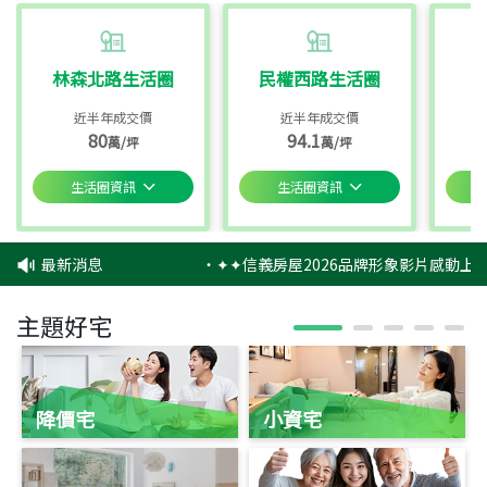
林森北路生活圈
民權西路生活圈
近半年成交價
近半年成交價
80
94.1
萬/坪
萬/坪
生活圈資訊
生活圈資訊
最新消息
‧
✦✦信義房屋2026品牌形象影片感動上映
主題好宅
降價宅
小資宅