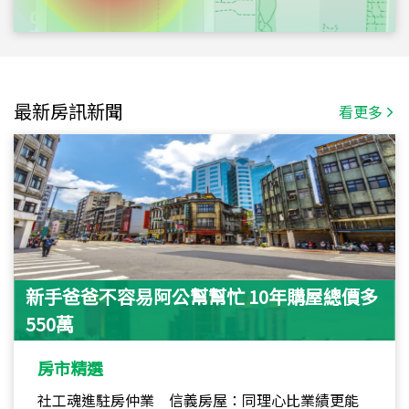
最新房訊新聞
看更多
新手爸爸不容易阿公幫幫忙 10年購屋總價多
550萬
房市精選
社工魂進駐房仲業 信義房屋：同理心比業績更能