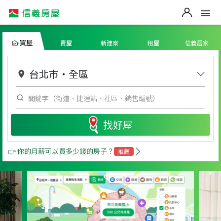
買屋
賣屋
新建案
租屋
信義居家
台北市
・
全區
找好屋
👉 你的月薪可以買多少錢的房子？
推薦