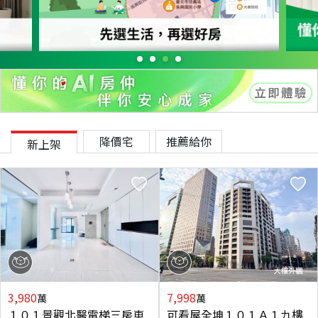
降價宅
推薦給你
新上架
3,980
7,998
萬
萬
１０１景觀北醫電梯三房車
可看屋全坤１０１Ａ１九樓