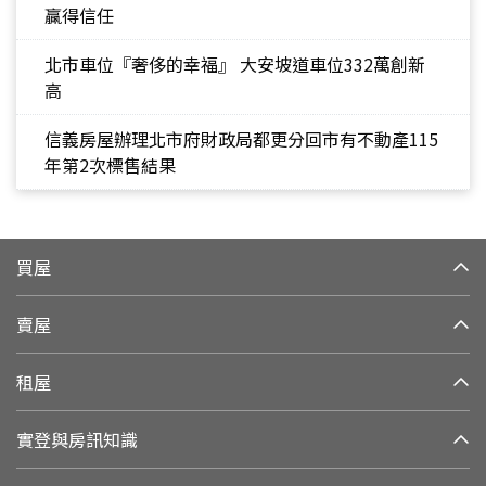
贏得信任
北市車位『奢侈的幸福』 大安坡道車位332萬創新
高
信義房屋辦理北市府財政局都更分回市有不動產115
年第2次標售結果
買屋
賣屋
租屋
實登與房訊知識