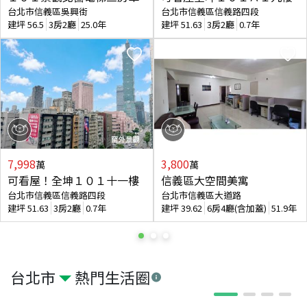
台北市信義區吳興街
台北市信義區信義路四段
建坪
56.5
3房2廳
25.0年
建坪
51.63
3房2廳
0.7年
7,998
3,800
萬
萬
可看屋！全坤１０１十一樓
信義區大空間美寓
台北市信義區信義路四段
台北市信義區大道路
建坪
51.63
3房2廳
0.7年
建坪
39.62
6房4廳(含加蓋)
51.9年
台北市
熱門生活圈