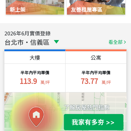
新上架
友善租屋專區
2026
年
6
月實價登錄
台北市
・
信義區
看全部
大樓
公寓
半年內平均單價
半年內平均單價
113.9
73.77
萬/坪
萬/坪