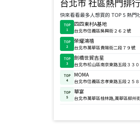
台北市
社區熱門排
快來看看最多人想買的 TOP 5 熱門
四四東村A基地
TOP
1
台北市信義區吳興街２６２號
榮耀鴻禧
TOP
2
台北市萬華區貴陽街二段７９號
劍橋世貿吉星
TOP
3
台北市松山區南京東路五段３３０
MOMA
TOP
4
台北市信義區忠孝東路五段２５８
華宴
TOP
5
台北市萬華區桂林路,萬華區柳州