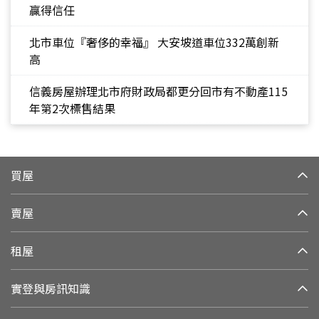
贏得信任
北市車位『奢侈的幸福』 大安坡道車位332萬創新
高
信義房屋辦理北市府財政局都更分回市有不動產115
年第2次標售結果
買屋
賣屋
租屋
實登與房訊知識