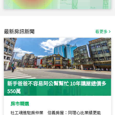
最新房訊新聞
看更多
新手爸爸不容易阿公幫幫忙 10年購屋總價多
550萬
房市精選
社工魂進駐房仲業 信義房屋：同理心比業績更能