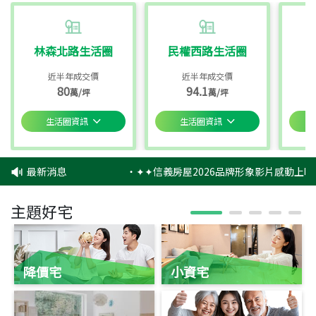
林森北路生活圈
民權西路生活圈
近半年成交價
近半年成交價
80
94.1
萬/坪
萬/坪
生活圈資訊
生活圈資訊
最新消息
‧
✦✦信義房屋2026品牌形象影片感動上映
主題好宅
降價宅
小資宅