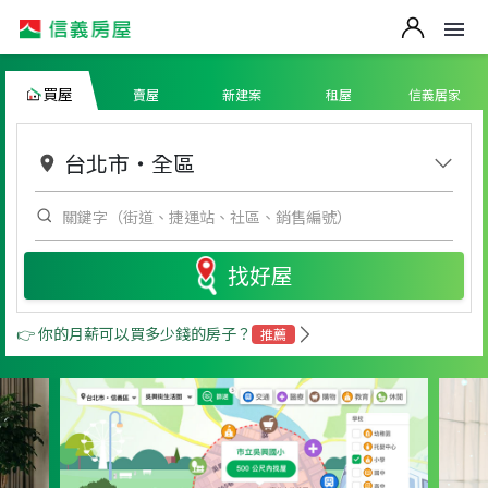
買屋
賣屋
新建案
租屋
信義居家
台北市
・
全區
找好屋
👉 你的月薪可以買多少錢的房子？
推薦