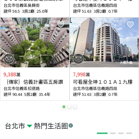
台北市信義區吳興街
台北市信義區信義路四段
建坪
56.5
3房2廳
25.0年
建坪
51.63
3房2廳
0.7年
9,388
7,998
萬
萬
｛傳家｝信義計畫區五房讚
可看屋全坤１０１Ａ１九樓
台北市信義區松德路
台北市信義區信義路四段
建坪
90.44
5房2廳
35.4年
建坪
51.63
3房2廳
0.7年
台北市
熱門生活圈