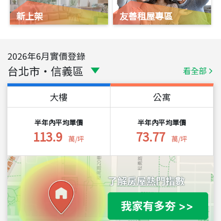
新上架
友善租屋專區
2026
年
6
月實價登錄
台北市
・
信義區
看全部
大樓
公寓
半年內平均單價
半年內平均單價
113.9
73.77
萬/坪
萬/坪