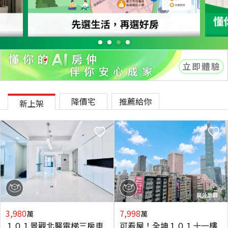
降價宅
推薦給你
新上架
3,980
7,998
萬
萬
１０１景觀北醫電梯三房車
可看屋！全坤１０１十一樓