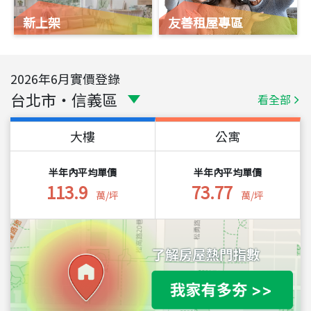
新上架
友善租屋專區
2026
年
6
月實價登錄
台北市
・
信義區
看全部
大樓
公寓
半年內平均單價
半年內平均單價
113.9
73.77
萬/坪
萬/坪