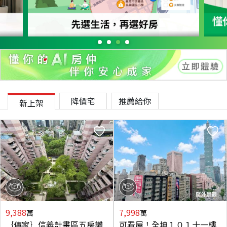
降價宅
推薦給你
新上架
9,388
7,998
萬
萬
｛傳家｝信義計畫區五房讚
可看屋！全坤１０１十一樓