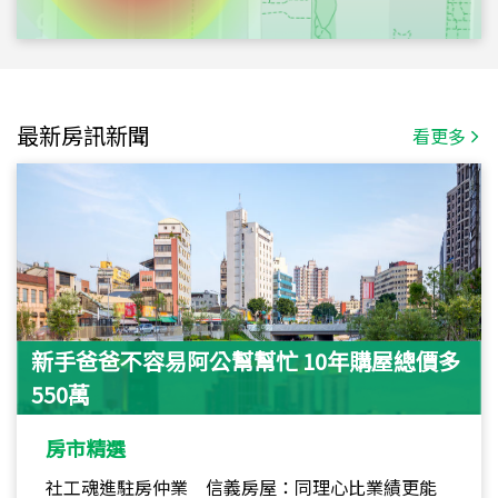
最新房訊新聞
看更多
新手爸爸不容易阿公幫幫忙 10年購屋總價多
550萬
房市精選
社工魂進駐房仲業 信義房屋：同理心比業績更能