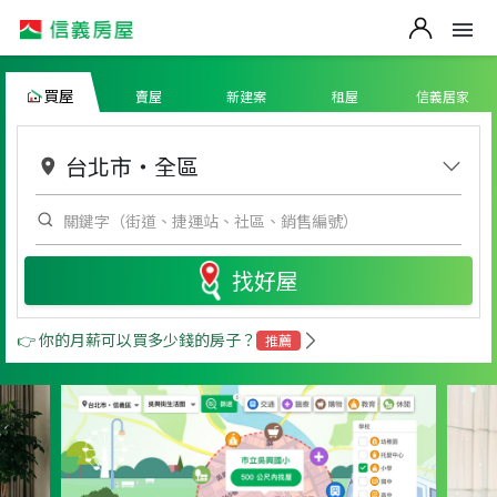
買屋
賣屋
新建案
租屋
信義居家
台北市
・
全區
找好屋
👉 你的月薪可以買多少錢的房子？
推薦