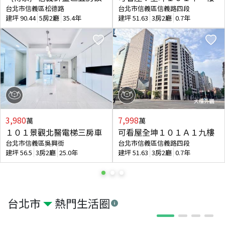
台北市信義區松德路
台北市信義區信義路四段
建坪
90.44
5房2廳
35.4年
建坪
51.63
3房2廳
0.7年
3,980
7,998
萬
萬
１０１景觀北醫電梯三房車
可看屋全坤１０１Ａ１九樓
台北市信義區吳興街
台北市信義區信義路四段
建坪
56.5
3房2廳
25.0年
建坪
51.63
3房2廳
0.7年
台北市
熱門生活圈