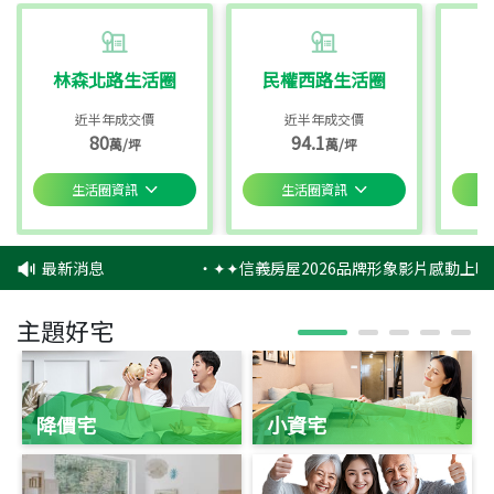
林森北路生活圈
民權西路生活圈
近半年成交價
近半年成交價
80
94.1
萬/坪
萬/坪
生活圈資訊
生活圈資訊
最新消息
‧
✦✦信義房屋2026品牌形象影片感動上映
主題好宅
降價宅
小資宅