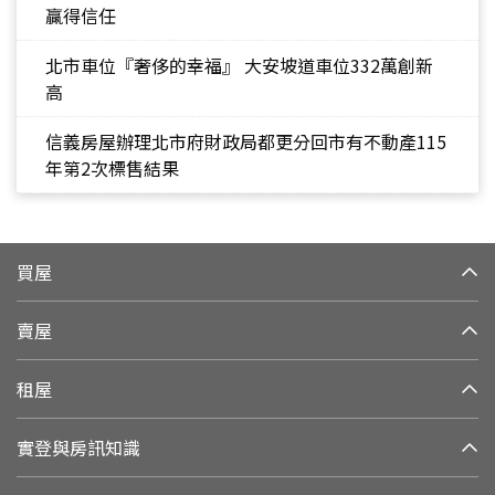
贏得信任
北市車位『奢侈的幸福』 大安坡道車位332萬創新
高
信義房屋辦理北市府財政局都更分回市有不動產115
年第2次標售結果
買屋
賣屋
租屋
實登與房訊知識