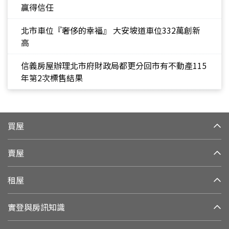
贏得信任
北市車位『奢侈的幸福』 大安坡道車位332萬創新
高
信義房屋辦理北市府財政局都更分回市有不動產115
年第2次標售結果
買屋
賣屋
租屋
實登與房訊知識