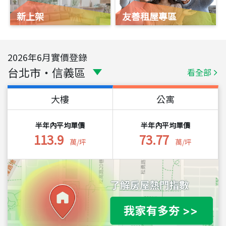
新上架
友善租屋專區
2026
年
6
月實價登錄
台北市
・
信義區
看全部
大樓
公寓
半年內平均單價
半年內平均單價
113.9
73.77
萬/坪
萬/坪