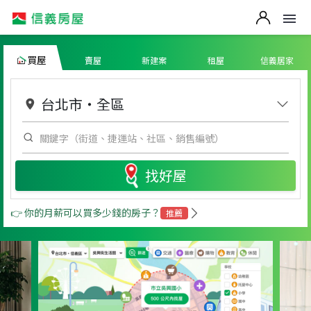
買屋
賣屋
新建案
租屋
信義居家
台北市
・
全區
找好屋
👉 你的月薪可以買多少錢的房子？
推薦