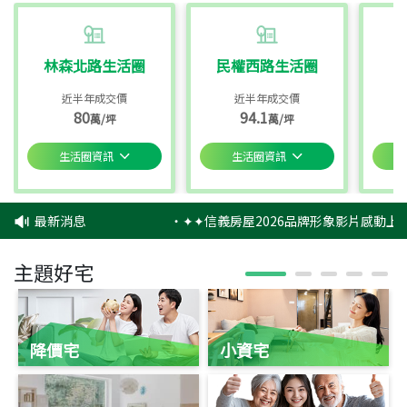
林森北路生活圈
民權西路生活圈
近半年成交價
近半年成交價
80
94.1
萬/坪
萬/坪
生活圈資訊
生活圈資訊
最新消息
‧
✦✦信義房屋2026品牌形象影片感動上映
主題好宅
降價宅
小資宅