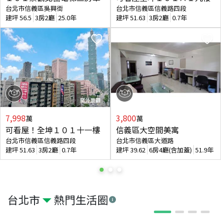
台北市信義區吳興街
台北市信義區信義路四段
建坪
56.5
3房2廳
25.0年
建坪
51.63
3房2廳
0.7年
7,998
3,800
萬
萬
可看屋！全坤１０１十一樓
信義區大空間美寓
台北市信義區信義路四段
台北市信義區大道路
建坪
51.63
3房2廳
0.7年
建坪
39.62
6房4廳(含加蓋)
51.9年
台北市
熱門生活圈