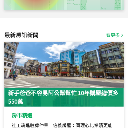
最新房訊新聞
看更多
新手爸爸不容易阿公幫幫忙 10年購屋總價多
550萬
房市精選
社工魂進駐房仲業 信義房屋：同理心比業績更能