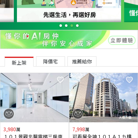
降價宅
推薦給你
新上架
3,980
7,998
萬
萬
１０１景觀北醫電梯三房車
可看屋全坤１０１Ａ１九樓