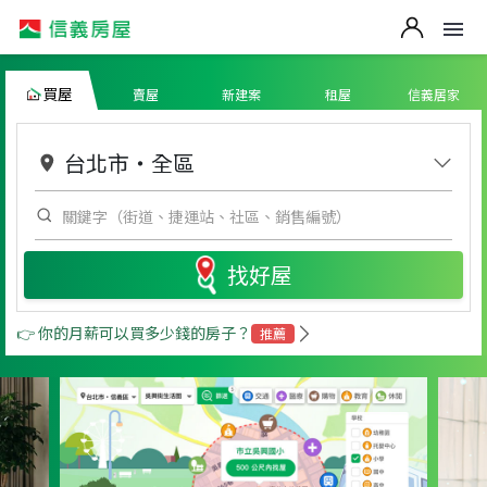
買屋
賣屋
新建案
租屋
信義居家
台北市
・
全區
找好屋
👉 你的月薪可以買多少錢的房子？
推薦