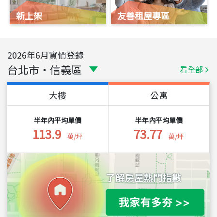
新上架
友善租屋專區
2026
年
6
月實價登錄
台北市
・
信義區
看全部
大樓
公寓
半年內平均單價
半年內平均單價
113.9
73.77
萬/坪
萬/坪