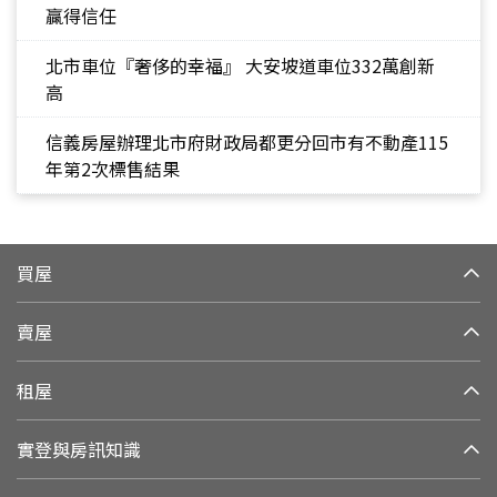
贏得信任
北市車位『奢侈的幸福』 大安坡道車位332萬創新
高
信義房屋辦理北市府財政局都更分回市有不動產115
年第2次標售結果
買屋
賣屋
租屋
實登與房訊知識