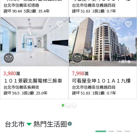
台北市信義區松德路
台北市信義區信義路四段
建坪
90.44
5房2廳
35.4年
建坪
51.63
3房2廳
0.7年
3,980
7,998
萬
萬
１０１景觀北醫電梯三房車
可看屋全坤１０１Ａ１九樓
台北市信義區吳興街
台北市信義區信義路四段
建坪
56.5
3房2廳
25.0年
建坪
51.63
3房2廳
0.7年
台北市
熱門生活圈