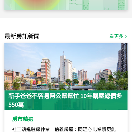
最新房訊新聞
看更多
新手爸爸不容易阿公幫幫忙 10年購屋總價多
550萬
房市精選
社工魂進駐房仲業 信義房屋：同理心比業績更能