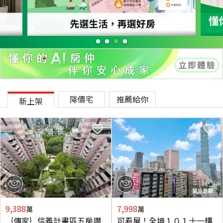
降價宅
推薦給你
新上架
9,388
7,998
萬
萬
｛傳家｝信義計畫區五房讚
可看屋！全坤１０１十一樓