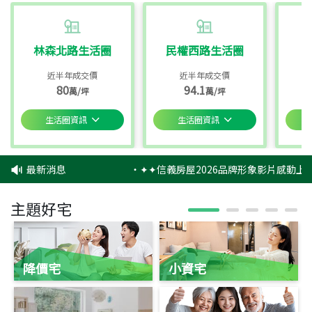
林森北路生活圈
民權西路生活圈
近半年成交價
近半年成交價
80
94.1
萬/坪
萬/坪
生活圈資訊
生活圈資訊
最新消息
‧
✦✦信義房屋2026品牌形象影片感動上映
主題好宅
降價宅
小資宅