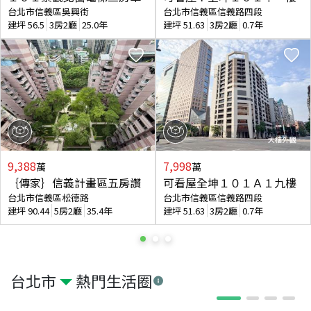
台北市信義區吳興街
台北市信義區信義路四段
建坪
56.5
3房2廳
25.0年
建坪
51.63
3房2廳
0.7年
9,388
7,998
萬
萬
｛傳家｝信義計畫區五房讚
可看屋全坤１０１Ａ１九樓
台北市信義區松德路
台北市信義區信義路四段
建坪
90.44
5房2廳
35.4年
建坪
51.63
3房2廳
0.7年
台北市
熱門生活圈