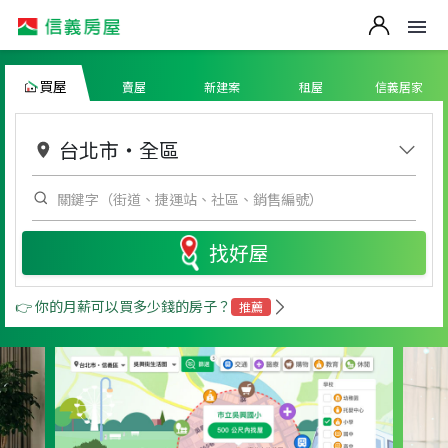
買屋
賣屋
新建案
租屋
信義居家
台北市
・
全區
找好屋
👉 你的月薪可以買多少錢的房子？
推薦