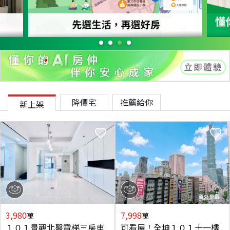
降價宅
推薦給你
新上架
3,980
7,998
萬
萬
１０１景觀北醫電梯三房車
可看屋！全坤１０１十一樓