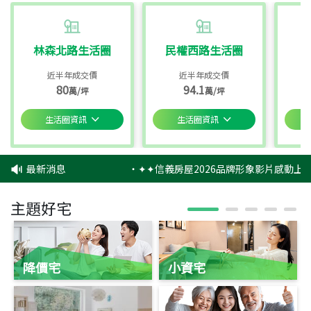
林森北路生活圈
民權西路生活圈
近半年成交價
近半年成交價
80
94.1
萬/坪
萬/坪
生活圈資訊
生活圈資訊
最新消息
‧
✦✦信義房屋2026品牌形象影片感動上映
主題好宅
降價宅
小資宅