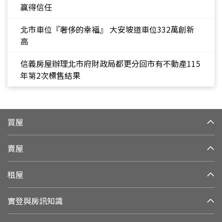
贏得信任
北市車位『奢侈的幸福』 大安坡道車位332萬創新
高
信義房屋辦理北市府財政局都更分回市有不動產115
年第2次標售結果
買屋
賣屋
租屋
實登與房訊知識