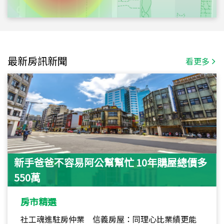
最新房訊新聞
看更多
新手爸爸不容易阿公幫幫忙 10年購屋總價多
550萬
房市精選
社工魂進駐房仲業 信義房屋：同理心比業績更能