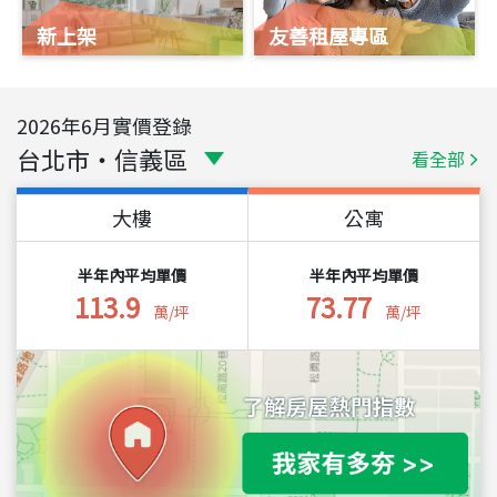
新上架
友善租屋專區
2026
年
6
月實價登錄
台北市
・
信義區
看全部
大樓
公寓
半年內平均單價
半年內平均單價
113.9
73.77
萬/坪
萬/坪