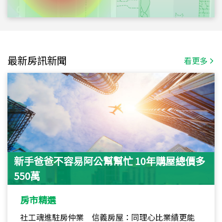
最新房訊新聞
看更多
新手爸爸不容易阿公幫幫忙 10年購屋總價多
550萬
房市精選
社工魂進駐房仲業 信義房屋：同理心比業績更能