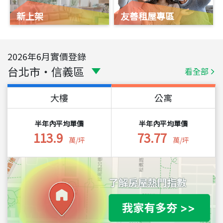
新上架
友善租屋專區
2026
年
6
月實價登錄
台北市
・
信義區
看全部
大樓
公寓
半年內平均單價
半年內平均單價
113.9
73.77
萬/坪
萬/坪