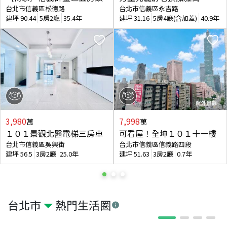
台北市信義區松德路
台北市信義區永吉路
建坪
90.44
5房2廳
35.4年
建坪
31.16
5房4廳(含加蓋)
40.9年
3,980
7,998
萬
萬
１０１景觀北醫電梯三房車
可看屋！全坤１０１十一樓
台北市信義區吳興街
台北市信義區信義路四段
建坪
56.5
3房2廳
25.0年
建坪
51.63
3房2廳
0.7年
台北市
熱門生活圈