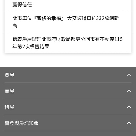
贏得信任
北市車位『奢侈的幸福』 大安坡道車位332萬創新
高
信義房屋辦理北市府財政局都更分回市有不動產115
年第2次標售結果
買屋
賣屋
租屋
實登與房訊知識