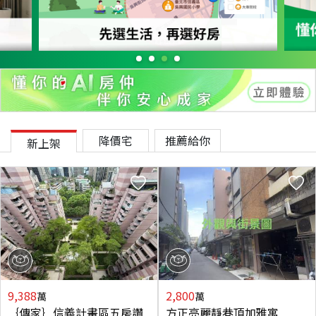
降價宅
推薦給你
新上架
9,388
2,800
萬
萬
｛傳家｝信義計畫區五房讚
方正亮麗靜巷頂加雅寓