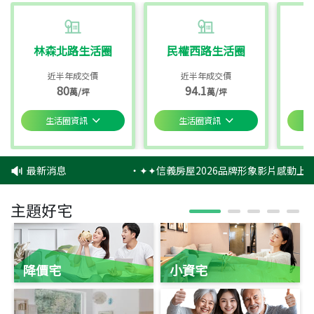
林森北路生活圈
民權西路生活圈
近半年成交價
近半年成交價
80
94.1
萬/坪
萬/坪
生活圈資訊
生活圈資訊
最新消息
‧
✦✦信義房屋2026品牌形象影片感動上映
主題好宅
降價宅
小資宅