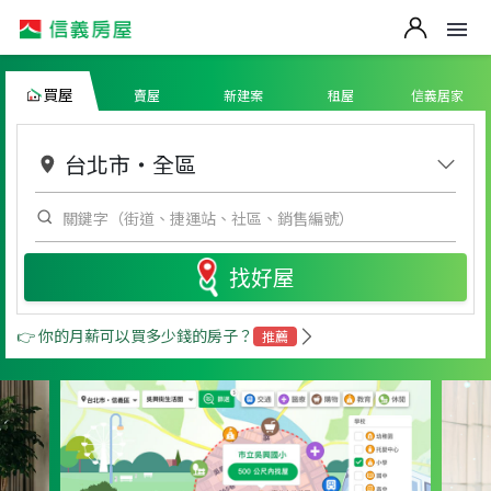
買屋
賣屋
新建案
租屋
信義居家
台北市
・
全區
找好屋
👉 你的月薪可以買多少錢的房子？
推薦