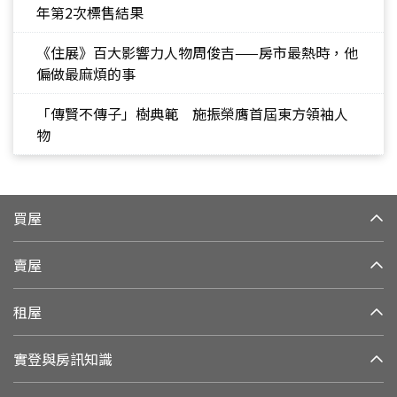
年第2次標售結果
《住展》百大影響力人物周俊吉——房市最熱時，他
偏做最麻煩的事
「傳賢不傳子」樹典範 施振榮膺首屆東方領袖人
物
買屋
賣屋
租屋
實登與房訊知識