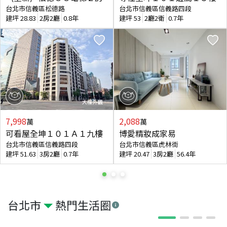
台北市信義區松德路
台北市信義區信義路四段
建坪
28.83
2房2廳
0.8年
建坪
53
2廳2衛
0.7年
7,998
2,088
萬
萬
可看屋全坤１０１Ａ１九樓
博愛精妝成家易
台北市信義區信義路四段
台北市信義區虎林街
建坪
51.63
3房2廳
0.7年
建坪
20.47
3房2廳
56.4年
台北市
熱門生活圈