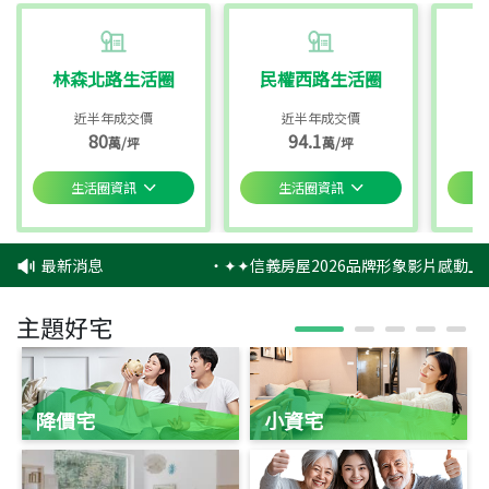
林森北路生活圈
民權西路生活圈
近半年成交價
近半年成交價
80
94.1
萬/坪
萬/坪
生活圈資訊
生活圈資訊
最新消息
‧
✦✦信義房屋2026品牌形象影片感動上
主題好宅
降價宅
小資宅