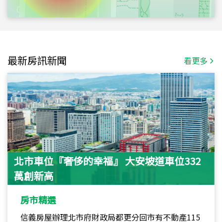
最新房訊新聞
看更多
北市車位『奢侈的幸福』 大安坡道車位332
萬創新高
房市精選
信義房屋辦理北市府財政局都更分回市有不動產115