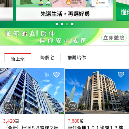
降價宅
推薦給你
新上架
3,420
7,688
萬
萬
｛全新｝松德８８電梯２房
專任全坤１０１邊間１３樓