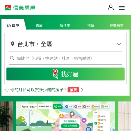
買屋
賣屋
新建案
租屋
信義居家
台北市
・
全區
找好屋
👉 你的月薪可以買多少錢的房子？
推薦