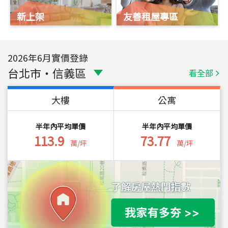
新上架
友善租屋專區
2026
年
6
月實價登錄
台北市
・
信義區
看全部
大樓
公寓
半年內平均單價
半年內平均單價
113.9
73.77
萬/坪
萬/坪