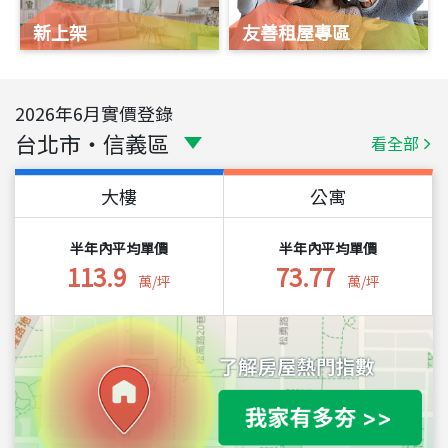
新上架
友善租屋專區
2026
年
6
月實價登錄
台北市
・
信義區
看全部
大樓
公寓
半年內平均單價
半年內平均單價
113.9
73.77
萬/坪
萬/坪