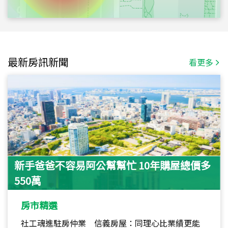
最新房訊新聞
看更多
新手爸爸不容易阿公幫幫忙 10年購屋總價多
550萬
房市精選
社工魂進駐房仲業 信義房屋：同理心比業績更能