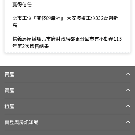
贏得信任
北市車位『奢侈的幸福』 大安坡道車位332萬創新
高
信義房屋辦理北市府財政局都更分回市有不動產115
年第2次標售結果
買屋
賣屋
租屋
實登與房訊知識