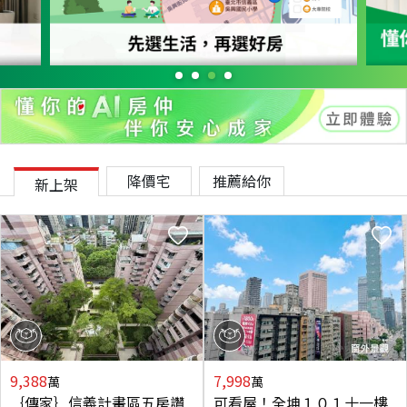
降價宅
推薦給你
新上架
9,388
7,998
萬
萬
｛傳家｝信義計畫區五房讚
可看屋！全坤１０１十一樓