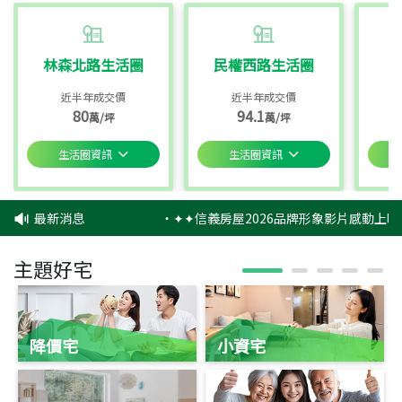
林森北路生活圈
民權西路生活圈
近半年成交價
近半年成交價
80
94.1
萬/坪
萬/坪
生活圈資訊
生活圈資訊
最新消息
‧
✦✦信義房屋2026品牌形象影片感動上映
主題好宅
降價宅
小資宅