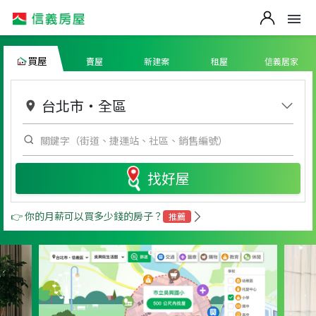
買屋
賣屋
新建案
租屋
信義居家
台北市
・
全區
找好屋
👉 你的月薪可以買多少錢的房子？
推薦