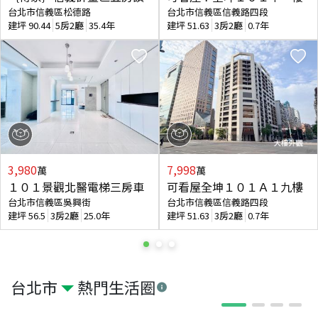
台北市信義區松德路
台北市信義區信義路四段
建坪
90.44
5房2廳
35.4年
建坪
51.63
3房2廳
0.7年
3,980
7,998
萬
萬
１０１景觀北醫電梯三房車
可看屋全坤１０１Ａ１九樓
台北市信義區吳興街
台北市信義區信義路四段
建坪
56.5
3房2廳
25.0年
建坪
51.63
3房2廳
0.7年
台北市
熱門生活圈