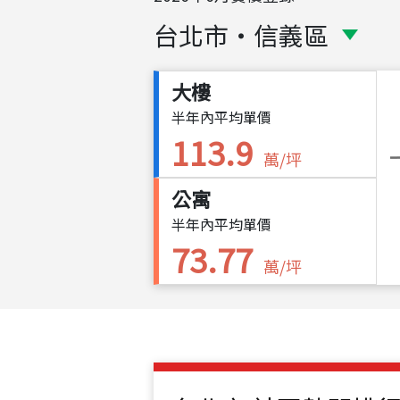
台北市
・
信義區
大樓
半年內平均單價
113.9
萬/坪
公寓
半年內平均單價
73.77
萬/坪