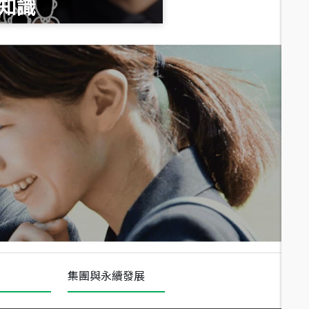
知識
總價
1,020
萬
總價
490
萬
總價
1,808
萬
集團與永續發展