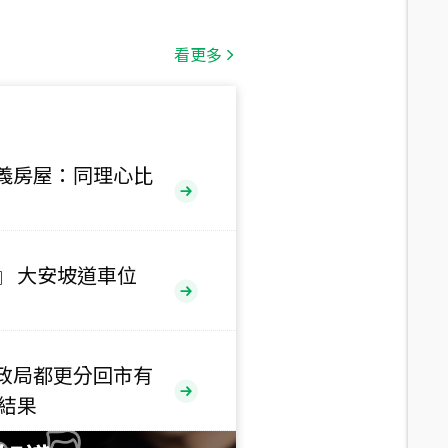
總價
1,808
萬
看更多
總價
530
萬
路二段
義房屋：同理心比
總價
5,800
萬
路
』 大安坡道車位
總價
1,938
萬
三段
政局都更分回市有
總價
售結果
1,350
萬