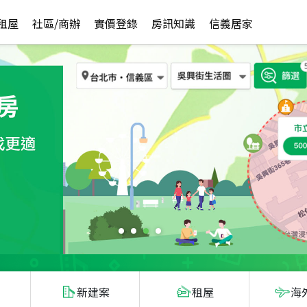
租屋
社區/商辦
實價登錄
房訊知識
信義居家
新建案
租屋
海