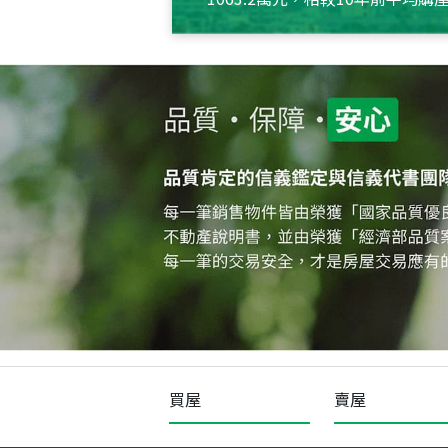
約550萬元，且貸款金額也多
買屋
賣屋