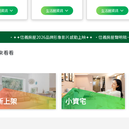
圈資訊
生活圈資訊
生活圈資訊
✦✦信義房屋2026品牌形象影片感動上映✦✦
‧
信義房屋聲明稿－防詐騙
來看看
新上架
小資宅
115
年
07
月 成交