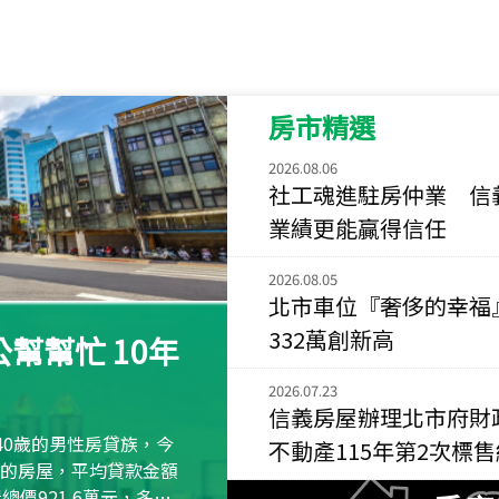
115
年
07
月 成交
菁英典藏
新竹市新竹市慈祥路
房市精選
115
年
07
月 成交
長隄
2026.08.06
新北市永和區環河西
社工魂進駐房仲業 信
業績更能贏得信任
115
年
07
月 成交
央央
2026.08.05
新竹縣竹北市高鐵八
北市車位『奢侈的幸福
115
年
07
月 成交
332萬創新高
幫幫忙 10年
小西華
台北市內湖區康寧路
2026.07.23
信義房屋辦理北市府財
115
年
07
月 成交
40歲的男性房貸族，今
不動產115年第2次標
捷豹
萬元的房屋，平均貸款金額
台北市中山區長春路
屋總價921.6萬元，多出