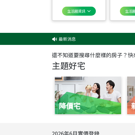
生活圈資訊
生活
最新消息
‧
還不知道要搜尋什麼樣的房子？快
主題好宅
降價宅
2026
年
6
月實價登錄