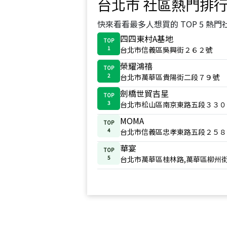
台北市
社區熱門排
快來看看最多人想買的 TOP 5 熱門
四四東村A基地
TOP
1
台北市信義區吳興街２６２號
榮耀鴻禧
TOP
2
台北市萬華區貴陽街二段７９號
劍橋世貿吉星
TOP
3
台北市松山區南京東路五段３３０
MOMA
TOP
4
台北市信義區忠孝東路五段２５８
華宴
TOP
5
台北市萬華區桂林路,萬華區柳州