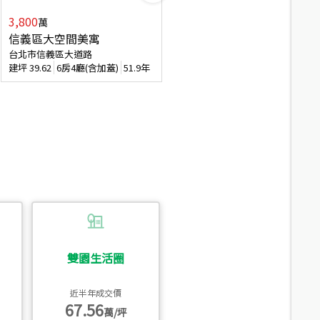
3,800
2,088
萬
萬
信義區大空間美寓
博愛精妝成家易
台北市信義區大道路
台北市信義區虎林街
建坪
39.62
6房4廳(含加蓋)
51.9年
建坪
20.47
3房2廳
56.4年
雙園生活圈
近半年成交價
67.56
萬/坪