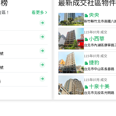
行榜
最新成交社區物件
115
年
07
月 成交
央央
社區！
看更多
新竹縣竹北市高鐵八
115
年
07
月 成交
小西華
台北市內湖區康寧路
115
年
07
月 成交
號
捷豹
台北市中山區長春路
號
115
年
07
月 成交
十泉十美
街
台北市北投區光明路
115
年
07
月 成交
四維天廈
新竹市新竹市四維路