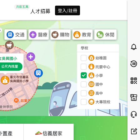
人才招募
登入/註冊
外置產
信義居家