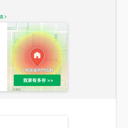
1,350
萬
情
總價
1,020
萬
總價
490
萬
總價
1,808
萬
總價
530
萬
路二段