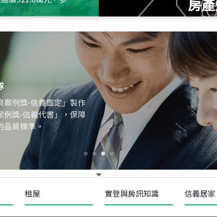
房產
115
年
07
月 成交
十泉十美
台北市北投區光明路
115
年
07
月 成交
四維天廈
新竹市新竹市四維路
115
年
07
月 成交
菁英典藏
新竹市新竹市慈祥路
租屋
實登與房訊知識
信義居家