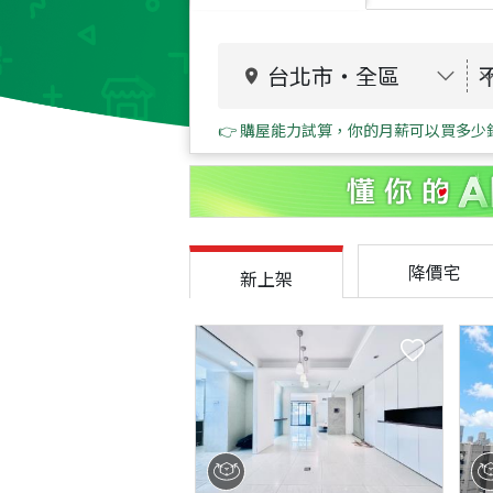
台北市
・
全區
👉 購屋能力試算，你的月薪可以買多少
降價宅
新上架