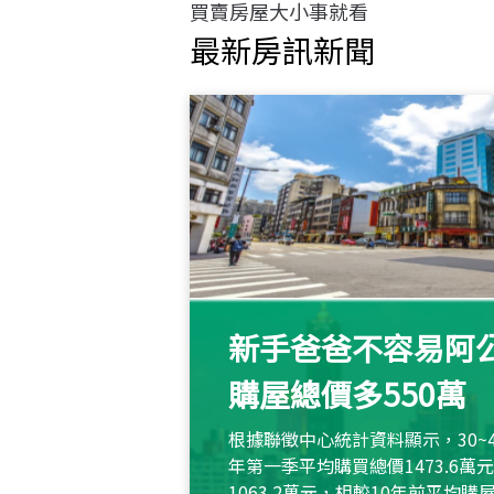
買賣房屋大小事就看
最新房訊新聞
新手爸爸不容易阿公
購屋總價多550萬
根據聯徵中心統計資料顯示，30~
年第一季平均購買總價1473.6
1063.2萬元，相較10年前平均購