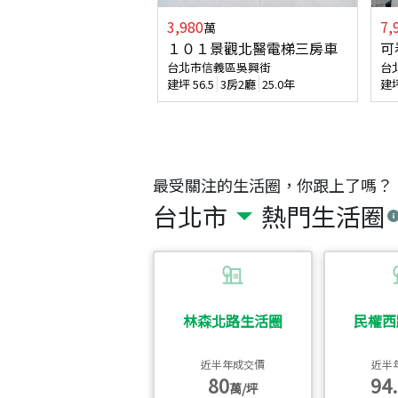
3,980
7,
萬
１０１景觀北醫電梯三房車
可
台北市信義區吳興街
台
建坪
56.5
3房2廳
25.0年
建
最受關注的生活圈，你跟上了嗎？
台北市
熱門生活圈
林森北路生活圈
民權西
近半年成交價
近半
80
94.
萬/坪