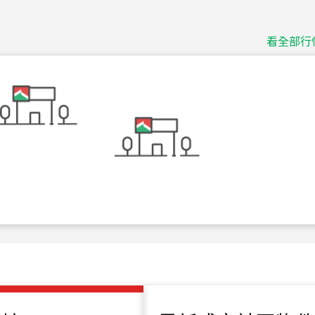
捷豹
台北市中山區長春路
看全部行
115
年
07
月 成交
十泉十美
台北市北投區光明路
115
年
07
月 成交
四維天廈
新竹市新竹市四維路
115
年
07
月 成交
菁英典藏
新竹市新竹市慈祥路
115
年
07
月 成交
長隄
新北市永和區環河西