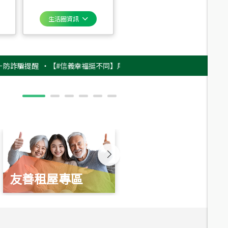
生活圈資訊
提醒
‧
【#信義幸福挺不同】用實力，讓升職免抽號碼牌！最新雇主品牌影片
友善租屋專區
新婚起家厝
總價