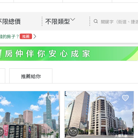
不限總價
不限類型
錢的房子？
推薦
推薦給你