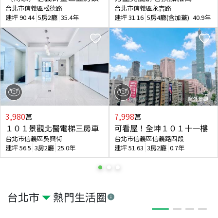
台北市信義區松德路
台北市信義區永吉路
建坪
90.44
5房2廳
35.4年
建坪
31.16
5房4廳(含加蓋)
40.9年
3,980
7,998
萬
萬
１０１景觀北醫電梯三房車
可看屋！全坤１０１十一樓
台北市信義區吳興街
台北市信義區信義路四段
建坪
56.5
3房2廳
25.0年
建坪
51.63
3房2廳
0.7年
台北市
熱門生活圈