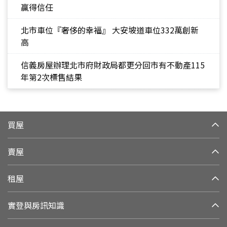
贏得信任
北市車位『奢侈的幸福』 大安坡道車位332萬創新
高
信義房屋辦理北市府財政局都更分回市有不動產115
年第2次標售結果
買屋
賣屋
租屋
實登與房訊知識