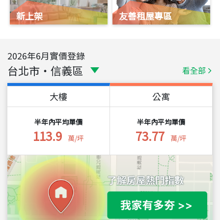
新上架
友善租屋專區
2026
年
6
月實價登錄
台北市
・
信義區
看全部
大樓
公寓
半年內平均單價
半年內平均單價
113.9
73.77
萬/坪
萬/坪