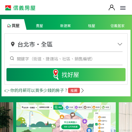
買屋
賣屋
新建案
租屋
信義居家
台北市
・
全區
找好屋
👉 你的月薪可以買多少錢的房子？
推薦