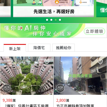
降價宅
推薦給你
新上架
9,388
2,800
萬
萬
｛傳家｝信義計畫區五房讚
方正亮麗靜巷頂加雅寓