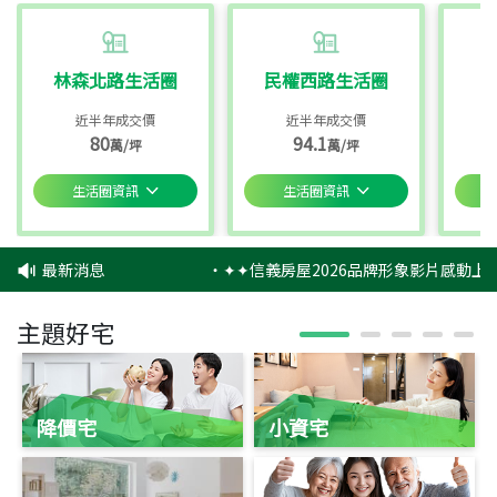
林森北路生活圈
民權西路生活圈
近半年成交價
近半年成交價
80
94.1
萬/坪
萬/坪
生活圈資訊
生活圈資訊
最新消息
‧
✦✦信義房屋2026品牌形象影片感動上映
主題好宅
降價宅
小資宅