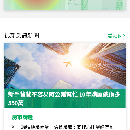
最新房訊新聞
看更多
新手爸爸不容易阿公幫幫忙 10年購屋總價多
550萬
房市精選
社工魂進駐房仲業 信義房屋：同理心比業績更能