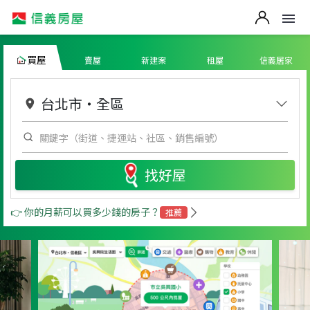
買屋
賣屋
新建案
租屋
信義居家
台北市
・
全區
找好屋
👉 你的月薪可以買多少錢的房子？
推薦