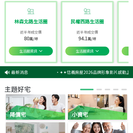
林森北路生活圈
民權西路生活圈
近半年成交價
近半年成交價
80
94.1
萬/坪
萬/坪
生活圈資訊
生活圈資訊
最新消息
‧
✦✦信義房屋2026品牌形象影片感動上映
主題好宅
降價宅
小資宅