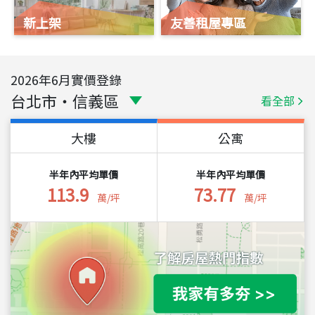
新上架
友善租屋專區
2026
年
6
月實價登錄
台北市
・
信義區
看全部
大樓
公寓
半年內平均單價
半年內平均單價
113.9
73.77
萬/坪
萬/坪