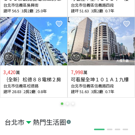
台北市信義區吳興街
台北市信義區信義路四段
建坪
56.5
3房2廳
25.0年
建坪
51.63
3房2廳
0.7年
3,420
7,998
萬
萬
｛全新｝松德８８電梯２房
可看屋全坤１０１Ａ１九樓
台北市信義區松德路
台北市信義區信義路四段
建坪
28.83
2房2廳
0.8年
建坪
51.63
3房2廳
0.7年
台北市
熱門生活圈