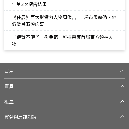
年第2次標售結果
《住展》百大影響力人物周俊吉——房市最熱時，他
偏做最麻煩的事
「傳賢不傳子」樹典範 施振榮膺首屆東方領袖人
物
買屋
賣屋
租屋
實登與房訊知識