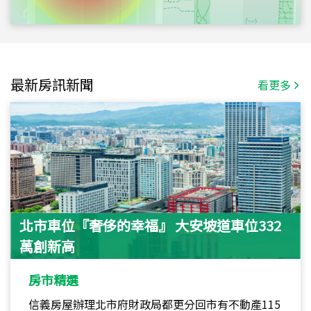
最新房訊新聞
看更多
北市車位『奢侈的幸福』 大安坡道車位332
萬創新高
房市精選
信義房屋辦理北市府財政局都更分回市有不動產115