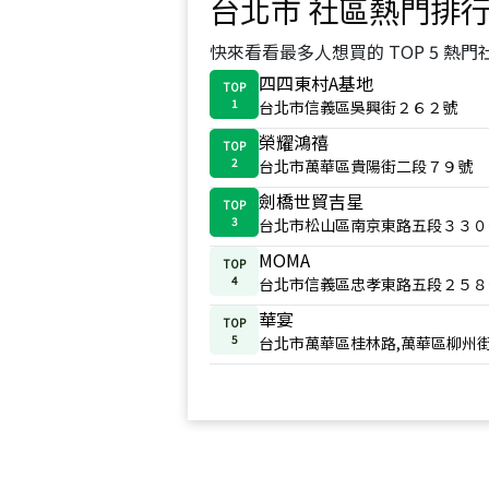
台北市
社區熱門排
快來看看最多人想買的 TOP 5 熱門
四四東村A基地
TOP
1
台北市信義區吳興街２６２號
榮耀鴻禧
TOP
2
台北市萬華區貴陽街二段７９號
劍橋世貿吉星
TOP
3
台北市松山區南京東路五段３３０
MOMA
TOP
4
台北市信義區忠孝東路五段２５８
華宴
TOP
5
台北市萬華區桂林路,萬華區柳州