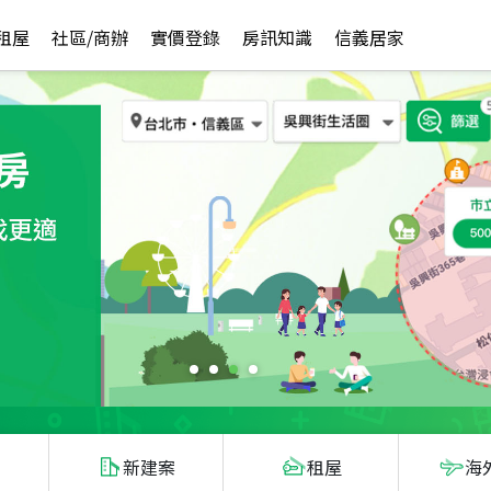
租屋
社區/商辦
實價登錄
房訊知識
信義居家
新建案
租屋
海