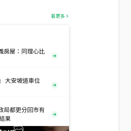
總價
1,808
萬
看更多
總價
530
萬
路二段
義房屋：同理心比
總價
5,800
萬
路
』 大安坡道車位
總價
1,938
萬
三段
政局都更分回市有
總價
售結果
1,350
萬