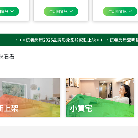
圈資訊
生活圈資訊
生活圈資訊
‧
✦✦信義房屋2026品牌形象影片感動上映✦✦
‧
信義房屋聲明稿－防詐
來看看
新上架
小資宅
115
年
07
月 成交