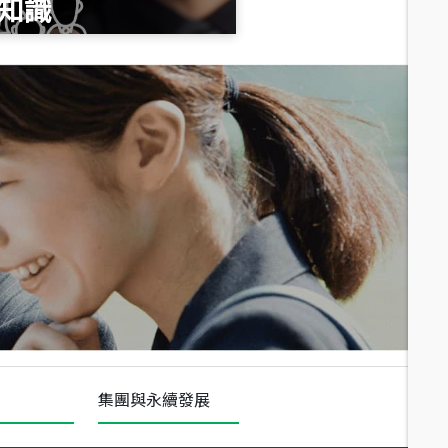
知識
總價
1,020
萬
總價
490
萬
總價
1,808
萬
集團與永續發展