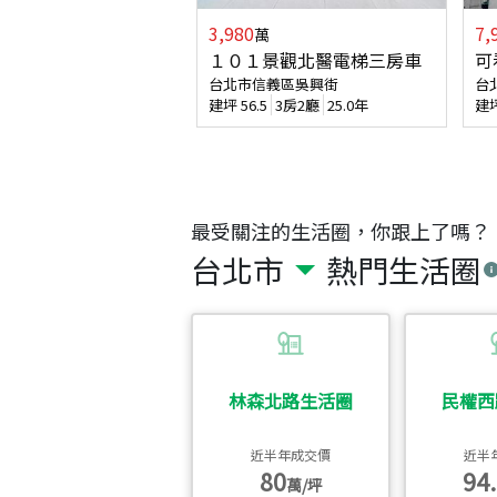
3,980
7,
萬
１０１景觀北醫電梯三房車
可
台北市信義區吳興街
台
建坪
56.5
3房2廳
25.0年
建
最受關注的生活圈，你跟上了嗎？
台北市
熱門生活圈
林森北路生活圈
民權西
近半年成交價
近半
80
94.
萬/坪