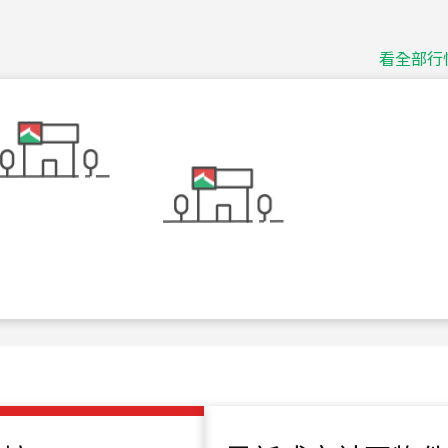
捷豹
台北市中山區長春路
看全部行
115
年
07
月 成交
十泉十美
台北市北投區光明路
115
年
07
月 成交
四維天廈
新竹市新竹市四維路
115
年
07
月 成交
菁英典藏
新竹市新竹市慈祥路
115
年
07
月 成交
長隄
新北市永和區環河西