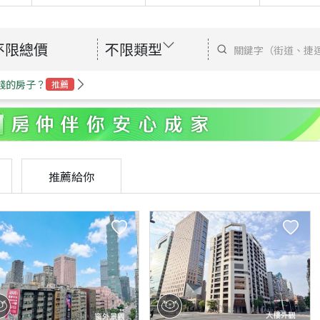
不限總價
不限類型
錢的房子？
推薦
推薦給你