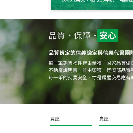
約550萬元，且貸款金額也多
買屋
賣屋