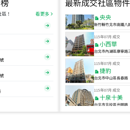
行榜
最新成交社區物件
115
年
07
月 成交
央央
社區！
看更多
新竹縣竹北市高鐵八
115
年
07
月 成交
小西華
台北市內湖區康寧路
115
年
07
月 成交
號
捷豹
台北市中山區長春路
號
115
年
07
月 成交
十泉十美
街
台北市北投區光明路
115
年
07
月 成交
四維天廈
新竹市新竹市四維路