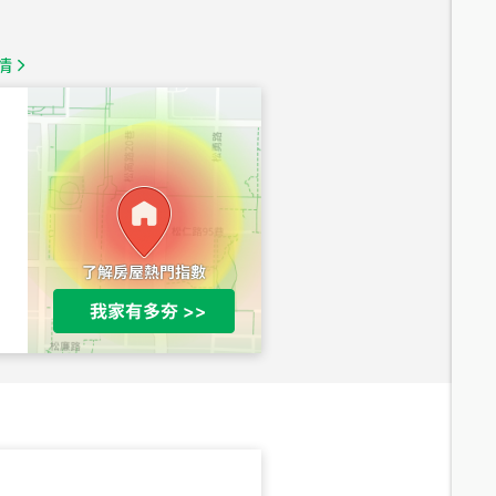
1,350
萬
情
總價
1,020
萬
總價
490
萬
總價
1,808
萬
總價
530
萬
路二段