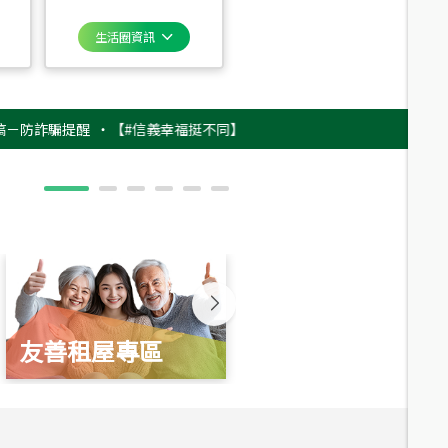
生活圈資訊
騙提醒
‧
【#信義幸福挺不同】用實力，讓升職免抽號碼牌！最新雇主品牌影
友善租屋專區
新婚起家厝
總價