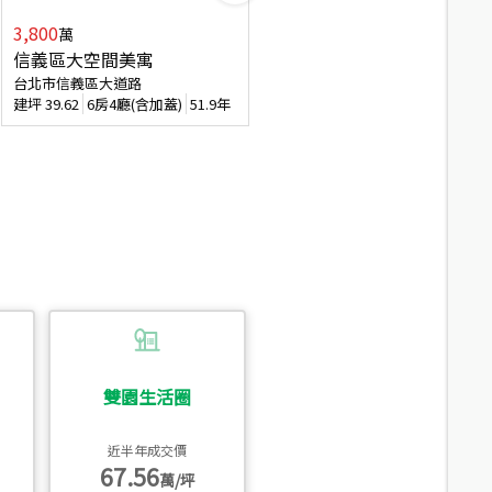
3,800
2,088
萬
萬
信義區大空間美寓
博愛精妝成家易
台北市信義區大道路
台北市信義區虎林街
建坪
39.62
6房4廳(含加蓋)
51.9年
建坪
20.47
3房2廳
56.4年
雙園生活圈
近半年成交價
67.56
萬/坪