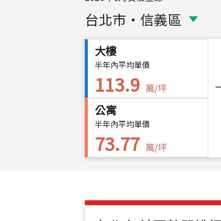
台北市
・
信義區
大樓
半年內平均單價
113.9
萬/坪
公寓
半年內平均單價
73.77
萬/坪