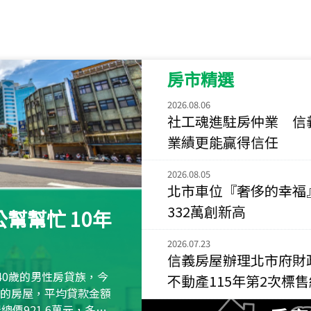
115
年
07
月 成交
菁英典藏
新竹市新竹市慈祥路
房市精選
115
年
07
月 成交
長隄
2026.08.06
新北市永和區環河西
社工魂進駐房仲業 信
業績更能贏得信任
115
年
07
月 成交
央央
2026.08.05
新竹縣竹北市高鐵八
北市車位『奢侈的幸福
115
年
07
月 成交
332萬創新高
幫幫忙 10年
小西華
台北市內湖區康寧路
2026.07.23
信義房屋辦理北市府財
115
年
07
月 成交
40歲的男性房貸族，今
不動產115年第2次標
捷豹
萬元的房屋，平均貸款金額
台北市中山區長春路
屋總價921.6萬元，多出