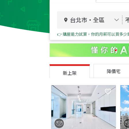
台北市
・
全區
👉 購屋能力試算，你的月薪可以買多少
降價宅
新上架