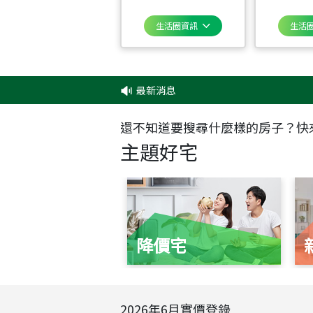
生活圈資訊
生活
最新消息
還不知道要搜尋什麼樣的房子？快
主題好宅
降價宅
2026
年
6
月實價登錄