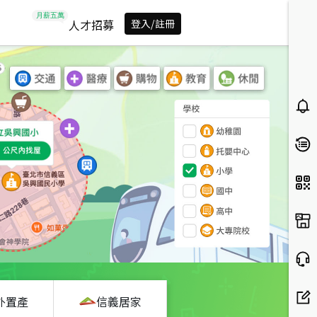
人才招募
登入/註冊
外置產
信義居家