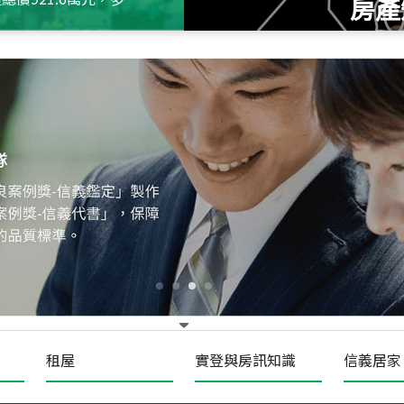
房產
115
年
07
月 成交
十泉十美
台北市北投區光明路
115
年
07
月 成交
四維天廈
新竹市新竹市四維路
115
年
07
月 成交
菁英典藏
新竹市新竹市慈祥路
租屋
實登與房訊知識
信義居家