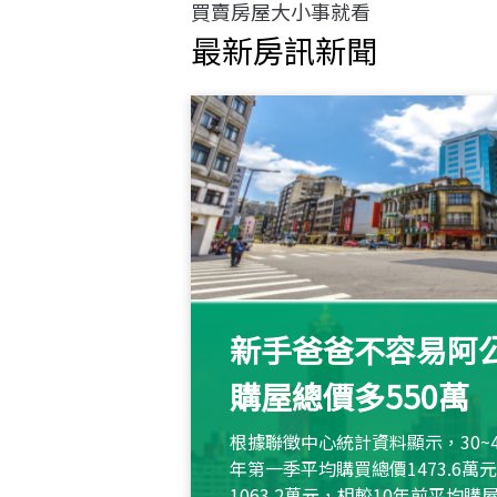
買賣房屋大小事就看
最新房訊新聞
新手爸爸不容易阿公
購屋總價多550萬
根據聯徵中心統計資料顯示，30~
年第一季平均購買總價1473.6
1063.2萬元，相較10年前平均購