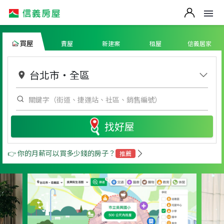
買屋
賣屋
新建案
租屋
信義居家
台北市
・
全區
找好屋
👉 你的月薪可以買多少錢的房子？
推薦