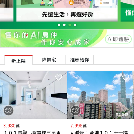
降價宅
推薦給你
新上架
3,980
7,998
萬
萬
１０１景觀北醫電梯三房車
可看屋！全坤１０１十一樓