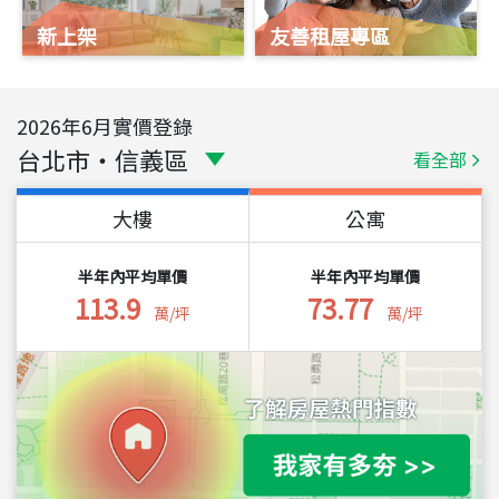
新上架
友善租屋專區
2026
年
6
月實價登錄
台北市
・
信義區
看全部
大樓
公寓
半年內平均單價
半年內平均單價
113.9
73.77
萬/坪
萬/坪