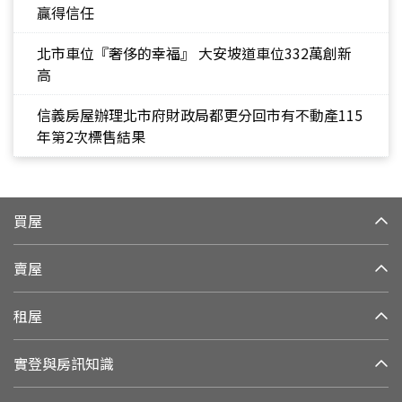
贏得信任
北市車位『奢侈的幸福』 大安坡道車位332萬創新
高
信義房屋辦理北市府財政局都更分回市有不動產115
年第2次標售結果
買屋
賣屋
租屋
實登與房訊知識