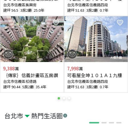
台北市信義區吳興街
台北市信義區信義路四段
建坪
56.5
3房2廳
25.0年
建坪
51.63
3房2廳
0.7年
9,388
7,998
萬
萬
｛傳家｝信義計畫區五房讚
可看屋全坤１０１Ａ１九樓
台北市信義區松德路
台北市信義區信義路四段
建坪
90.44
5房2廳
35.4年
建坪
51.63
3房2廳
0.7年
台北市
熱門生活圈