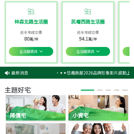
林森北路生活圈
民權西路生活圈
近半年成交價
近半年成交價
80
94.1
萬/坪
萬/坪
生活圈資訊
生活圈資訊
最新消息
‧
✦✦信義房屋2026品牌形象影片感動上映
主題好宅
降價宅
小資宅