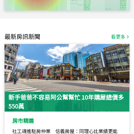
最新房訊新聞
看更多
新手爸爸不容易阿公幫幫忙 10年購屋總價多
550萬
房市精選
社工魂進駐房仲業 信義房屋：同理心比業績更能