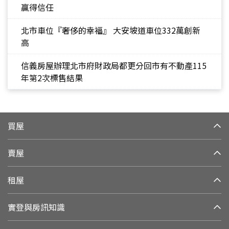
贏得信任
北市車位『奢侈的幸福』 大安坡道車位332萬創新
高
信義房屋辦理北市府財政局都更分回市有不動產115
年第2次標售結果
買屋
賣屋
租屋
實登與房訊知識