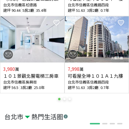
台北市信義區松德路
台北市信義區信義路四段
建坪
90.44
5房2廳
35.4年
建坪
51.63
3房2廳
0.7年
3,980
7,998
萬
萬
１０１景觀北醫電梯三房車
可看屋全坤１０１Ａ１九樓
台北市信義區吳興街
台北市信義區信義路四段
建坪
56.5
3房2廳
25.0年
建坪
51.63
3房2廳
0.7年
台北市
熱門生活圈