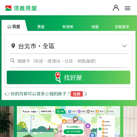
買屋
賣屋
新建案
租屋
信義居家
台北市
・
全區
找好屋
👉 你的月薪可以買多少錢的房子？
推薦