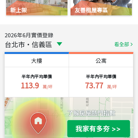
新上架
友善租屋專區
2026
年
6
月實價登錄
台北市
・
信義區
看全部
大樓
公寓
半年內平均單價
半年內平均單價
113.9
73.77
萬/坪
萬/坪