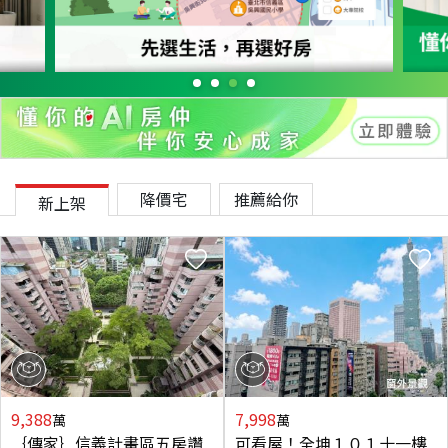
降價宅
推薦給你
新上架
9,388
7,998
萬
萬
｛傳家｝信義計畫區五房讚
可看屋！全坤１０１十一樓