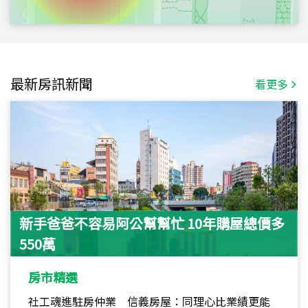
最新房訊新聞
看更多
新手爸爸不容易阿公幫幫忙 10年購屋總價多
550萬
房市精選
社工魂進駐房仲業 信義房屋：同理心比業績更能