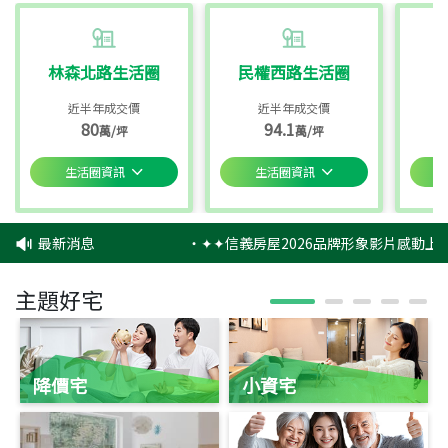
林森北路生活圈
民權西路生活圈
近半年成交價
近半年成交價
80
94.1
萬/坪
萬/坪
生活圈資訊
生活圈資訊
最新消息
‧
✦✦信義房屋2026品牌形象影片感動上映
主題好宅
降價宅
小資宅