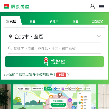
買屋
賣屋
新建案
租屋
信義居家
台北市
・
全區
找好屋
👉 你的月薪可以買多少錢的房子？
推薦