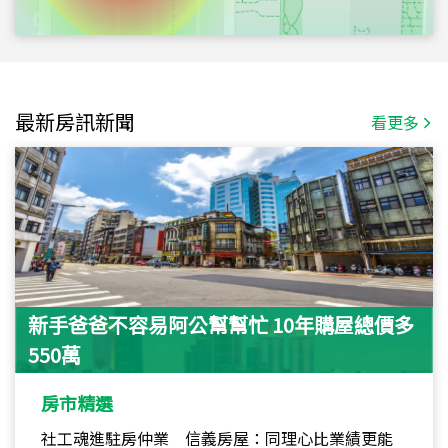
最新房訊新聞
看更多
新手爸爸不容易阿公幫幫忙 10年購屋總價多
550萬
房市精選
社工魂進駐房仲業 信義房屋：同理心比業績更能