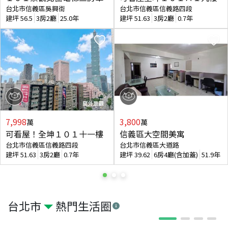
台北市信義區吳興街
台北市信義區信義路四段
建坪
56.5
3房2廳
25.0年
建坪
51.63
3房2廳
0.7年
7,998
3,800
萬
萬
可看屋！全坤１０１十一樓
信義區大空間美寓
台北市信義區信義路四段
台北市信義區大道路
建坪
51.63
3房2廳
0.7年
建坪
39.62
6房4廳(含加蓋)
51.9年
台北市
熱門生活圈