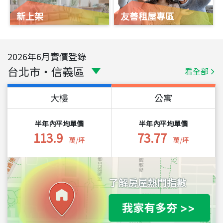
新上架
友善租屋專區
2026
年
6
月實價登錄
台北市
・
信義區
看全部
大樓
公寓
半年內平均單價
半年內平均單價
113.9
73.77
萬/坪
萬/坪