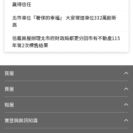
贏得信任
北市車位『奢侈的幸福』 大安坡道車位332萬創新
高
信義房屋辦理北市府財政局都更分回市有不動產115
年第2次標售結果
買屋
賣屋
租屋
實登與房訊知識