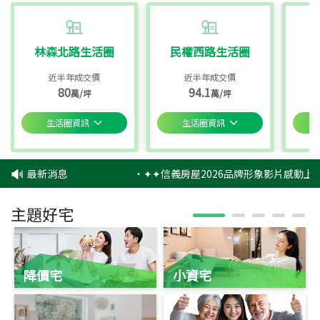
林森北路生活圈
民權西路生活圈
近半年成交價
近半年成交價
80
94.1
萬/坪
萬/坪
生活圈資訊
生活圈資訊
最新消息
‧
✦✦信義房屋2026品牌形象影片感動上映
主題好宅
降價宅
小資宅