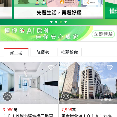
降價宅
推薦給你
新上架
3,980
7,998
萬
萬
１０１景觀北醫電梯三房車
可看屋全坤１０１Ａ１九樓