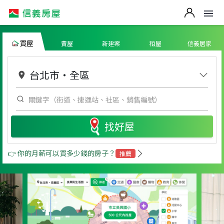
買屋
賣屋
新建案
租屋
信義居家
台北市
・
全區
找好屋
👉 你的月薪可以買多少錢的房子？
推薦