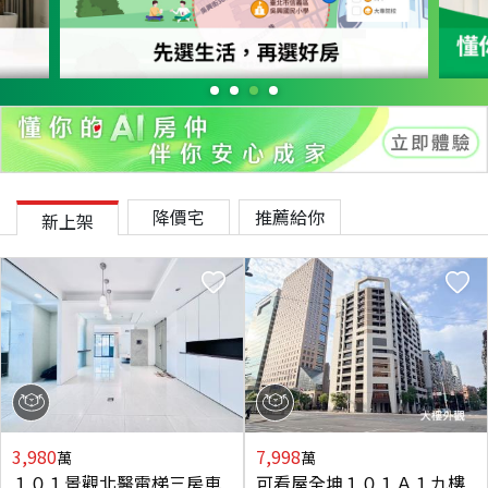
降價宅
推薦給你
新上架
3,980
7,998
萬
萬
１０１景觀北醫電梯三房車
可看屋全坤１０１Ａ１九樓