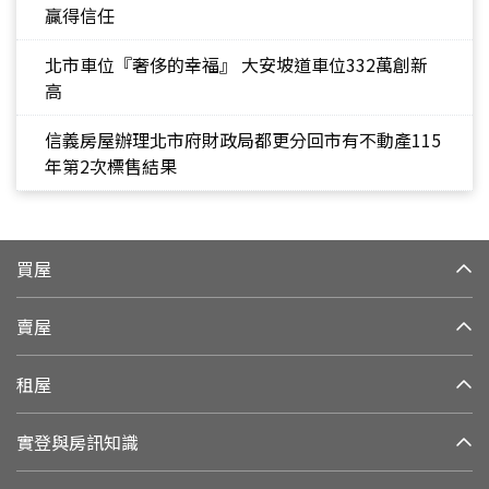
贏得信任
北市車位『奢侈的幸福』 大安坡道車位332萬創新
高
信義房屋辦理北市府財政局都更分回市有不動產115
年第2次標售結果
買屋
賣屋
租屋
實登與房訊知識