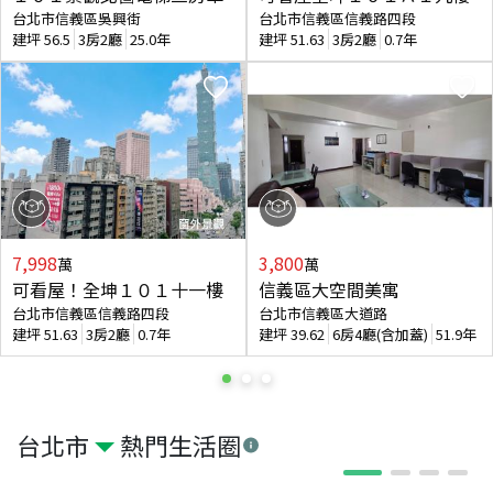
台北市信義區吳興街
台北市信義區信義路四段
建坪
56.5
3房2廳
25.0年
建坪
51.63
3房2廳
0.7年
7,998
3,800
萬
萬
可看屋！全坤１０１十一樓
信義區大空間美寓
台北市信義區信義路四段
台北市信義區大道路
建坪
51.63
3房2廳
0.7年
建坪
39.62
6房4廳(含加蓋)
51.9年
台北市
熱門生活圈