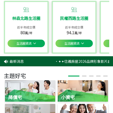
林森北路生活圈
民權西路生活圈
近半年成交價
近半年成交價
80
94.1
萬/坪
萬/坪
生活圈資訊
生活圈資訊
最新消息
‧
✦✦信義房屋2026品牌形象影片感
主題好宅
降價宅
小資宅