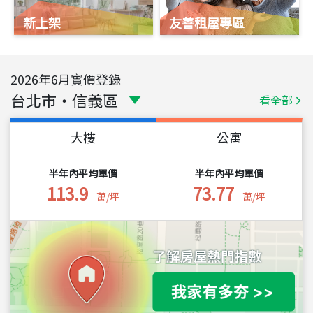
新上架
友善租屋專區
2026
年
6
月實價登錄
台北市
・
信義區
看全部
大樓
公寓
半年內平均單價
半年內平均單價
113.9
73.77
萬/坪
萬/坪