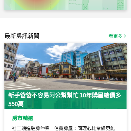
最新房訊新聞
看更多
新手爸爸不容易阿公幫幫忙 10年購屋總價多
550萬
房市精選
社工魂進駐房仲業 信義房屋：同理心比業績更能