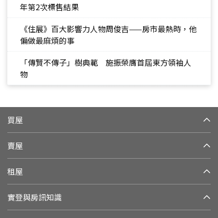
年第2次標售結果
《住展》百大影響力人物周俊吉——房市最熱時，他
偏做最麻煩的事
「傳賢不傳子」樹典範 施振榮膺首屆東方領袖人
物
買屋
賣屋
租屋
實登與房訊知識