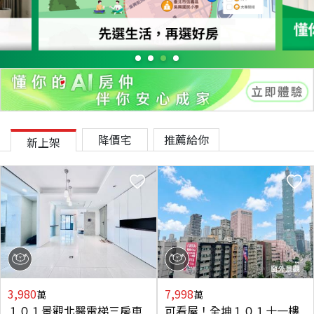
降價宅
推薦給你
新上架
3,980
7,998
萬
萬
１０１景觀北醫電梯三房車
可看屋！全坤１０１十一樓