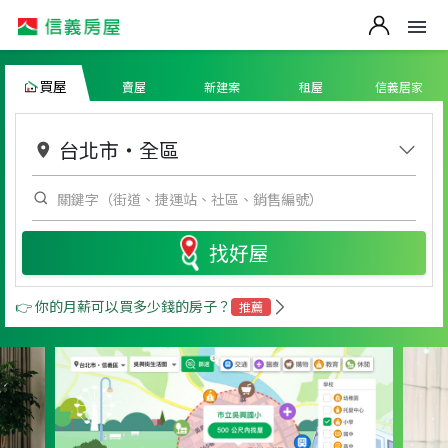
買屋
賣屋
新建案
租屋
信義居家
台北市
・
全區
找好屋
👉 你的月薪可以買多少錢的房子？
推薦