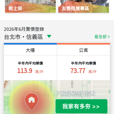
新上架
友善租屋專區
2026
年
6
月實價登錄
台北市
・
信義區
看全部
大樓
公寓
半年內平均單價
半年內平均單價
113.9
73.77
萬/坪
萬/坪