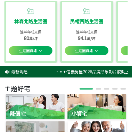
林森北路生活圈
民權西路生活圈
近半年成交價
近半年成交價
80
94.1
萬/坪
萬/坪
生活圈資訊
生活圈資訊
最新消息
‧
✦✦信義房屋2026品牌形象影片感動上映
主題好宅
降價宅
小資宅