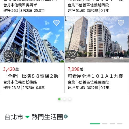
台北市信義區吳興街
台北市信義區信義路四段
建坪
56.5
3房2廳
25.0年
建坪
51.63
3房2廳
0.7年
3,420
7,998
萬
萬
｛全新｝松德８８電梯２房
可看屋全坤１０１Ａ１九樓
台北市信義區松德路
台北市信義區信義路四段
建坪
28.83
2房2廳
0.8年
建坪
51.63
3房2廳
0.7年
台北市
熱門生活圈