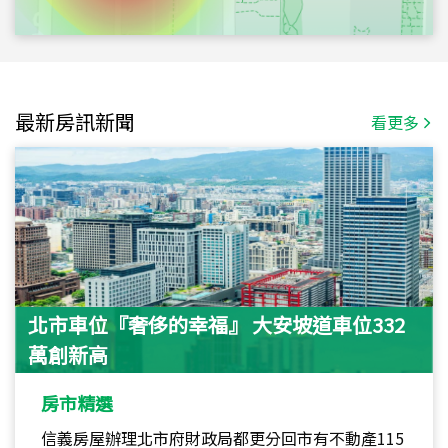
最新房訊新聞
看更多
北市車位『奢侈的幸福』 大安坡道車位332
萬創新高
房市精選
信義房屋辦理北市府財政局都更分回市有不動產115