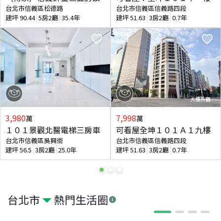
台北市信義區松德路
台北市信義區信義路四段
建坪
90.44
5房2廳
35.4年
建坪
51.63
3房2廳
0.7年
3,980
7,998
萬
萬
１０１景觀北醫電梯三房車
可看屋全坤１０１Ａ１九樓
台北市信義區吳興街
台北市信義區信義路四段
建坪
56.5
3房2廳
25.0年
建坪
51.63
3房2廳
0.7年
台北市
熱門生活圈