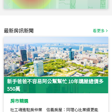
最新房訊新聞
看更多
新手爸爸不容易阿公幫幫忙 10年購屋總價多
550萬
房市精選
社工魂進駐房仲業 信義房屋：同理心比業績更能