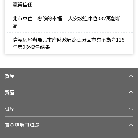
贏得信任
北市車位『奢侈的幸福』 大安坡道車位332萬創新
高
信義房屋辦理北市府財政局都更分回市有不動產115
年第2次標售結果
買屋
賣屋
租屋
實登與房訊知識