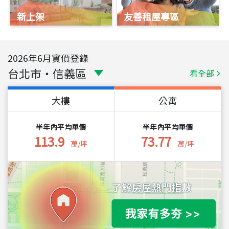
新上架
友善租屋專區
2026
年
6
月實價登錄
台北市
・
信義區
看全部
大樓
公寓
半年內平均單價
半年內平均單價
113.9
73.77
萬/坪
萬/坪