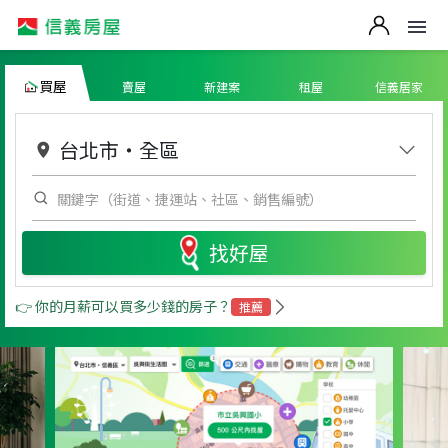
買屋
賣屋
新建案
租屋
信義居家
台北市
・
全區
找好屋
👉 你的月薪可以買多少錢的房子？
推薦