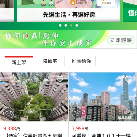
降價宅
推薦給你
新上架
9,388
7,998
萬
萬
｛傳家｝信義計畫區五房讚
可看屋！全坤１０１十一樓