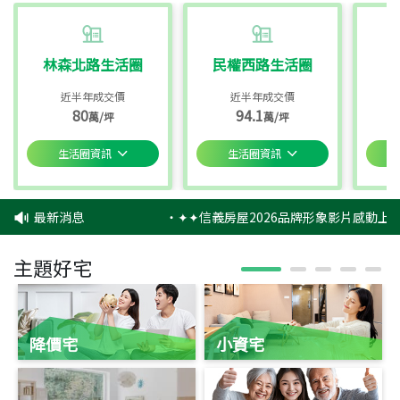
林森北路生活圈
民權西路生活圈
近半年成交價
近半年成交價
80
94.1
萬/坪
萬/坪
生活圈資訊
生活圈資訊
最新消息
‧
✦✦信義房屋2026品牌形象影片感動上映
主題好宅
降價宅
小資宅