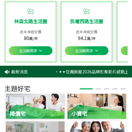
林森北路生活圈
民權西路生活圈
近半年成交價
近半年成交價
80
94.1
萬/坪
萬/坪
生活圈資訊
生活圈資訊
最新消息
‧
✦✦信義房屋2026品牌形象影片感動上映
主題好宅
降價宅
小資宅