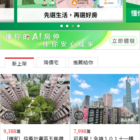
降價宅
推薦給你
新上架
9,388
7,998
萬
萬
｛傳家｝信義計畫區五房讚
可看屋！全坤１０１十一樓