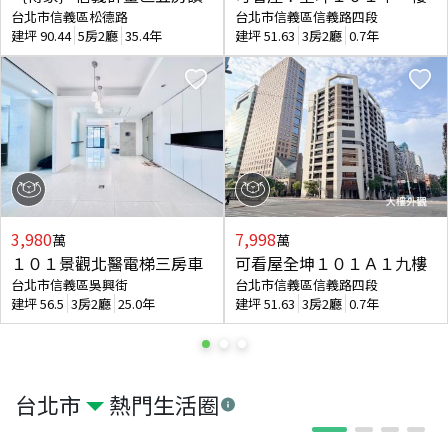
台北市信義區松德路
台北市信義區信義路四段
建坪
90.44
5房2廳
35.4年
建坪
51.63
3房2廳
0.7年
3,980
7,998
萬
萬
１０１景觀北醫電梯三房車
可看屋全坤１０１Ａ１九樓
台北市信義區吳興街
台北市信義區信義路四段
建坪
56.5
3房2廳
25.0年
建坪
51.63
3房2廳
0.7年
台北市
熱門生活圈