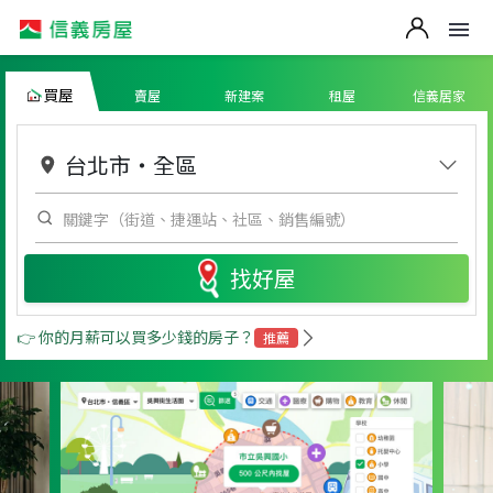
買屋
賣屋
新建案
租屋
信義居家
台北市
・
全區
找好屋
👉 你的月薪可以買多少錢的房子？
推薦