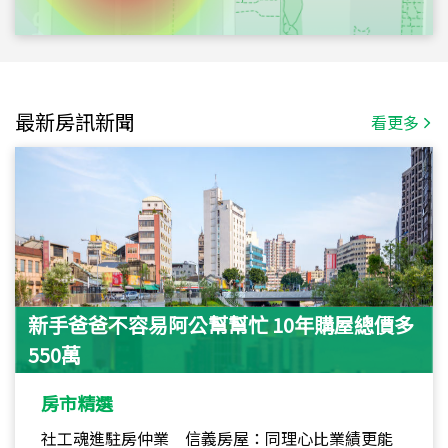
最新房訊新聞
看更多
新手爸爸不容易阿公幫幫忙 10年購屋總價多
550萬
房市精選
社工魂進駐房仲業 信義房屋：同理心比業績更能