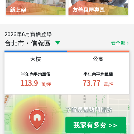
新上架
友善租屋專區
2026
年
6
月實價登錄
台北市
・
信義區
看全部
大樓
公寓
半年內平均單價
半年內平均單價
113.9
73.77
萬/坪
萬/坪