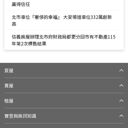
贏得信任
北市車位『奢侈的幸福』 大安坡道車位332萬創新
高
信義房屋辦理北市府財政局都更分回市有不動產115
年第2次標售結果
買屋
賣屋
租屋
實登與房訊知識