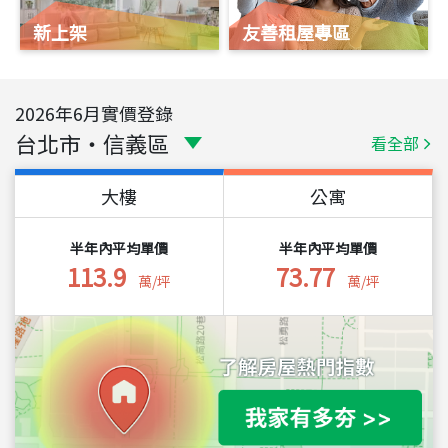
新上架
友善租屋專區
2026
年
6
月實價登錄
台北市
・
信義區
看全部
大樓
公寓
半年內平均單價
半年內平均單價
113.9
73.77
萬/坪
萬/坪