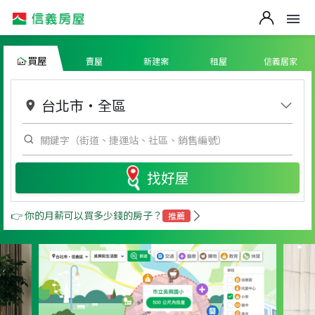
買屋
賣屋
新建案
租屋
信義居家
台北市
・
全區
找好屋
👉 你的月薪可以買多少錢的房子？
推薦