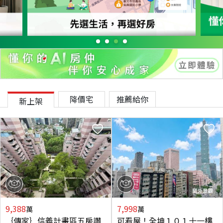
降價宅
推薦給你
新上架
9,388
7,998
萬
萬
｛傳家｝信義計畫區五房讚
可看屋！全坤１０１十一樓