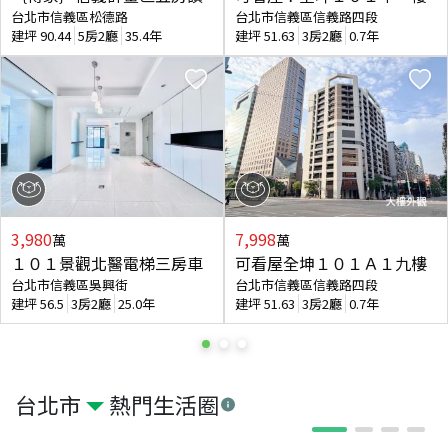
台北市信義區松德路
台北市信義區信義路四段
建坪
90.44
5房2廳
35.4年
建坪
51.63
3房2廳
0.7年
3,980
7,998
萬
萬
１０１景觀北醫電梯三房車
可看屋全坤１０１Ａ１九樓
台北市信義區吳興街
台北市信義區信義路四段
建坪
56.5
3房2廳
25.0年
建坪
51.63
3房2廳
0.7年
台北市
熱門生活圈