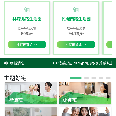
林森北路生活圈
民權西路生活圈
近半年成交價
近半年成交價
80
94.1
萬/坪
萬/坪
生活圈資訊
生活圈資訊
最新消息
‧
✦✦信義房屋2026品牌形象影片感動上映
主題好宅
降價宅
小資宅