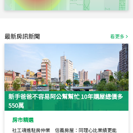
最新房訊新聞
看更多
新手爸爸不容易阿公幫幫忙 10年購屋總價多
550萬
房市精選
社工魂進駐房仲業 信義房屋：同理心比業績更能