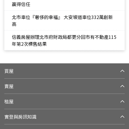
贏得信任
北市車位『奢侈的幸福』 大安坡道車位332萬創新
高
信義房屋辦理北市府財政局都更分回市有不動產115
年第2次標售結果
買屋
賣屋
租屋
實登與房訊知識