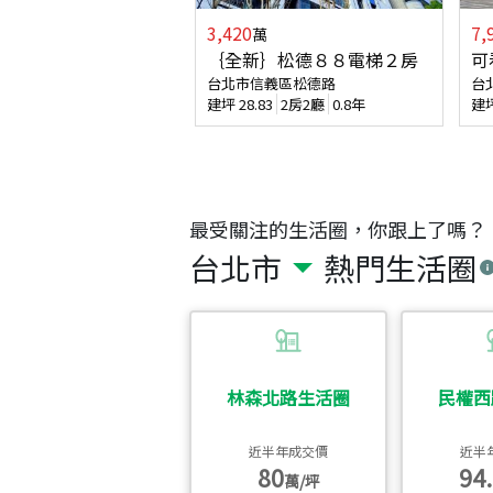
3,420
7,
萬
｛全新｝松德８８電梯２房
可
台北市信義區松德路
台
建坪
28.83
2房2廳
0.8年
建
最受關注的生活圈，你跟上了嗎？
台北市
熱門生活圈
林森北路生活圈
民權西
近半年成交價
近半
80
94.
萬/坪