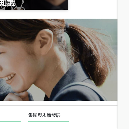
知識
總價
1,020
萬
總價
490
萬
總價
1,808
萬
集團與永續發展