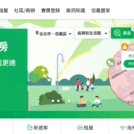
租屋
社區/商辦
實價登錄
房訊知識
信義居家
新建案
租屋
海