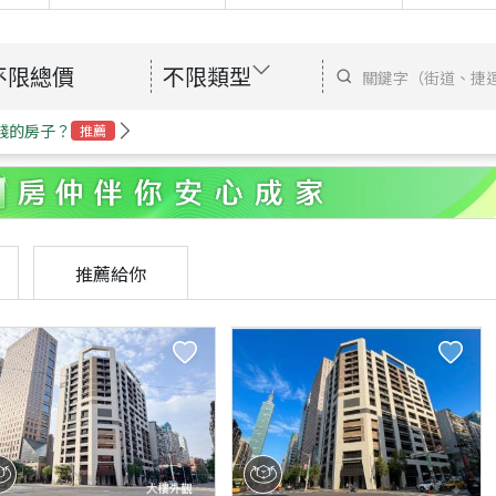
不限總價
不限類型
錢的房子？
推薦
推薦給你