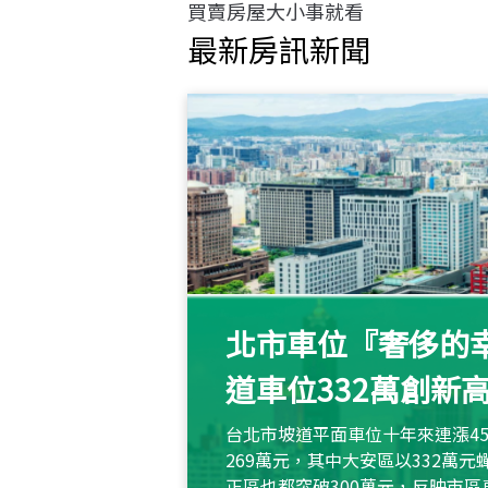
買賣房屋大小事就看
最新房訊新聞
北市車位『奢侈的幸
道車位332萬創新
台北市坡道平面車位十年來連漲45
269萬元，其中大安區以332萬
正區也都突破300萬元，反映市