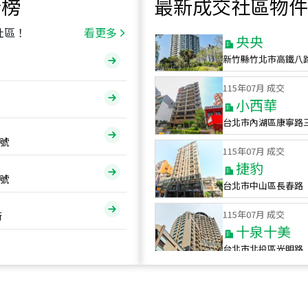
行榜
最新成交社區物件
115
年
07
月 成交
央央
社區！
看更多
新竹縣竹北市高鐵八
115
年
07
月 成交
小西華
台北市內湖區康寧路
115
年
07
月 成交
號
捷豹
台北市中山區長春路
號
115
年
07
月 成交
十泉十美
街
台北市北投區光明路
115
年
07
月 成交
四維天廈
新竹市新竹市四維路