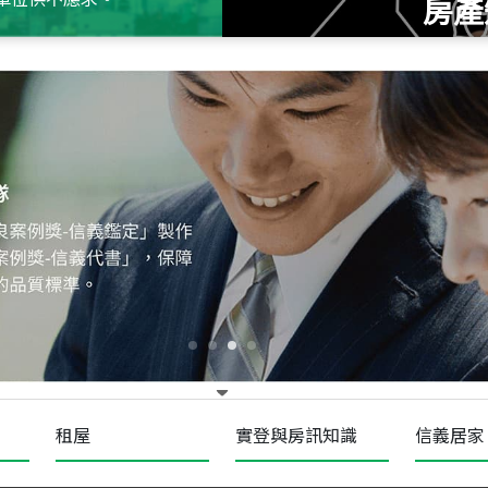
房產
115
年
07
月 成交
十泉十美
台北市北投區光明路
115
年
07
月 成交
四維天廈
新竹市新竹市四維路
115
年
07
月 成交
菁英典藏
新竹市新竹市慈祥路
租屋
實登與房訊知識
信義居家