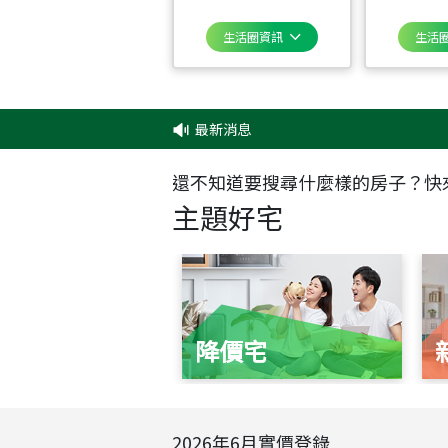
生活圈資訊
生活
最新消息
‧
還不知道要搜尋什麼樣的房子？快
主題好宅
降價宅
2026
年
6
月實價登錄