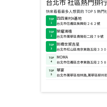
台北市
社區熱門排
快來看看最多人想買的 TOP 5 熱門
四四東村A基地
TOP
1
台北市信義區吳興街２６２號
榮耀鴻禧
TOP
2
台北市萬華區貴陽街二段７９號
劍橋世貿吉星
TOP
3
台北市松山區南京東路五段３３０
MOMA
TOP
4
台北市信義區忠孝東路五段２５８
華宴
TOP
5
台北市萬華區桂林路,萬華區柳州