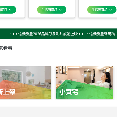
圈資訊
生活圈資訊
生活圈資訊
✦✦信義房屋2026品牌形象影片感動上映✦✦
‧
信義房屋聲明稿－防詐騙
來看看
新上架
小資宅
115
年
07
月 成交