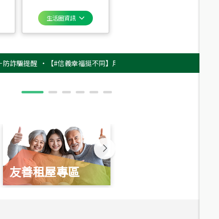
生活圈資訊
提醒
‧
【#信義幸福挺不同】用實力，讓升職免抽號碼牌！最新雇主品牌影片
友善租屋專區
新婚起家厝
總價