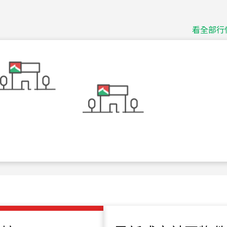
捷豹
台北市中山區長春路
看全部行
115
年
07
月 成交
十泉十美
台北市北投區光明路
115
年
07
月 成交
四維天廈
新竹市新竹市四維路
115
年
07
月 成交
菁英典藏
新竹市新竹市慈祥路
115
年
07
月 成交
長隄
新北市永和區環河西