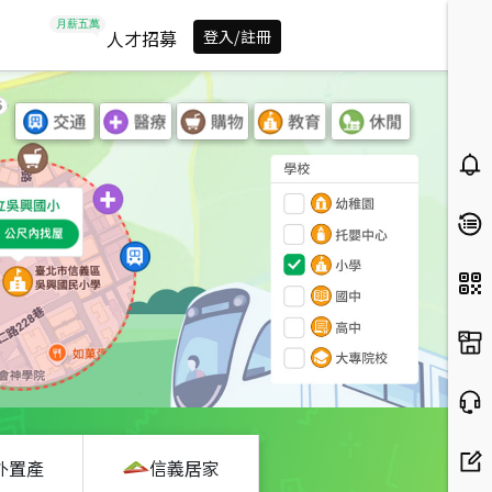
人才招募
登入/註冊
外置產
信義居家