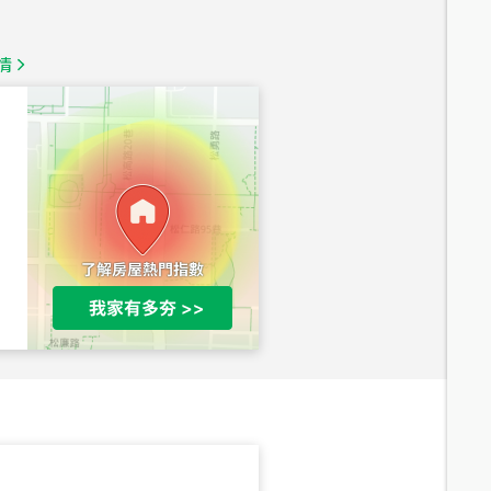
1,350
萬
情
總價
1,020
萬
總價
490
萬
總價
1,808
萬
總價
530
萬
路二段