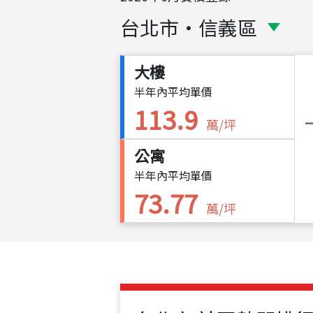
台北市
・
信義區
大樓
半年內平均單價
113.9
萬/坪
公寓
半年內平均單價
73.77
萬/坪