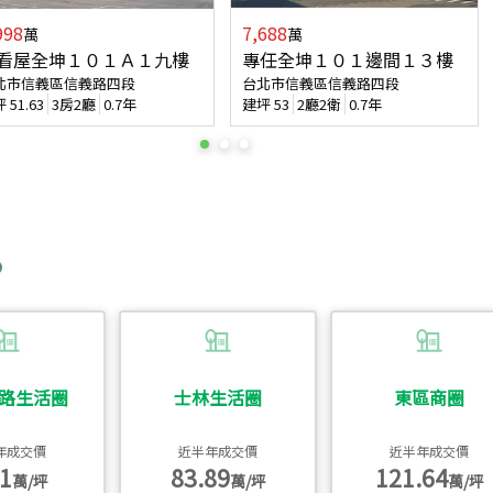
998
7,688
萬
萬
看屋全坤１０１Ａ１九樓
專任全坤１０１邊間１３樓
北市信義區信義路四段
台北市信義區信義路四段
坪
51.63
3房2廳
0.7年
建坪
53
2廳2衛
0.7年
路生活圈
士林生活圈
東區商圈
年成交價
近半年成交價
近半年成交價
1
83.89
121.64
萬/坪
萬/坪
萬/坪