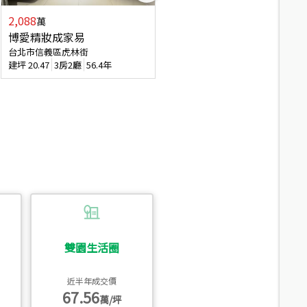
2,088
4,280
萬
萬
博愛精妝成家易
信義陽光自由露臺戶
台北市信義區虎林街
台北市信義區基隆路一段
建坪
20.47
3房2廳
56.4年
建坪
56.15
3房3廳
31.5年
雙園生活圈
近半年成交價
67.56
萬/坪