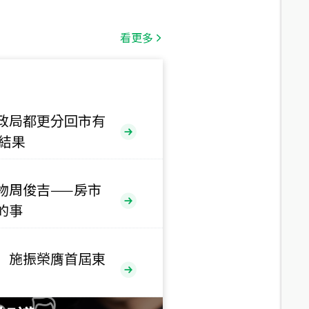
總價
1,808
萬
看更多
總價
530
萬
路二段
政局都更分回市有
售結果
總價
5,800
萬
路
物周俊吉——房市
總價
的事
1,938
萬
三段
 施振榮膺首屆東
總價
1,350
萬