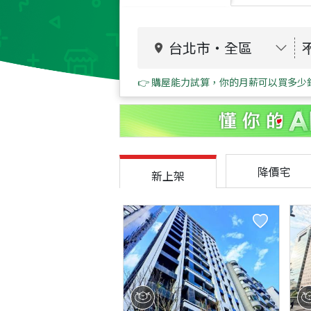
台北市
・
全區
👉 購屋能力試算，你的月薪可以買多少
降價宅
新上架